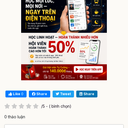
Like
0
Share
Tweet
Share
/5 - ( bình chọn)
0 thảo luận