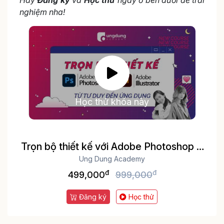
nghiệm nha!
Học thử khóa này
Trọn bộ thiết kế với Adobe Photoshop &
Illustrator: Từ tư duy đến ứng dụng
Ung Dung Academy
đ
đ
trong social media
499,000
999,000
Đăng ký
Học thử