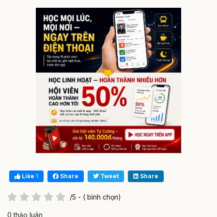
Like
1
Share
Tweet
Share
/5 - ( bình chọn)
0 thảo luận