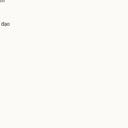
ấm
n đạo