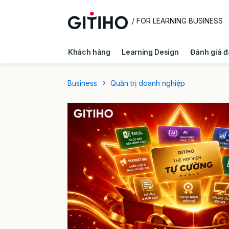
/ FOR LEARNING BUSINESS
Khách hàng
Learning Design
Đánh giá đ
Quản trị doanh nghiệp
Kiến thức E - Learni
Business
Quản trị doanh nghiệp