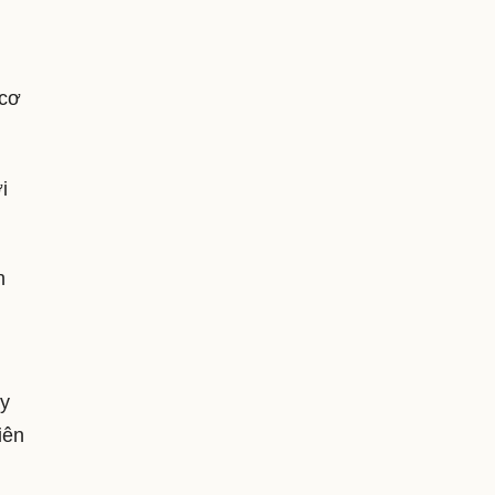
 cơ
i
n
y
iên