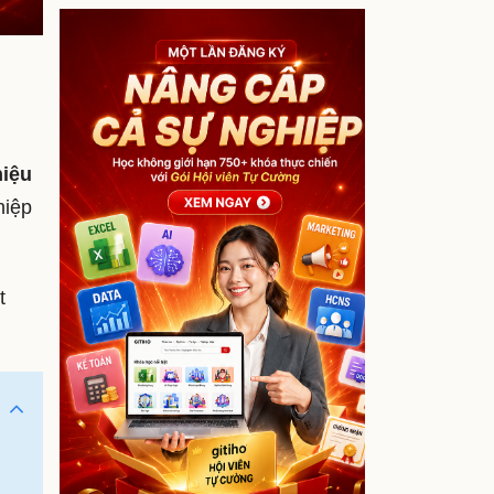
hiệu
hiệp
t