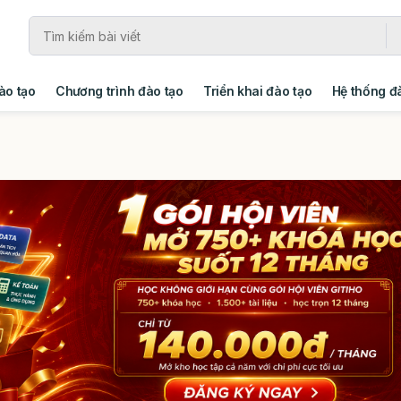
ào tạo
Chương trình đào tạo
Triển khai đào tạo
Hệ thống đ
ng
Giải pháp
Xây dựng tổ chức học tập