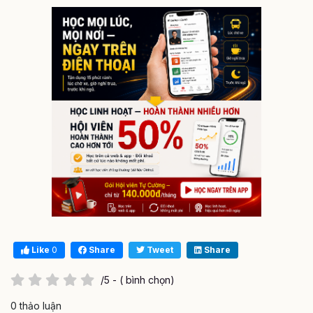
Like
0
Share
Tweet
Share
/5 - ( bình chọn)
0 thảo luận