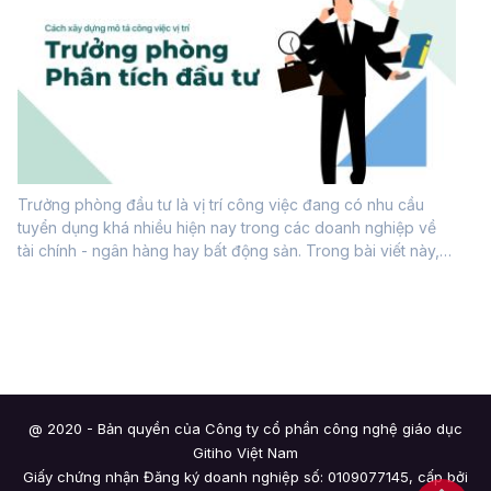
Trưởng phòng đầu tư là vị trí công việc đang có nhu cầu
tuyển dụng khá nhiều hiện nay trong các doanh nghiệp về
tài chính - ngân hàng hay bất động sản. Trong bài viết này,
hãy cùng tìm hiểu cách xây dựng mô tả công việc của Giám
đốc Trung tâm Chuyển...
@ 2020 - Bản quyền của Công ty cổ phần công nghệ giáo dục
Gitiho Việt Nam
Giấy chứng nhận Đăng ký doanh nghiệp số: 0109077145, cấp bởi