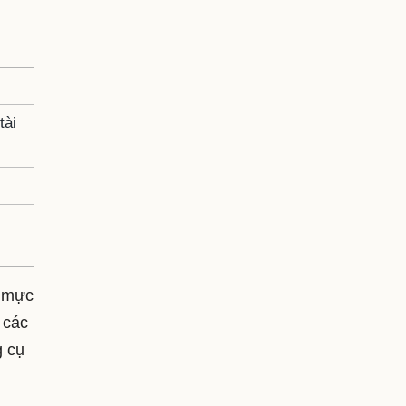
tài
n mực
 các
g cụ