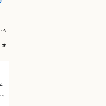
ế
 và
 bài
ài
nh