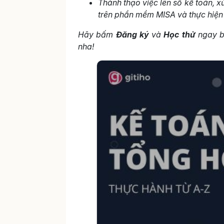
Thành thạo việc lên sổ kế toán, xử
trên phần mềm MISA và thực hiện 
Hãy bấm
Đăng ký
và
Học thử
ngay b
nha!