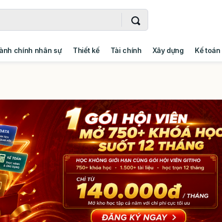
ành chính nhân sự
Thiết kế
Tài chính
Xây dựng
Kế toán
- Addin
Ngoại ngữ