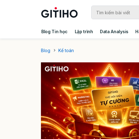
Blog Tin học
Lập trình
Data Analysis
H
Câu chuyện khách hàng
Ebook - Template 
Blog
Kế toán