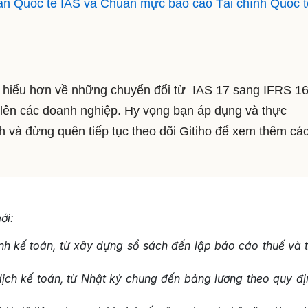
n Quốc tế IAS và Chuẩn mực báo cáo Tài chính Quốc t
ã hiểu hơn về những chuyển đổi từ IAS 17 sang IFRS 16
ên các doanh nghiệp. Hy vọng bạn áp dụng và thực
 và đừng quên tiếp tục theo dõi Gitiho để xem thêm các
ới:
nh kế toán, từ xây dựng sổ sách đến lập báo cáo thuế và t
dịch kế toán, từ Nhật ký chung đến bảng lương theo quy đị