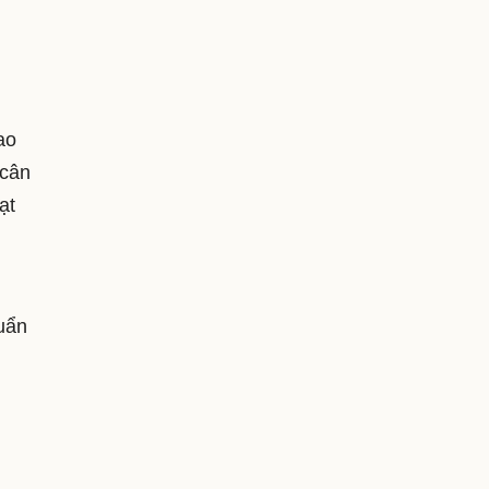
ao
 cân
ạt
huẩn