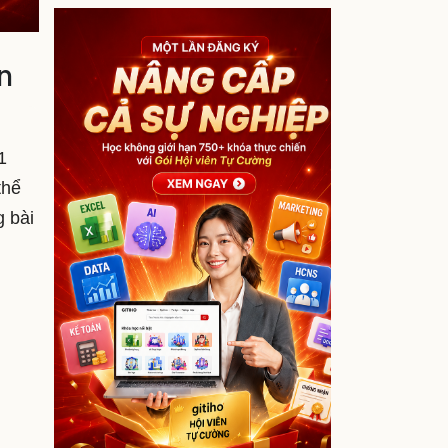
n
1
thể
g bài