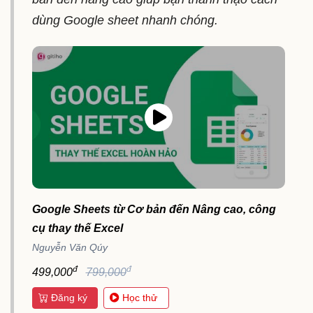
dùng Google sheet nhanh chóng.
Google Sheets từ Cơ bản đến Nâng cao, công
cụ thay thế Excel
Nguyễn Văn Qúy
đ
đ
499,000
799,000
Đăng ký
Học thử