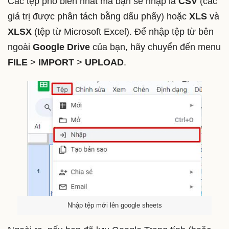
Các tệp phổ biến nhất mà bạn sẽ nhập là
CSV
(các
giá trị được phân tách bằng dấu phẩy) hoặc
XLS
và
XLSX
(tệp từ Microsoft Excel). Để nhập tệp từ bên
ngoài
Google Drive
của bạn, hãy chuyển đến menu
FILE
>
IMPORT
>
UPLOAD
.
Nhập tệp mới lên google sheets