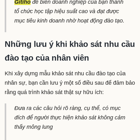
Gitiho
để biến doanh nghiệp của bạn thành
tổ chức học tập hiệu suất cao và đạt được
mục tiêu kinh doanh nhờ hoạt động đào tạo.
Những lưu ý khi khảo sát nhu cầu
đào tạo của nhân viên
Khi xây dựng mẫu khảo sát nhu cầu đào tạo của
nhân sự, bạn cần lưu ý một số điều sau để đảm bảo
rằng quá trình khảo sát thật sự hữu ích:
Đưa ra các câu hỏi rõ ràng, cụ thể, có mục
đích để người thực hiện khảo sát không cảm
thấy mông lung