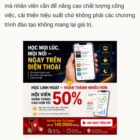
mà nhân viên cần để nâng cao chất lượng công
việc, cải thiện hiệu suất chứ không phải các chương
trình đào tạo không mang lại giá trị.