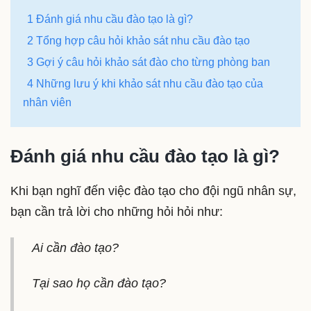
1 Đánh giá nhu cầu đào tạo là gì?
2 Tổng hợp câu hỏi khảo sát nhu cầu đào tạo
3 Gợi ý câu hỏi khảo sát đào cho từng phòng ban
4 Những lưu ý khi khảo sát nhu cầu đào tạo của
nhân viên
Đánh giá nhu cầu đào tạo là gì?
Khi bạn nghĩ đến việc đào tạo cho đội ngũ nhân sự,
bạn cần trả lời cho những hỏi hỏi như:
Ai cần đào tạo?
Tại sao họ cần đào tạo?