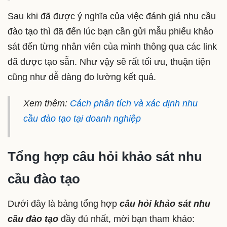
Sau khi đã được ý nghĩa của việc đánh giá nhu cầu
đào tạo thì đã đến lúc bạn cần gửi mẫu phiếu khảo
sát đến từng nhân viên của mình thông qua các link
đã được tạo sẵn. Như vậy sẽ rất tối ưu, thuận tiện
cũng như dễ dàng đo lường kết quả.
Xem thêm:
Cách phân tích và xác định nhu
cầu đào tạo tại doanh nghiệp
Tổng hợp câu hỏi khảo sát nhu
cầu đào tạo
Dưới đây là bảng tổng hợp
câu hỏi khảo sát nhu
cầu đào tạo
đầy đủ nhất, mời bạn tham khảo: