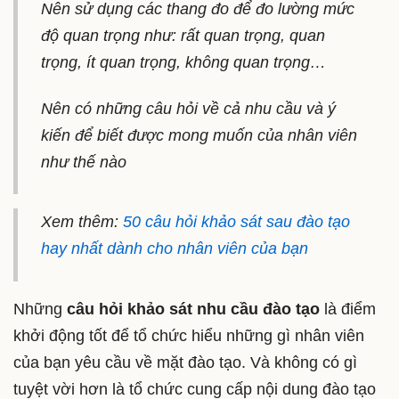
Nên sử dụng các thang đo để đo lường mức
độ quan trọng như: rất quan trọng, quan
trọng, ít quan trọng, không quan trọng…
Nên có những câu hỏi về cả nhu cầu và ý
kiến để biết được mong muốn của nhân viên
như thế nào
Xem thêm:
50 câu hỏi khảo sát sau đào tạo
hay nhất dành cho nhân viên của bạn
Những
câu hỏi khảo sát nhu cầu đào tạo
là điểm
khởi động tốt để tổ chức hiểu những gì nhân viên
của bạn yêu cầu về mặt đào tạo. Và không có gì
tuyệt vời hơn là tổ chức cung cấp nội dung đào tạo