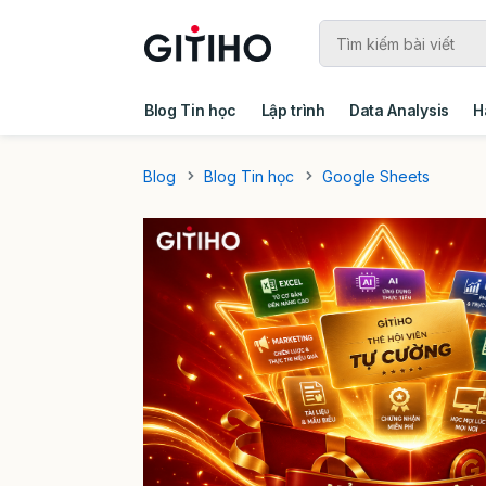
Blog Tin học
Lập trình
Data Analysis
H
Câu chuyện khách hàng
Ebook - Template 
Blog
Blog Tin học
Google Sheets