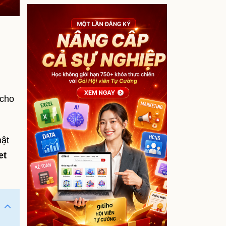
 cho
hật
et