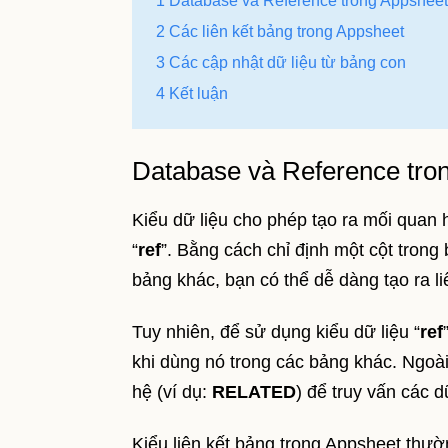
1 Database và Reference trong Appsheet
2 Các liên kết bảng trong Appsheet
3 Các cập nhật dữ liệu từ bảng con
4 Kết luận
Database và Reference tro
Kiểu dữ liệu cho phép tạo ra mối quan
“
ref
”. Bằng cách chỉ định một cột trong
bảng khác, bạn có thể dễ dàng tạo ra li
Tuy nhiên, để sử dụng kiểu dữ liệu “
ref
khi dùng nó trong các bảng khác. Ngoà
hệ (ví dụ:
RELATED
) để truy vấn các d
Kiểu liên kết bảng trong Appsheet thườn