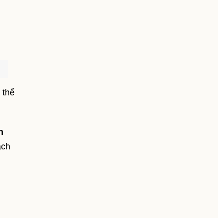
 thể
h
ách