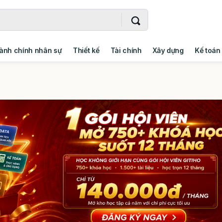
ành chính nhân sự
Thiết kế
Tài chính
Xây dựng
Kế toán
- Addin
Ngoại ngữ