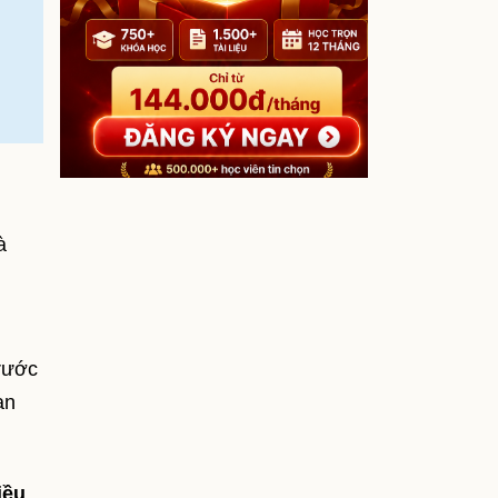
à
trước
an
iều
.