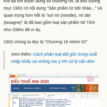
Khi đã tìm được đúng số chương rồi, ta kéo xuống
mục 1902 có nội dung "Sản phẩm từ bột nhào..." và
quan trọng hơn hết là "sợi mì (noodle), mì dẹt
(lasagne)" là đã bao gồm loại sản phẩm Mì Tôm
như Gitiho đã ví dụ.
1902 chúng ta đọc là "Chương 19 nhóm 02"
Xem thêm:
Cách phân loại Bill gốc trong xuất
nhập khẩu và những lưu ý khi xử lý vận đơn