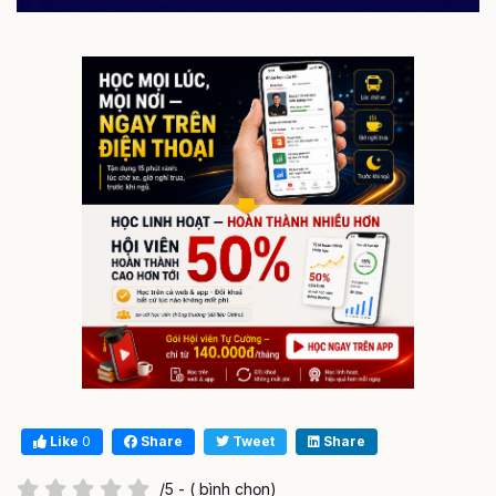
Like
0
Share
Tweet
Share
/5 - ( bình chọn)