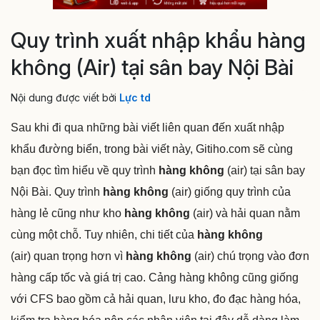
Quy trình xuất nhập khẩu hàng
không (Air) tại sân bay Nội Bài
Nội dung được viết bởi
Lực td
Sau khi đi qua những bài viết liên quan đến xuất nhập
khẩu đường biển, trong bài viết này, Gitiho.com sẽ cùng
bạn đọc tìm hiểu về quy trình
hàng không
(air)
tại sân bay
Nội Bài. Quy trình
hàng không
(air) giống quy trình của
hàng lẻ cũng như kho
hàng không
(air) và hải quan nằm
cùng một chỗ. Tuy nhiên, chi tiết của
hàng không
(air) quan trọng hơn vì
hàng không
(air) chú trọng vào đơn
hàng cấp tốc và giá trị cao. Cảng hàng không cũng giống
với CFS bao gồm cả hải quan, lưu kho, đo đạc hàng hóa,
kiểm tra hàng hóa nên các nhân viên tại đây dễ dàng làm