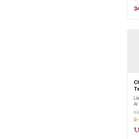
3
C
Te
s
Là
v
AI
mề
Bù
0
1