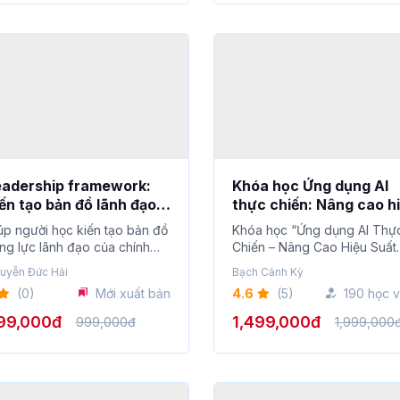
eadership framework:
Khóa học Ứng dụng AI
ến tạo bản đồ lãnh đạo
thực chiến: Nâng cao h
àn diện
suất Marketing & Kinh
úp người học kiến tạo bản đồ
Khóa học “Ứng dụng AI Thự
doanh
ng lực lãnh đạo của chính
Chiến – Nâng Cao Hiệu Suất
h,...
Marketing & Kinh...
uyễn Đức Hải
Bạch Cảnh Kỳ
(0)
Mới xuất bản
4.6
(5)
190 học v
99,000đ
1,499,000đ
999,000đ
1,999,000