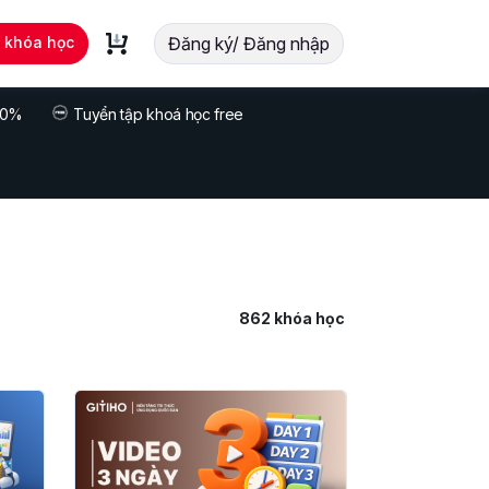
t khóa học
Đăng ký/ Đăng nhập
 70%
Tuyển tập khoá học free
862
khóa học