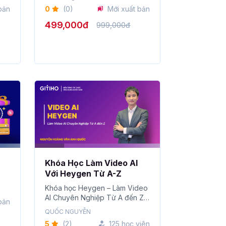
bản
0
(0)
Mới xuất bản
499,000đ
999,000đ
Khóa Học Làm Video AI
Với Heygen Từ A-Z
Khóa học Heygen – Làm Video
AI Chuyên Nghiệp Từ A đến Z
bản
...
QUỐC NGUYỄN
5
(2)
125 học viên