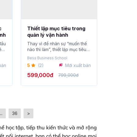
c
Thiết lập mục tiêu trong
ành
quản lý vận hành
đầu
Thay vì để nhân sự “muốn thế
êu
nào thì làm”, thiết lập mục tiêu
bà...
Bess Business School
bản
5
(2)
Mới xuất bản
599,000đ
799,000đ
...
36
>
hể học tập, tiếp thu kiến thức và mở rộng
kết nối internet, bạn có thể học online mọi