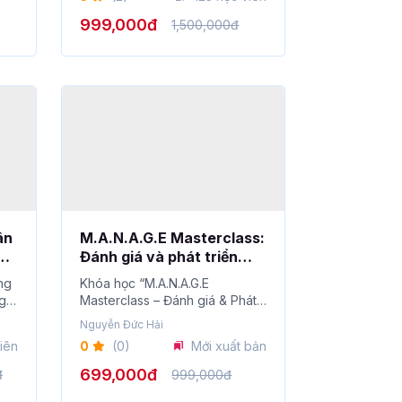
999,000đ
1,500,000đ
ân
M.A.N.A.G.E Masterclass:
Đánh giá và phát triển
năng lực Quản lý toàn
ing
Khóa học “M.A.N.A.G.E
diện
ng
Masterclass – Đánh giá & Phát
triển Năng lực Quản ...
Nguyễn Đức Hải
iên
0
(0)
Mới xuất bản
đ
699,000đ
999,000đ