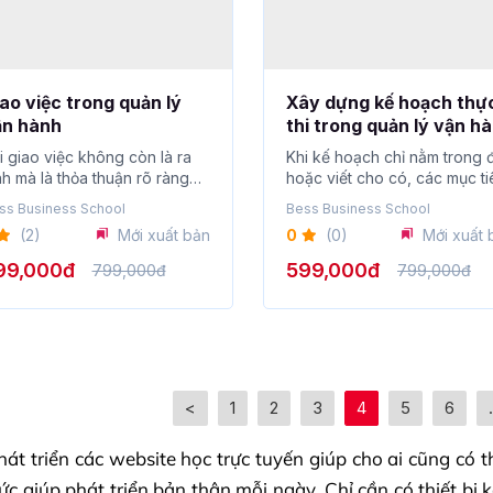
ao việc trong quản lý
Xây dựng kế hoạch thự
ận hành
thi trong quản lý vận h
i giao việc không còn là ra
Khi kế hoạch chỉ nằm trong 
nh mà là thỏa thuận rõ ràng
hoặc viết cho có, các mục ti
 nhiệm v�...
sẽ kh�...
ss Business School
Bess Business School
(2)
Mới xuất bản
0
(0)
Mới xuất 
99,000đ
599,000đ
799,000đ
799,000đ
<
1
2
3
4
5
6
hát triển các website học trực tuyến giúp cho ai cũng có t
hức giúp phát triển bản thân mỗi ngày. Chỉ cần có thiết bị 