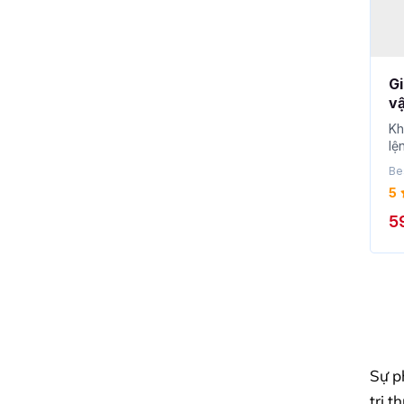
Gi
v
Kh
lệ
về
Be
5
5
Sự p
tri t