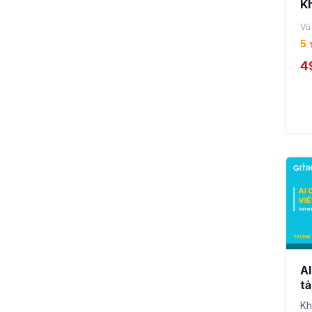
Kh
Vũ
5
4
AI
tả
5 
Kh