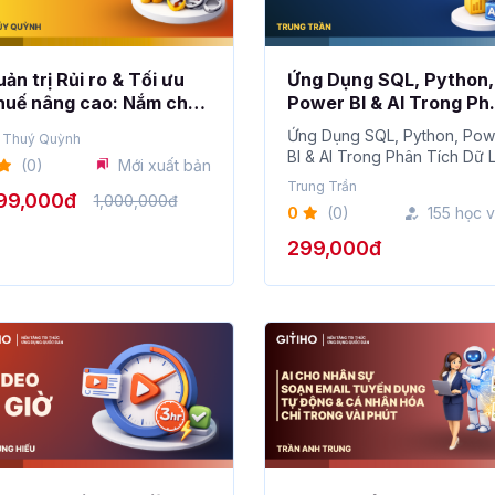
ản trị Rủi ro & Tối ưu
Ứng Dụng SQL, Python,
huế nâng cao: Nắm chắc
Power BI & AI Trong Ph
ật chơi – Không lo phạt
Tích Dữ Liệu
Ứng Dụng SQL, Python, Pow
 Thuý Quỳnh
huế
BI & AI Trong Phân Tích Dữ L
(0)
Mới xuất bản
Ngân Hàng: Giữ C...
Trung Trần
99,000đ
1,000,000đ
0
(0)
155 học v
299,000đ