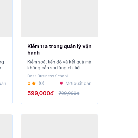
Kiểm tra trong quản lý vận
hành
ng
Kiểm soát tiến độ và kết quả mà
óc
không cần soi từng chi tiết
thông qu...
Bess Business School
bản
0
(0)
Mới xuất bản
599,000đ
799,000đ