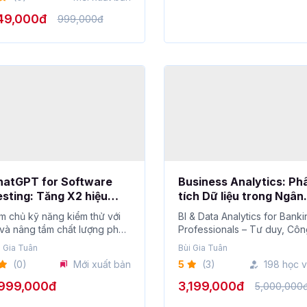
49,000đ
999,000đ
hatGPT for Software
Business Analytics: Ph
sting: Tăng X2 hiệu
tích Dữ liệu trong Ngân
uất Kiểm thử phần mềm
hàng
m chủ kỹ năng kiểm thử với
BI & Data Analytics for Bank
ới ChatGPT
 và nâng tầm chất lượng phần
Professionals – Tư duy, Cô
m b...
cụ, Ứng dụng thực...
i Gia Tuân
Bùi Gia Tuân
(0)
Mới xuất bản
5
(3)
198 học v
,999,000đ
3,199,000đ
5,000,000