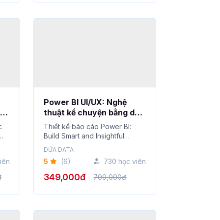
Power BI UI/UX: Nghệ
iệu
thuật kể chuyện bằng dữ
liệu
c
Thiết kế báo cáo Power BI:
Build Smart and Insightful
Dashboards...
DỨA DATA
iên
5
(6)
730 học viên
349,000đ
đ
799,000đ