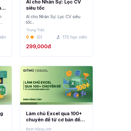
AI cho Nhân Sự: Lọc CV
ng
siêu tốc
g
n
AI cho Nhân Sự: Lọc CV siêu
tốc...
Trung Trần
iên
0
(0)
170 học viên
299,000đ
ng
Làm chủ Excel qua 100+
chuyên đề từ cơ bản đến
nâng cao
Đinh Hồng Lĩnh