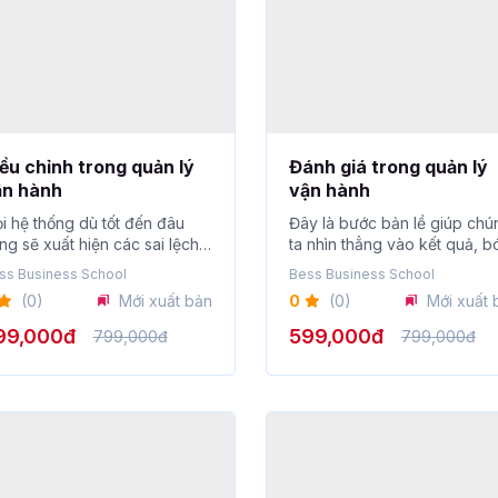
ều chỉnh trong quản lý
Đánh giá trong quản lý
ận hành
vận hành
i hệ thống dù tốt đến đâu
Đây là bước bản lề giúp chú
ng sẽ xuất hiện các sai lệch,
ta nhìn thẳng vào kết quả, b
c ...
tách d�...
ss Business School
Bess Business School
(0)
Mới xuất bản
0
(0)
Mới xuất 
99,000đ
599,000đ
799,000đ
799,000đ