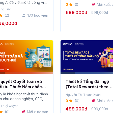
ng AI để viết mô tả công việc
0
(0)
Mới xuất 
) n...
ung Trần
699,000đ
999,000đ
(2)
130 học viên
99,000đ
 quyết Quyết toán và
Thiết kế Tổng đãi ngộ
i ưu Thuế: Nắm chắc
(Total Rewards) theo
ật chơi, không lo phạt
khung SHRM
y là khóa học thiết thực dành
Nguyễn Thị Thanh Xuân
huế
o chủ doanh nghiệp, CEO,
0
(0)
Mới xuất 
O, kế toán ...
 Thuý Quỳnh
499,000đ
999,000đ
(0)
Mới xuất bản