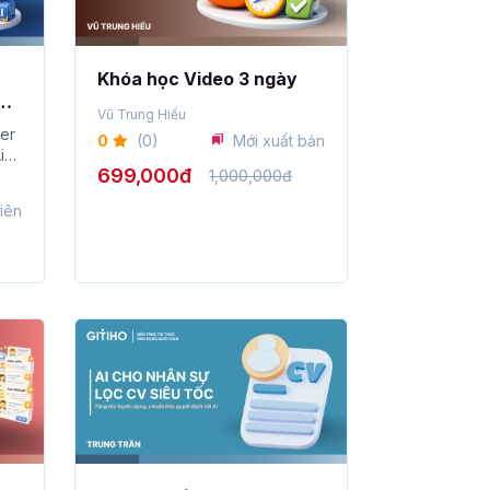
Khóa học Video 3 ngày
ân
Vũ Trung Hiếu
er
0
(0)
Mới xuất bản
iệu
699,000đ
1,000,000đ
iên