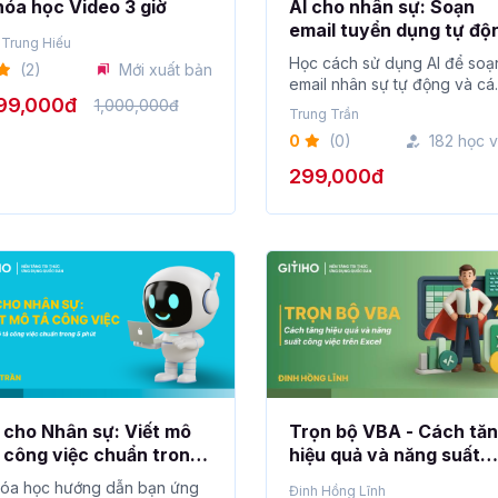
óa học Video 3 giờ
AI cho nhân sự: Soạn
email tuyển dụng tự độ
 Trung Hiếu
& cá nhân hóa chỉ tron
Học cách sử dụng AI để soạ
(2)
Mới xuất bản
vài phút
email nhân sự tự động và cá
99,000đ
1,000,000đ
nhân hóa c...
Trung Trần
0
(0)
182 học v
299,000đ
 cho Nhân sự: Viết mô
Trọn bộ VBA - Cách tă
 công việc chuẩn trong
hiệu quả và năng suất
phút
công việc trên Excel
óa học hướng dẫn bạn ứng
Đinh Hồng Lĩnh