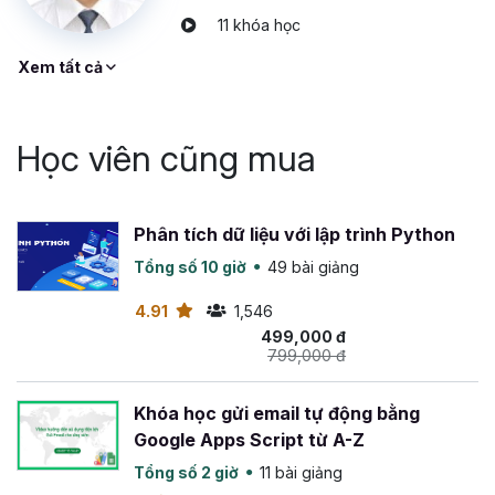
các môn khác nhau: Python, lập trình Java, lập trình
11 khóa học
Android, C#…
Cài đặt cấu trúc dữ liệu và giải thuật bằng C++
Xem tất cả
Hàm và đệ qui
Các giải thuật tìm kiếm: Tuyến tính, nhị phân
Các giải thuật sắp xếp: Bubble Sort, selection sort ,
Học viên cũng mua
quick sort…
Danh sách liên kết: Đơn, đôi
Stack và Queue
Phân tích dữ liệu với lập trình Python
Tree: Cây nhị phân tìm kiếm
Tổng số 10 giờ
49 bài giảng
Cơ bản về đánh giá giải thuật
4.91
1,546
Bắt đầu học dữ liệu và giải thuật ngay để trở thành
499,000 đ
Lập trình viên chuyên nghiệp ngay hôm nay.
799,000 đ
Khóa học gửi email tự động bằng
Google Apps Script từ A-Z
Tổng số 2 giờ
11 bài giảng