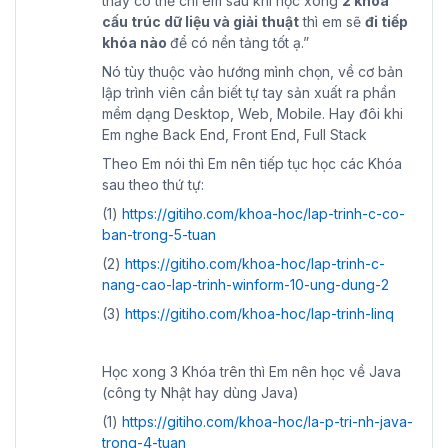
thầy có thể chỉ em sau khi học xong
2 khóa
cấu trúc dữ liệu và giải thuật
thì em sẽ
đi tiếp
khóa nào
để có nền tảng tốt ạ.”
Nó tùy thuộc vào hướng mình chọn, về cơ bản
lập trình viên cần biết tự tay sản xuất ra phần
mềm dạng Desktop, Web, Mobile. Hay đôi khi
Em nghe Back End, Front End, Full Stack
Theo Em nói thì Em nên tiếp tục học các Khóa
sau theo thứ tự:
(1)
https://gitiho.com/khoa-hoc/lap-trinh-c-co-
ban-trong-5-tuan
(2)
https://gitiho.com/khoa-hoc/lap-trinh-c-
nang-cao-lap-trinh-winform-10-ung-dung-2
(3)
https://gitiho.com/khoa-hoc/lap-trinh-linq
Học xong 3 Khóa trên thì Em nên học về Java
(công ty Nhật hay dùng Java)
(1)
https://gitiho.com/khoa-hoc/la-p-tri-nh-java-
trong-4-tuan