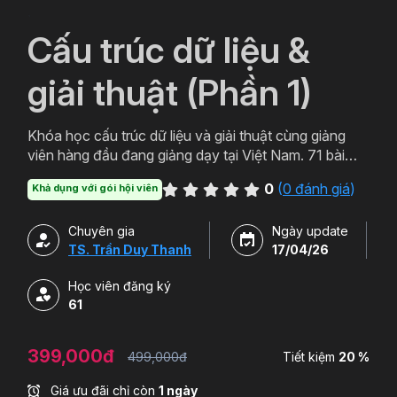
`
Cấu trúc dữ liệu &
giải thuật (Phần 1)
Khóa học cấu trúc dữ liệu và giải thuật cùng giảng
viên hàng đầu đang giảng dạy tại Việt Nam. 71 bài
giảng thực hiện giúp hiểu rõ và ứng dụng trong quá
0
(
0 đánh giá
)
Khả dụng với gói hội viên
trình lập trình
Chuyên gia
Ngày update
TS. Trần Duy Thanh
17/04/26
Học viên đăng ký
61
399,000đ
499,000đ
Tiết kiệm
20 %
Giá ưu đãi chỉ còn
1 ngày