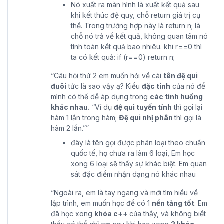
Nó xuất ra màn hình là xuất kết quả sau
khi kết thúc đệ quy, chỗ return giá trị cụ
thể. Trong trường hợp này là return n; là
chỗ nó trả về kết quả, không quan tâm nó
tính toán kết quả bao nhiêu. khi r==0 thì
ta có kết quả: if (r==0) return n;
“Câu hỏi thứ 2 em muốn hỏi về cái
tên đệ qui
đuôi
tức là sao vậy ạ? Kiểu
đặc tính
của nó để
mình có thể dễ áp dụng trong
các tình huống
khác nhau.
“Ví dụ
đệ qui tuyến tính
thì gọi lại
hàm 1 lần trong hàm;
Đệ qui nhị phân
thì gọi là
hàm 2 lần.””
đây là tên gọi được phân loại theo chuẩn
quốc tế, họ chưa ra làm 6 loại, Em học
xong 6 loại sẽ thấy sự khác biệt. Em quan
sát đặc điểm nhận dạng nó khác nhau
“Ngoài ra, em là tay ngang và mới tìm hiểu về
lập trình, em muốn học để có 1
nền tảng tốt
. Em
đã học xong
khóa c++
của thầy, và không biết