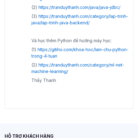
(2)
https://tranduythanh.com/java/java-jdbc/
(3)
https://tranduythanh.com/category/lap-trinh-
java/lap-trinh-java-backend/
Và học thêm Python để hướng máy học:
(1)
https://gitiho.com/khoa-hoc/lam-chu-python-
trong-4-tuan
(2)
https://tranduythanh.com/category/ml-net-
machine-learning/
Thầy Thanh
HỖ TRỢ KHÁCH HÀNG