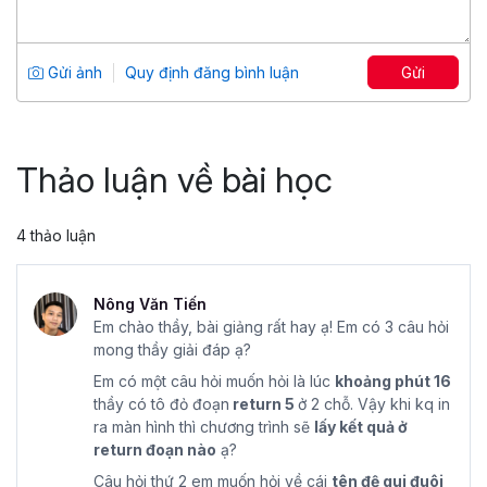
Tổng số 13 giờ
103 bài giảng
4.75
95
Gửi ảnh
Quy định đăng bình luận
Gửi
499,000 đ
799,000 đ
Thảo luận về bài học
4 thảo luận
Nông Văn Tiến
Em chào thầy, bài giảng rất hay ạ! Em có 3 câu hỏi
mong thầy giải đáp ạ?
Em có một câu hỏi muốn hỏi là lúc
khoảng phút 16
thầy có tô đỏ đoạn
return 5
ở 2 chỗ. Vậy khi kq in
ra màn hình thì chương trình sẽ
lấy kết quả ở
return đoạn nào
ạ?
Câu hỏi thứ 2 em muốn hỏi về cái
tên đệ qui đuôi