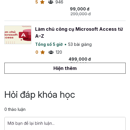
5
946
99,000 đ
299,000 đ
Làm chủ công cụ Microsoft Access từ
A–Z
Tổng số 5 giờ
53 bài giảng
0
120
499,000 đ
799,000 đ
Hiện thêm
Lập trình C# cơ bản cho Excel
Tổng số 4 giờ
25 bài giảng
Hỏi đáp khóa học
4
103
399,000 đ
0 thảo luận
799,000 đ
Làm chủ Python trong 4 tuần