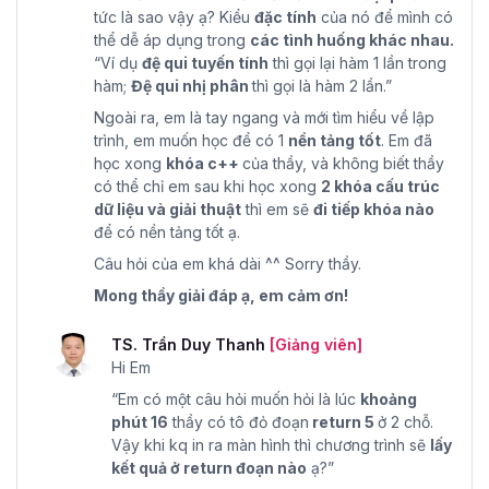
tức là sao vậy ạ? Kiểu
đặc tính
của nó để mình có
thể dễ áp dụng trong
các tình huống khác nhau.
“Ví dụ
đệ qui tuyến tính
thì gọi lại hàm 1 lần trong
hàm;
Đệ qui nhị phân
thì gọi là hàm 2 lần.”
Ngoài ra, em là tay ngang và mới tìm hiểu về lập
trình, em muốn học để có 1
nền tảng tốt
. Em đã
học xong
khóa c++
của thầy, và không biết thầy
có thể chỉ em sau khi học xong
2 khóa cấu trúc
dữ liệu và giải thuật
thì em sẽ
đi tiếp khóa nào
để có nền tảng tốt ạ.
Câu hỏi của em khá dài ^^ Sorry thầy.
Mong thầy giải đáp ạ, em cảm ơn!
TS. Trần Duy Thanh
[Giảng viên]
Hi Em
“Em có một câu hỏi muốn hỏi là lúc
khoảng
phút 16
thầy có tô đỏ đoạn
return 5
ở 2 chỗ.
Vậy khi kq in ra màn hình thì chương trình sẽ
lấy
kết quả ở return đoạn nào
ạ?”