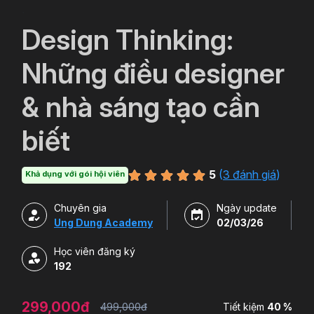
`
Design Thinking:
Những điều designer
& nhà sáng tạo cần
biết
5
(
3 đánh giá
)
Khả dụng với gói hội viên
Chuyên gia
Ngày update
Ung Dung Academy
02/03/26
Học viên đăng ký
192
299,000đ
499,000đ
Tiết kiệm
40 %