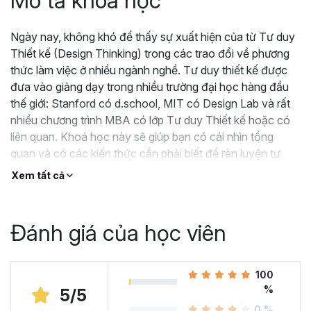
Mô tả khoá học
Ngày nay, không khó để thấy sự xuất hiện của từ Tư duy
Thiết kế (Design Thinking) trong các trao đổi về phương
thức làm việc ở nhiều ngành nghề. Tư duy thiết kế được
đưa vào giảng dạy trong nhiều trường đại học hàng đầu
thế giới: Stanford có d.school, MIT có Design Lab và rất
nhiều chương trình MBA có lớp Tư duy Thiết kế hoặc có
liên quan. Khoá học này sẽ giúp bạn có cái nhìn tổng
quan và có các kiến thức cần phải biết để rèn luyện tư
duy thiết kế
Xem tất cả
Đánh giá của học viên
100
%
5/5
0 %