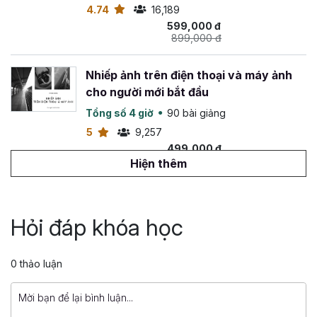
4.74
16,189
599,000 đ
899,000 đ
Nhiếp ảnh trên điện thoại và máy ảnh
cho người mới bắt đầu
Tổng số 4 giờ
90 bài giảng
5
9,257
499,000 đ
699,000 đ
Hiện thêm
Tuyệt đỉnh sản xuất video bằng công
nghệ AI
Hỏi đáp khóa học
Tổng số 22 giờ
96 bài giảng
4.87
2,710
0 thảo luận
599,000 đ
1,899,000 đ