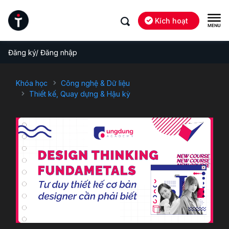
Kích hoạt
Đăng ký/ Đăng nhập
Khóa học
Công nghệ & Dữ liệu
Thiết kế, Quay dựng & Hậu kỳ