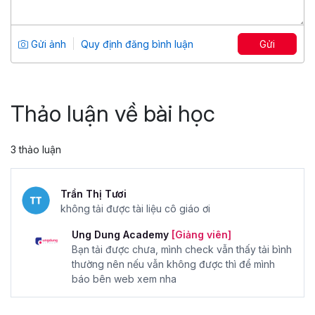
Tuyệt đỉnh AutoCAD: trọn bộ AutoCAD
từ cơ bản đến nâng cao
Tổng số 17 giờ
53 bài giảng
Gửi ảnh
Quy định đăng bình luận
Gửi
4.91
2,291
499,000 đ
799,000 đ
Thảo luận về bài học
3 thảo luận
Trần Thị Tươi
không tải được tài liệu cô giáo ơi
Ung Dung Academy
[Giảng viên]
Bạn tải được chưa, mình check vẫn thấy tải bình
thường nên nếu vẫn không được thì để mình
báo bên web xem nha