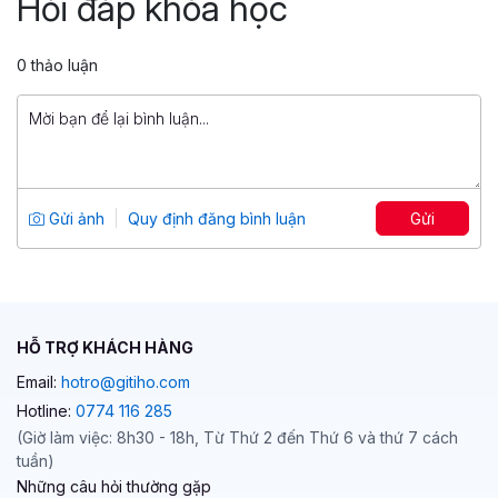
Hỏi đáp khóa học
Tổng số 2 giờ
24 bài giảng
4.91
172
0 thảo luận
499,000 đ
999,000 đ
Khóa học bán hàng Shopee từ A–Z: Bí
mật nghìn đơn dễ dàng
Tổng số 16 giờ
122 bài giảng
Gửi ảnh
Quy định đăng bình luận
Gửi
5
170
399,000 đ
999,000 đ
HỖ TRỢ KHÁCH HÀNG
Email:
hotro@gitiho.com
Hotline:
0774 116 285
(Giờ làm việc: 8h30 - 18h, Từ Thứ 2 đến Thứ 6 và thứ 7 cách
tuần)
Những câu hỏi thường gặp