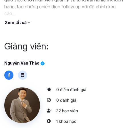
hàng, tạo những chiến dịch follow up với độ chính xác
cao...
Có thể ví Keap Infusionsoft hay email marketing như là là
Xem tất cả
một nhân viên làm việc không ngừng nghỉ ngày đêm và là
xương sống trong hoạt động kinh doanh của bạn.
Giảng viên:
Nguyễn Văn Thảo
0 điểm đánh giá
0 đánh giá
32 học viên
1 khóa học