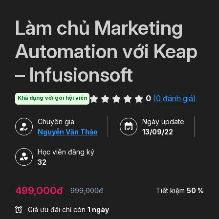
`
Làm chủ Marketing
Automation với Keap
– Infusionsoft
0
(
0 đánh giá
)
Khả dụng với gói hội viên
Chuyên gia
Ngày update
Nguyễn Văn Thảo
13/09/22
Học viên đăng ký
32
499,000đ
999,000đ
Tiết kiệm
50 %
Giá ưu đãi chỉ còn
1 ngày