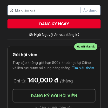
Áp dụng
ĐĂNG KÝ NGAY
Ngô Nguyệt An
vừa đăng ký
Ưu đãi tốt nhất
Gói hội viên
Truy cập không giới hạn 800+ khoá học tại Gitiho
và liên tục được bổ sung hàng tháng.
Tìm hiểu thêm
140,000 đ
Chỉ từ:
/tháng
ĐĂNG KÝ GÓI HỘI VIÊN
Huỷ bất kỳ thời điểm nào