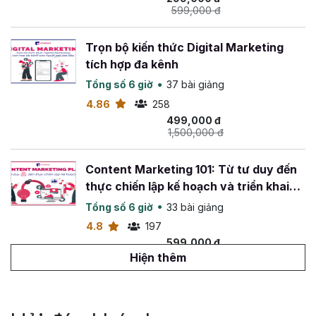
599,000 đ
Trọn bộ kiến thức Digital Marketing
tích hợp đa kênh
Tổng số 6 giờ
37 bài giảng
4.86
258
499,000 đ
1,500,000 đ
Content Marketing 101: Từ tư duy đến
thực chiến lập kế hoạch và triển khai
chiến dịch Content Marketing
Tổng số 6 giờ
33 bài giảng
4.8
197
599,000 đ
1,500,000 đ
Hiện thêm
7 bí quyết marketing tăng doanh thu
cho doanh nghiệp bán lẻ