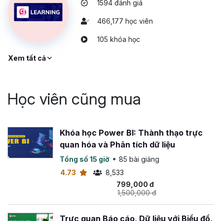
1594 đánh giá
466,177 học viên
105 khóa học
Xem tất cả
Học viên cũng mua
Khóa học Power BI: Thành thạo trực
quan hóa và Phân tích dữ liệu
Tổng số 15 giờ
85 bài giảng
4.73
8,533
799,000 đ
1,500,000 đ
Trực quan Báo cáo, Dữ liệu với Biểu đồ,