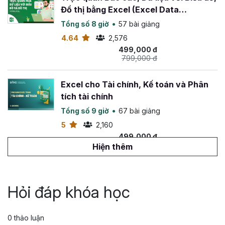
Đồ thị bằng Excel (Excel Data
Visualization)
Tổng số 8 giờ
57 bài giảng
4.64
2,576
499,000 đ
799,000 đ
Excel cho Tài chính, Kế toán và Phân
tích tài chính
Tổng số 9 giờ
67 bài giảng
5
2,160
499,000 đ
899,000 đ
Hiện thêm
Thành thạo SQL cho phân tích dữ liệu
chỉ trong 8 giờ
Hỏi đáp khóa học
Tổng số 8 giờ
54 bài giảng
5
2,127
0 thảo luận
499,000 đ