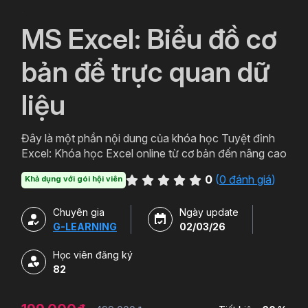
`
MS Excel: Biểu đồ cơ
bản để trực quan dữ
liệu
Đây là một phần nội dung của khóa học Tuyệt đỉnh
Excel: Khóa học Excel online từ cơ bản đến nâng cao
0
(
0 đánh giá
)
Khả dụng với gói hội viên
Chuyên gia
Ngày update
G-LEARNING
02/03/26
Học viên đăng ký
82