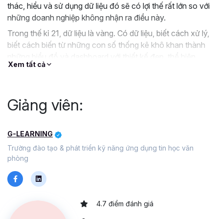
thác, hiểu và sử dụng dữ liệu đó sẽ có lợi thế rất lớn so với
những doanh nghiệp không nhận ra điều này.
Trong thế kỉ 21, dữ liệu là vàng. Có dữ liệu, biết cách xử lý,
biết cách biến từ những con số thống kê khô khan thành
những biểu đồ và dashboard với thiết kế đẹp, thể hiện
Xem tất cả
thông tin cần thiết rõ ràng, chính xác, mang tính quyết
định là kỹ năng không thể thiếu với những nhà quản lý
tương lai trong thời đại công nghiệp 4.0. Bạn đã sẵn sàng
Giảng viên:
cho sự thay đổi này?
G-LEARNING
Trường đào tạo & phát triển kỹ năng ứng dụng tin học văn
phòng
4.7 điểm đánh giá