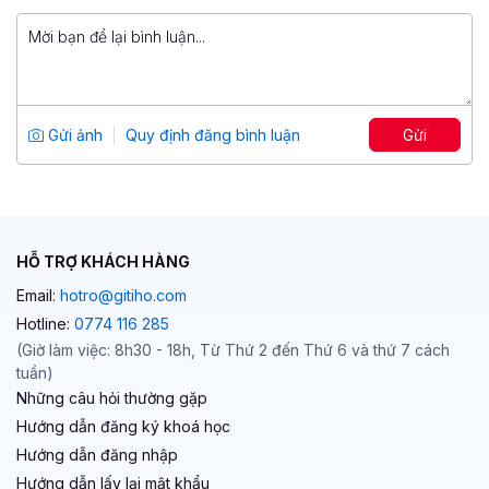
1,500,000 đ
Truy vấn dữ liệu với SQL
Tổng số 6 giờ
45 bài giảng
Gửi ảnh
Quy định đăng bình luận
Gửi
4.9
1,263
399,000 đ
1,499,000 đ
HỖ TRỢ KHÁCH HÀNG
Email:
hotro@gitiho.com
Hotline:
0774 116 285
(Giờ làm việc: 8h30 - 18h, Từ Thứ 2 đến Thứ 6 và thứ 7 cách
tuần)
Những câu hỏi thường gặp
Hướng dẫn đăng ký khoá học
Hướng dẫn đăng nhập
Hướng dẫn lấy lại mật khẩu