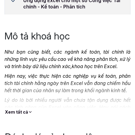
Ứng dụng Excel cho một số Công việc Tài
chính - Kế toán - Phân tích
Mô tả khoá học
Như bạn cũng biết, các ngành kế toán, tài chính là
những lĩnh vực yêu cầu cao về khả năng phân tích, xử lý
và trình bày dữ liệu chính xác,khoa học trên Excel.
Hiện nay, việc thực hiện các nghiệp vụ kế toán, phân
tích tài chính hằng ngày trên Excel vẫn đang chiếm hầu
hết thời gian của nhân sự làm trong khối ngành kinh tế.
Lý do là bởi nhiều người vẫn chưa tận dụng được hết
các tính năng của Excel vào công việc. Hay nói cách
Xem tất cả
khác là họ vẫn rất “gà mờ”, lúng túng khi phải xử lý
những công việc, thao tác hay hàm khó trên Excel.
Đặc biệt, Excel ngày càng có những tính năng vô cùng