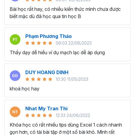
Khi học viên hoàn thành khóa học, Gitiho có cung cấp
Bài học rất hay, có nhiều kiến thức mình chưa được
chứng chỉ để chứng minh rằng học viên đã hoàn thành
biết mặc dù đã học qua tin học B
xuất sắc khóa học. Đây có thể sẽ là điểm cộng đối với
những sinh viên vừa mới ra trường hoặc những người làm
Phạm Phương Thảo
trái ngành.
06:03 22/08/2023
Khi bạn có kiến thức và kỹ năng Excel mở rộng, bạn sẽ
Thầy dạy dễ hiểu ví dụ mạch lạc dễ áp dụng
hoàn thành tốt công việc của mình một cách nhàn tênh
và nhanh chóng. Khi đó cơ hội thăng tiến sẽ đến với bạn
vào một ngày không xa.
DUY HOANG DINH
Khóa học hiện có gần
2000 học viên
đã đăng ký và để
10:30 11/05/2023
lại những đánh giá 5 sao trên Gitiho. Vậy khóa học Excel
khoá học hay
kế toán online có gì nổi bật, bạn sẽ nhận được gì sau khi
hoàn thành khóa học này?
Mục tiêu khi tham gia khóa
Nhat My Tran Thi
12:33 24/06/2022
học?
Khóa học có rất nhiều tips dùng Excel 1 cách nhanh
gọn hơn, có tải bài tập ở một số bài khó. Mình rất