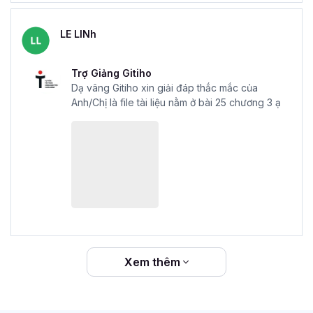
Nếu bạn không tự tin trong công việc, vẫn phải hỏi người
khác khi tính toán, làm báo cáo và kém trong mảng lập
LE LINh
biểu đồ, làm báo cáo tài chính… thì hãy đăng ký ngay
khóa học Excel cho Tài chính, Kế toán và Phân tích tài
Trợ Giảng Gitiho
chính của Gitiho bạn nhé!
Dạ vâng Gitiho xin giải đáp thắc mắc của
Anh/Chị là file tài liệu nằm ở bài 25 chương 3 ạ
Xem thêm