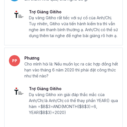
Gitiho
Trợ Giảng Gitiho
Khi tham gia học tập tại Gitiho, bạn sẽ được cung cấp một
Dạ vâng Gitiho rất tiếc với sự cố của Anh/Chị.
lộ trình học Excel bài bản, linh hoạt và phù hợp với từng
Tuy nhiên, Gitiho vừa tiến hành kiểm tra thì vẫn
mong muốn và vị trí trong ngành kế toán, tài chính.
nghe âm thanh bình thường ạ. Anh/Chị có thể sử
dụng thêm tai nghe để nghe bài giảng rõ hơn ạ.
Chương trình học tập tập trung vào kiến thức Excel được
sử dụng trong công việc kế toán và tài chính thực tiễn,
giúp học viên có khả năng giải quyết ngay những vấn đề
Phương
phát sinh trong nghiệp vụ.
Cho mình hỏi là: Nếu muốn lọc ra các hợp đồng hết
Đội ngũ giảng viên của Gitiho luôn có sẵn để hỗ trợ trong
hạn vào tháng 6 năm 2020 thì phải đặt công thức
vòng 24 giờ và trực tiếp giải đáp thắc mắc trong thời gian
như thế nào?
làm việc, giúp học viên không bị trì hoãn trong quá trình
phát triển kỹ năng Excel nâng cao cho kế toán và tài
Trợ Giảng Gitiho
Dạ vâng Gitiho xin giải đáp thắc mắc của
chính của mình.
Anh/Chị là Anh/Chị có thể thay phần YEAR() qua
Nội dung khóa học Excel kế toán, tài chính được cập nhật
hàm =$B$3=AND(MONTH($B$3)=6,
thường xuyên để đảm bảo rằng học viên luôn tiếp cận với
YEAR($B$3)=2020)
những thông tin mới nhất, phản ánh xu hướng và tiến triển
trong lĩnh vực kế toán, tài chính kinh doanh.