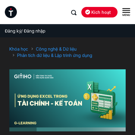
Kích hoạt
Đăng ký/ Đăng nhập
Khóa học
Công nghệ & Dữ liệu
Phân tích dữ liệu & Lập trình ứng dụng