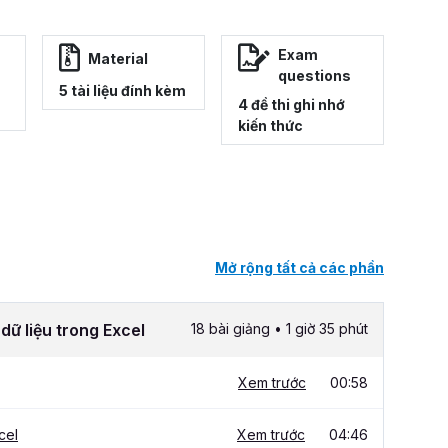
Exam
Material
questions
5 tài liệu đính kèm
4 đề thi ghi nhớ
kiến thức
Mở rộng tất cả các phần
dữ liệu trong Excel
18 bài giảng • 1 giờ 35 phút
Xem trước
00:58
cel
Xem trước
04:46