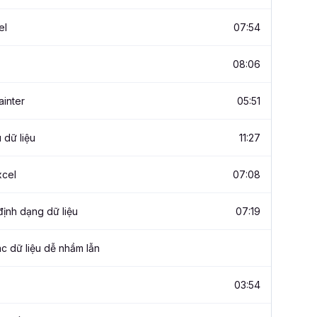
el
07:54
08:06
inter
05:51
 dữ liệu
11:27
xcel
07:08
định dạng dữ liệu
07:19
ác dữ liệu dễ nhầm lẫn
03:54