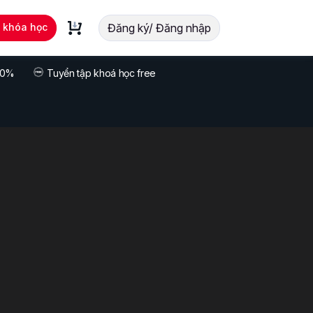
t khóa học
Đăng ký/ Đăng nhập
 70%
Tuyển tập khoá học free