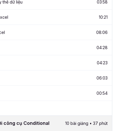
 thế dữ liệu
03:58
xcel
10:21
cel
08:06
04:28
04:23
06:03
00:54
ới công cụ Conditional
10 bài giảng • 37 phút