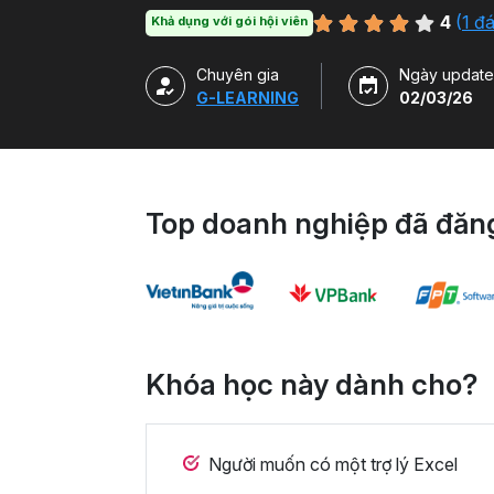
4
(
1 đ
Khả dụng với gói hội viên
Chuyên gia
Ngày update
G-LEARNING
02/03/26
Top doanh nghiệp đã đăng
Khóa học này dành cho?
Người muốn có một trợ lý Excel