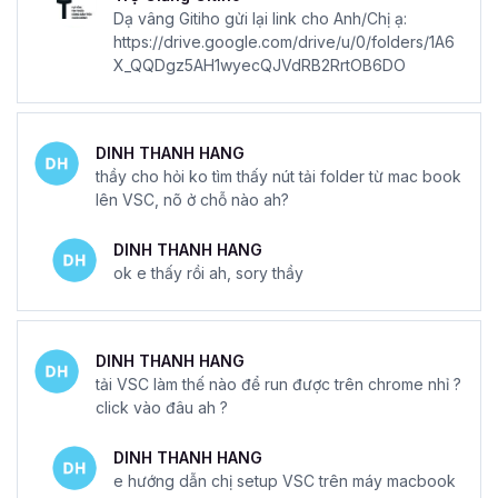
Dạ vâng Gitiho gửi lại link cho Anh/Chị ạ:
https://drive.google.com/drive/u/0/folders/1A6
X_QQDgz5AH1wyecQJVdRB2RrtOB6DO
DINH THANH HANG
thầy cho hỏi ko tìm thấy nút tải folder từ mac book
lên VSC, nõ ở chỗ nào ah?
DINH THANH HANG
ok e thấy rồi ah, sory thầy
DINH THANH HANG
tải VSC làm thế nào để run được trên chrome nhỉ ?
click vào đâu ah ?
DINH THANH HANG
e hướng dẫn chị setup VSC trên máy macbook