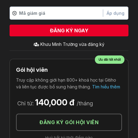
Áp dụng
ĐĂNG KÝ NGAY
Khưu Minh Trường
vừa đăng ký
Ưu đãi tốt nhất
Gói hội viên
Truy cập không giới hạn 800+ khoá học tại Gitiho
và liên tục được bổ sung hàng tháng.
Tìm hiểu thêm
140,000 đ
Chỉ từ:
/tháng
ĐĂNG KÝ GÓI HỘI VIÊN
Huỷ bất kỳ thời điểm nào