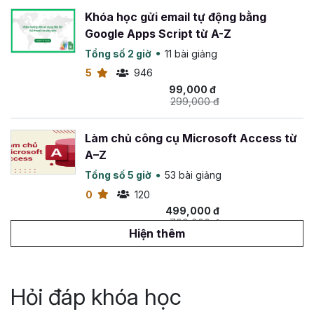
Khóa học gửi email tự động bằng
Google Apps Script từ A-Z
Tổng số 2 giờ
11 bài giảng
5
946
99,000 đ
299,000 đ
Làm chủ công cụ Microsoft Access từ
A–Z
Tổng số 5 giờ
53 bài giảng
0
120
499,000 đ
799,000 đ
Hiện thêm
Lập trình C# cơ bản cho Excel
Tổng số 4 giờ
25 bài giảng
Hỏi đáp khóa học
4
103