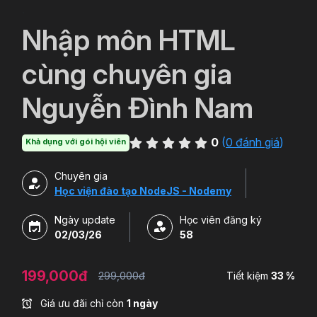
`
Nhập môn HTML
cùng chuyên gia
Nguyễn Đình Nam
0
(
0 đánh giá
)
Khả dụng với gói hội viên
Chuyên gia
Học viện đào tạo NodeJS - Nodemy
Ngày update
Học viên đăng ký
02/03/26
58
199,000đ
299,000đ
Tiết kiệm
33 %
Giá ưu đãi chỉ còn
1 ngày