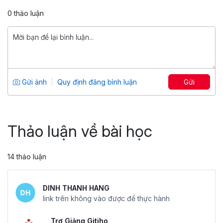
399,000 đ
0 thảo luận
799,000 đ
Làm chủ Python trong 4 tuần
Tổng số 13 giờ
103 bài giảng
4.75
95
Gửi ảnh
Quy định đăng bình luận
Gửi
499,000 đ
799,000 đ
Thảo luận về bài học
14 thảo luận
DINH THANH HANG
link trên không vào được để thực hành
Trợ Giảng Gitiho