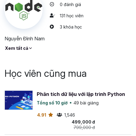
0 đánh giá
131 học viên
3 khóa học
Nguyễn Đình Nam
Xem tất cả
Học viên cũng mua
Phân tích dữ liệu với lập trình Python
Tổng số 10 giờ
49 bài giảng
4.91
1,546
499,000 đ
799,000 đ