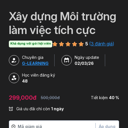
`
Xây dựng Môi trường
làm việc tích cực
5
(
3 đánh giá
)
Khả dụng với gói hội viên
Chuyên gia
Ngày update
G-LEARNING
02/03/26
Học viên đăng ký
48
299,000đ
500,000đ
Tiết kiệm
40 %
Giá ưu đãi chỉ còn
1 ngày
Áp dụng