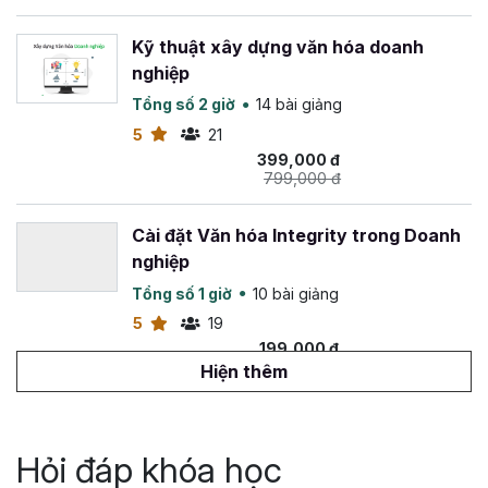
Kỹ thuật xây dựng văn hóa doanh
nghiệp
Tổng số 2 giờ
14 bài giảng
5
21
399,000 đ
799,000 đ
Cài đặt Văn hóa Integrity trong Doanh
nghiệp
Tổng số 1 giờ
10 bài giảng
5
19
199,000 đ
399,000 đ
Hiện thêm
Content Writing for HR Professionals
Tổng số 2 giờ
78 bài giảng
Hỏi đáp khóa học