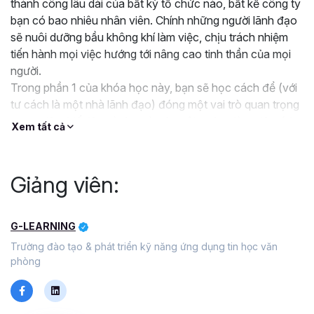
thành công lâu dài của bất kỳ tổ chức nào, bất kể công ty
bạn có bao nhiêu nhân viên. Chính những người lãnh đạo
sẽ nuôi dưỡng bầu không khí làm việc, chịu trách nhiệm
tiến hành mọi việc hướng tới nâng cao tinh thần của mọi
người.
Trong phần 1 của khóa học này, bạn sẽ học cách để (với
tư cách là một nhà lãnh đạo) đóng một vai trò quan trọng
trong việc thiết lập và duy trì một môi trường làm việc tích
Xem tất cả
cực, đồng thời ngăn chặn tiêu cực phát sinh.
Giảng viên:
G-LEARNING
Trường đào tạo & phát triển kỹ năng ứng dụng tin học văn
phòng