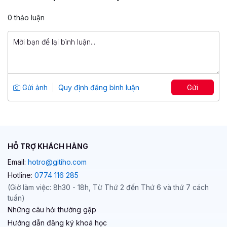
5
5
949,000 đ
0 thảo luận
970,920 đ
Thiết kế & triển khai hội thảo văn hóa
doanh nghiệp hiệu quả
Tổng số 2 giờ
29 bài giảng
Gửi ảnh
Quy định đăng bình luận
Gửi
0
5
499,000 đ
639,000 đ
HỖ TRỢ KHÁCH HÀNG
Email:
hotro@gitiho.com
Hotline:
0774 116 285
(Giờ làm việc: 8h30 - 18h, Từ Thứ 2 đến Thứ 6 và thứ 7 cách
tuần)
Những câu hỏi thường gặp
Hướng dẫn đăng ký khoá học