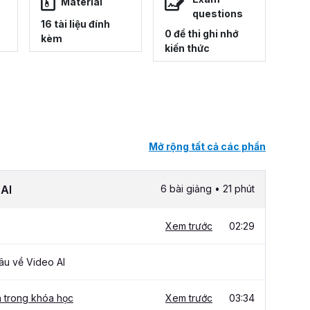
Material
questions
16 tài liệu đính
0 đề thi ghi nhớ
kèm
kiến thức
Mở rộng tất cả các phần
 AI
6 bài giảng • 21 phút
Xem trước
02:29
u về Video AI
n trong khóa học
Xem trước
03:34