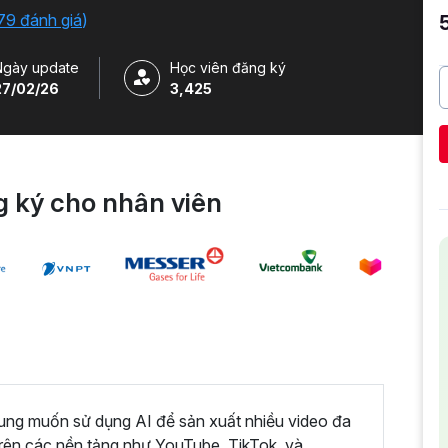
79 đánh giá
)
Ngày update
Học viên đăng ký
27/02/26
3,425
 ký cho nhân viên
dung muốn sử dụng AI để sản xuất nhiều video đa
trên các nền tảng như YouTube, TikTok, và