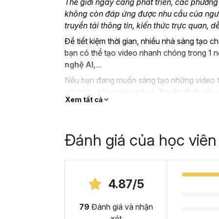
Thế giới ngày càng phát triển, các phương
không còn đáp ứng được nhu cầu của ngườ
truyền tải thông tin, kiến thức trực quan, 
Để tiết kiệm thời gian, nhiều nhà sáng tạo 
bạn có thể tạo video nhanh chóng trong 1 
nghệ AI,
...
Nếu bạn đang muốn sáng tạo những video th
giới thiệu tới bạn khóa học
Tuyệt đỉnh sản 
Xem tất cả
bắt đầu.
Đánh giá của học viên
4.87/5
79
Đánh giá và nhận
xét