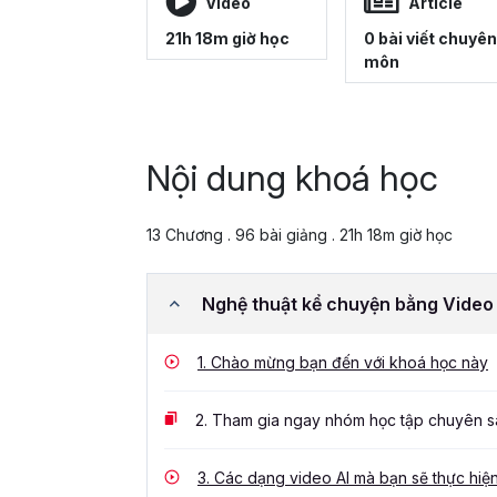
Video
Article
21h 18m giờ học
0 bài viết chuyên
môn
Nội dung khoá học
13 Chương . 96 bài giảng . 21h 18m giờ học
Nghệ thuật kể chuyện bằng Video
1.
Chào mừng bạn đến với khoá học này
2.
Tham gia ngay nhóm học tập chuyên sâ
3.
Các dạng video AI mà bạn sẽ thực hiệ