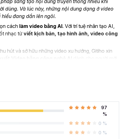
 pháp sáng tạo nội dung truyền thống nhiều khi
i dùng. Và lúc này, những nội dung dạng ở video
dễ hiểu đang dần lên ngôi.
chọn cách
làm video bằng AI
. Với trí tuệ nhân tạo AI,
nốt nhạc từ
viết kịch bản, tạo hình ảnh, video công
u hút và sở hữu những video xu hướng, Gitiho xin
xuất Video bằng công nghệ AI
dành cho người mới
97
%
0 %
0 %