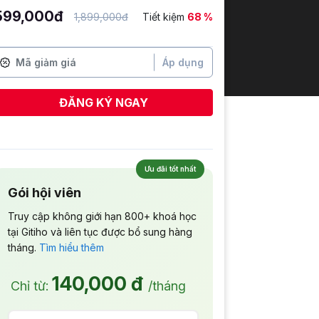
599,000đ
1,899,000đ
Tiết kiệm
68 %
Áp dụng
ĐĂNG KÝ NGAY
Nguyễn Thị Huyền Trâm
vừa đăng ký
Ưu đãi tốt nhất
Gói hội viên
Truy cập không giới hạn 800+ khoá học
tại Gitiho và liên tục được bổ sung hàng
tháng.
Tìm hiểu thêm
140,000 đ
Chỉ từ:
/tháng