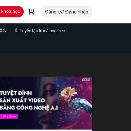
t khóa học
Đăng ký/ Đăng nhập
 70%
Tuyển tập khoá học free