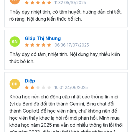
11:32 05/10/2025
cách chuyên nghiệp và sinh động, đặc biệt là quá trình ôn
tập bài cho học viên.
Thầy dạy nhiệt tình, có tâm huyết, hướng dẫn chi tiết,
rõ ràng. Nội dung kiến thức bổ ích.
► Giúp nhà sáng tạo có thể tạo ra những video triệu view
và video xu hướng.
► Giúp bất kỳ ai đang muốn sáng tạo video bằng trí tuệ
Giáp Thị Nhung
nhân tạo nhưng không có nhiều thời gian và chưa biết bắt
06:36 17/07/2025
đầu từ đâu.
Thầy dạy có tâm, nhiệt tình. Nội dung hay,nhiều kiến
Khoá học đầy tâm huyết này sẽ giúp bạn khám phá sức
thức bổ ích.
mạnh AI, biến ý tưởng thành video ấn tượng chỉ trong vài
phút với quy trình 6 bước chuyên nghiệp!
Diệp
Tại sao bạn nên chọn khóa
10:01 24/06/2025
học tạo video AI tại Gitiho?
Khóa học nên chủ động cập nhật các thông tin mới
(ví dụ Bard đã đổi tên thành Gemini, Bing chat đổi
Gitiho tự hào khi là một trong những công ty giáo dục đầu
thành Copilot) để học viên nắm, chứ không nên để
tiên tại Việt Nam kết hợp với chuyên gia
Lương Minh
học viên thấy khác lạ hỏi rồi mới phản hồi. Mình mua
Thanh
cho ra đời khóa học làm video bằng AI online trực
khóa học năm 2025 mà vẫn có nhiều thông tin lỗi thời
quan, hấp dẫn.