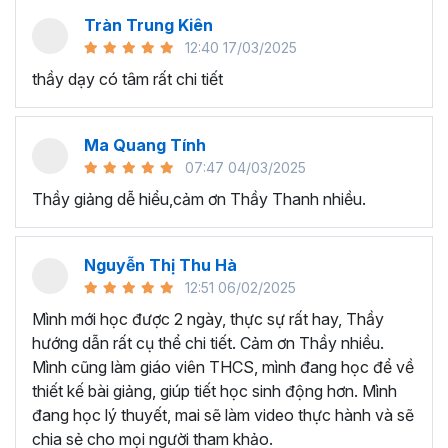
Làm chủ các công cụ AI để tạo nội dung video và
Tràn Trung Kiên
âm thanh ấn tượng cho các dự án cá nhân, quảng
12:40 17/03/2025
cáo kinh doanh hoặc chiến dịch truyền thông xã hội.
thầy dạy có tâm rất chi tiết
Biết cách tối ưu hóa nội dung của bạn cho nhiều
nền tảng khác nhau để tiếp cận và thu hút nhiều đối
tượng hơn.
Ma Quang Tính
Nắm được phương pháp tìm kiếm nguồn tài nguyên
07:47 04/03/2025
hình ảnh, âm thanh và video để sáng tạo video AI
Thầy giảng dễ hiểu,cảm ơn Thầy Thanh nhiều.
cho riêng mình.
Biết cách tạo các câu lệnh cho AI chuẩn để tạo kết
quả đúng như mong muốn.
Nguyễn Thị Thu Hà
Làm cho video của bạn trở nên sống động bằng
12:51 06/02/2025
giọng nói tự nhiên và hấp dẫn bằng công nghệ
Mình mới học được 2 ngày, thực sự rất hay, Thầy
chuyển văn bản thành giọng nói miễn phí.
hướng dẫn rất cụ thể chi tiết. Cảm ơn Thầy nhiều.
Thành thạo thực hành
tạo video bằng AI
đa dạng
Mình cũng làm giáo viên THCS, mình đang học để về
như video mở đầu, video thông nghiệp, video hoạt
thiết kế bài giảng, giúp tiết học sinh động hơn. Mình
hình, video quảng cáo, video tua nhanh 1 - 100
đang học lý thuyết, mai sẽ làm video thực hành và sẽ
tuổi,...
chia sẻ cho mọi người tham khảo.