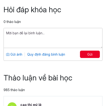
ChatGPT
Hỏi đáp khóa học
Tổng số 3 giờ
30 bài giảng
5
99
0 thảo luận
499,000 đ
1,500,000 đ
Ứng dụng toàn diện trong marketing và
công việc với ChatGPT
Tổng số 2 giờ
18 bài giảng
Gửi ảnh
Quy định đăng bình luận
Gửi
0
69
299,000 đ
1,500,000 đ
Thảo luận về bài học
985 thảo luận
cao thị mỹ lệ