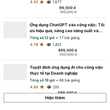
Nội dung khóa học làm video bằng AI được cập
4.42
1,877
nhật thường xuyên
: để đảm bảo học viên luôn
99,000 đ
được tiếp cận với những thông tin mới nhất, xu
199,000 đ
hướng tiến triển công nghệ mới nhất của ngành AI.
Ứng dụng ChatGPT vào công việc: Tối
Còn chần chờ gì nữa mà không đăng ký khóa học
Tuyệt
ưu hiệu quả, nâng cao năng suất và
đỉnh sản xuất Video bằng công nghệ AI
tại Gitiho để
sáng tạo
Tổng số 12 giờ
77 bài giảng
bắt đầu sáng tạo những video chất lượng, độc đáo và thu
4.78
1,453
hút ngay bây giờ!
499,000 đ
990,000 đ
Tuyệt đỉnh ứng dụng AI cho công việc
thực tế tại Doanh nghiệp
Tổng số 18 giờ
88 bài giảng
4.96
205
599,000 đ
1,099,000 đ
Hiện thêm
Viết content marketing đỉnh cao với