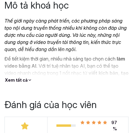
Mô tả khoá học
Thế giới ngày càng phát triển, các phương pháp sáng
tạo nội dung truyền thống nhiều khi không còn đáp ứng
được nhu cầu của người dùng. Và lúc này, những nội
dung dạng ở video truyền tải thông tin, kiến thức trực
quan, dễ hiểu đang dần lên ngôi.
Để tiết kiệm thời gian, nhiều nhà sáng tạo chọn cách
làm
video bằng AI
. Với trí tuệ nhân tạo AI, bạn có thể tạo
video nhanh chóng trong 1 nốt nhạc từ
viết kịch bản, tạo
hình ảnh, video công nghệ AI,
...
Xem tất cả
Nếu bạn đang muốn sáng tạo những video thu hút và sở
hữu những video xu hướng, Gitiho xin giới thiệu tới bạn
Đánh giá của học viên
khóa học
Tuyệt đỉnh sản xuất Video bằng công nghệ
AI
dành cho người mới bắt đầu.
97
%