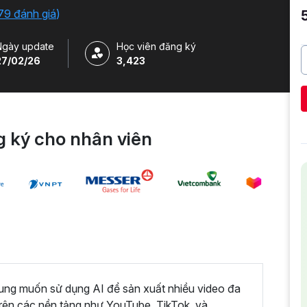
79 đánh giá
)
Ngày update
Học viên đăng ký
27/02/26
3,423
 ký cho nhân viên
dung muốn sử dụng AI để sản xuất nhiều video đa
trên các nền tảng như YouTube, TikTok, và