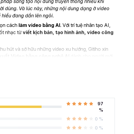
 pháp sáng tạo nội dung truyền thống nhiều khi
i dùng. Và lúc này, những nội dung dạng ở video
dễ hiểu đang dần lên ngôi.
chọn cách
làm video bằng AI
. Với trí tuệ nhân tạo AI,
nốt nhạc từ
viết kịch bản, tạo hình ảnh, video công
u hút và sở hữu những video xu hướng, Gitiho xin
xuất Video bằng công nghệ AI
dành cho người mới
97
%
0 %
0 %