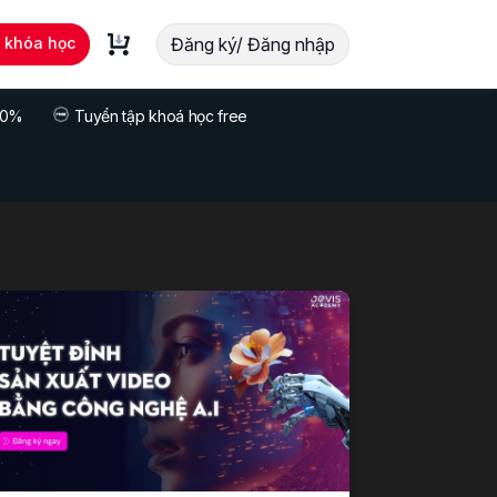
t khóa học
Đăng ký/ Đăng nhập
 70%
Tuyển tập khoá học free