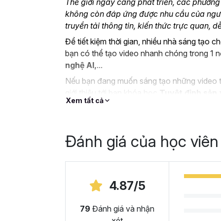
Thế giới ngày càng phát triển, các phương
không còn đáp ứng được nhu cầu của ngườ
truyền tải thông tin, kiến thức trực quan, 
Để tiết kiệm thời gian, nhiều nhà sáng tạo 
bạn có thể tạo video nhanh chóng trong 1 
nghệ AI,
...
Nếu bạn đang muốn sáng tạo những video th
giới thiệu tới bạn khóa học
Tuyệt đỉnh sản 
Xem tất cả
bắt đầu.
Đánh giá của học viên
4.87/5
79
Đánh giá và nhận
xét