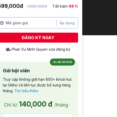
599,000đ
1,899,000đ
Tiết kiệm
68 %
Áp dụng
ĐĂNG KÝ NGAY
Phan Vu Minh Quyen
vừa đăng ký
Ưu đãi tốt nhất
Gói hội viên
Truy cập không giới hạn 800+ khoá học
tại Gitiho và liên tục được bổ sung hàng
tháng.
Tìm hiểu thêm
140,000 đ
Chỉ từ:
/tháng