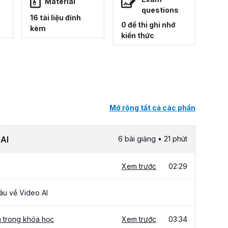
Material
questions
16 tài liệu đính
0 đề thi ghi nhớ
kèm
kiến thức
Mở rộng tất cả các phần
 AI
6 bài giảng • 21 phút
Xem trước
02:29
u về Video AI
n trong khóa học
Xem trước
03:34