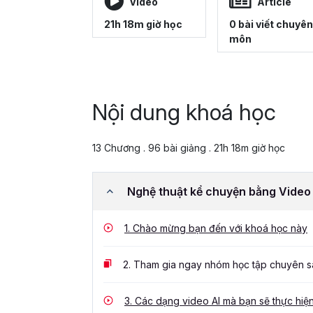
Video
Article
21h 18m giờ học
0 bài viết chuyên
môn
Nội dung khoá học
13 Chương . 96 bài giảng . 21h 18m giờ học
Nghệ thuật kể chuyện bằng Video
1.
Chào mừng bạn đến với khoá học này
2.
Tham gia ngay nhóm học tập chuyên sâ
3.
Các dạng video AI mà bạn sẽ thực hiệ