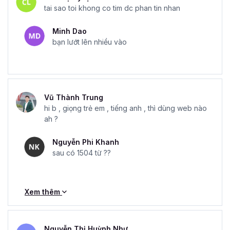
tai sao toi khong co tim dc phan tin nhan
Minh Dao
bạn lướt lên nhiều vào
Vũ Thành Trung
hi b , giọng trẻ em , tiếng anh , thì dùng web nào
ah ?
Nguyễn Phi Khanh
sau có 1504 từ ??
Xem thêm
Nguyễn Thị Huỳnh Như