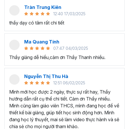
Làm chủ các công cụ AI để tạo nội dung video và
Tràn Trung Kiên
âm thanh ấn tượng cho các dự án cá nhân, quảng
12:40 17/03/2025
cáo kinh doanh hoặc chiến dịch truyền thông xã hội.
thầy dạy có tâm rất chi tiết
Biết cách tối ưu hóa nội dung của bạn cho nhiều
nền tảng khác nhau để tiếp cận và thu hút nhiều đối
tượng hơn.
Ma Quang Tính
Nắm được phương pháp tìm kiếm nguồn tài nguyên
07:47 04/03/2025
hình ảnh, âm thanh và video để sáng tạo video AI
Thầy giảng dễ hiểu,cảm ơn Thầy Thanh nhiều.
cho riêng mình.
Biết cách tạo các câu lệnh cho AI chuẩn để tạo kết
quả đúng như mong muốn.
Nguyễn Thị Thu Hà
Làm cho video của bạn trở nên sống động bằng
12:51 06/02/2025
giọng nói tự nhiên và hấp dẫn bằng công nghệ
Mình mới học được 2 ngày, thực sự rất hay, Thầy
chuyển văn bản thành giọng nói miễn phí.
hướng dẫn rất cụ thể chi tiết. Cảm ơn Thầy nhiều.
Thành thạo thực hành
tạo video bằng AI
đa dạng
Mình cũng làm giáo viên THCS, mình đang học để về
như video mở đầu, video thông nghiệp, video hoạt
thiết kế bài giảng, giúp tiết học sinh động hơn. Mình
hình, video quảng cáo, video tua nhanh 1 - 100
đang học lý thuyết, mai sẽ làm video thực hành và sẽ
tuổi,...
chia sẻ cho mọi người tham khảo.