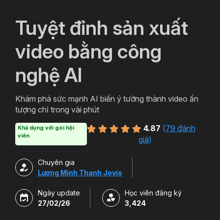
`
Tuyệt đỉnh sản xuất
video bằng công
nghệ AI
Khám phá sức mạnh AI biến ý tưởng thành video ấn
tượng chỉ trong vài phút
4.87
(
79 đánh
Khả dụng với gói hội
viên
giá
)
Chuyên gia
Lương Minh Thanh Jovis
Ngày update
Học viên đăng ký
27/02/26
3,424