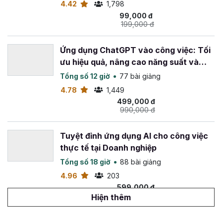
Nội dung khóa học làm video bằng AI được cập
4.42
1,798
nhật thường xuyên
: để đảm bảo học viên luôn
99,000 đ
được tiếp cận với những thông tin mới nhất, xu
199,000 đ
hướng tiến triển công nghệ mới nhất của ngành AI.
Ứng dụng ChatGPT vào công việc: Tối
Còn chần chờ gì nữa mà không đăng ký khóa học
Tuyệt
ưu hiệu quả, nâng cao năng suất và
đỉnh sản xuất Video bằng công nghệ AI
tại Gitiho để
sáng tạo
Tổng số 12 giờ
77 bài giảng
bắt đầu sáng tạo những video chất lượng, độc đáo và thu
4.78
1,449
hút ngay bây giờ!
499,000 đ
990,000 đ
Tuyệt đỉnh ứng dụng AI cho công việc
thực tế tại Doanh nghiệp
Tổng số 18 giờ
88 bài giảng
4.96
203
599,000 đ
1,099,000 đ
Hiện thêm
Viết content marketing đỉnh cao với