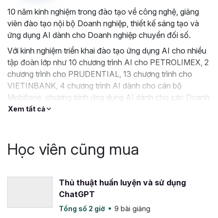
Sự khác biệt khi học tập tại
10 năm kinh nghiệm trong đào tạo về công nghệ, giảng
Gitiho
viên đào tạo nội bộ Doanh nghiệp, thiết kế sáng tạo và
ứng dụng AI dành cho Doanh nghiệp chuyển đối số.
Lộ trình học bài bản và linh hoạt
: Gitiho cung cấp
Với kinh nghiệm triển khai đào tạo ứng dụng AI cho nhiều
cho bạn lộ trình học thiết kế video chi tiết và có cấu
tập đoàn lớp như 10 chương trình AI cho PETROLIMEX, 2
trúc, bạn có thể học linh hoạt theo nhu cầu và tốc
chương trình cho PRUDENTIAL, 13 chương trình cho
độ cá nhân, đảm bảo kiến thức được tiếp thu một
VIETINBANK, 4 chương trình AI dành cho cán bộ
cách tốt nhất.
Mobifone, chương trình ứng dụng AI dành cho các Doanh
Kiến thức thực tế và áp dụng ngay trong công
nghiệp như NSN, VTC Online, Nice98s, Ủy Ban Nhân Dân
Xem tất cả
việc:
Chương trình học tập tập trung vào kiến thức
tỉnh Bạc Liêu,….
thực tiễn, học viên có thể thực hành ngay sau khi
hoàn thành từng chương học.
Học viên cũng mua
Hỗ trợ nhanh chóng và chuyên sâu
: giảng viên
Lương Minh Thanh luôn sẵn sàng hỗ trợ giải đáp các
thắc mắc của học viên trong vòng 24 giờ và trực
Thủ thuật huấn luyện và sử dụng
tiếp giải đáp thắc mắc trong thời gian làm việc, để
ChatGPT
không bị trì hoãn trong quá trình học làm video bằng
AI của mình.
Tổng số 2 giờ
9 bài giảng