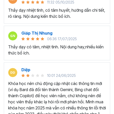
11:32 05/10/2025
cách chuyên nghiệp và sinh động, đặc biệt là quá trình ôn
tập bài cho học viên.
Thầy dạy nhiệt tình, có tâm huyết, hướng dẫn chi tiết,
rõ ràng. Nội dung kiến thức bổ ích.
► Giúp nhà sáng tạo có thể tạo ra những video triệu view
và video xu hướng.
► Giúp bất kỳ ai đang muốn sáng tạo video bằng trí tuệ
Giáp Thị Nhung
nhân tạo nhưng không có nhiều thời gian và chưa biết bắt
06:36 17/07/2025
đầu từ đâu.
Thầy dạy có tâm, nhiệt tình. Nội dung hay,nhiều kiến
Khoá học đầy tâm huyết này sẽ giúp bạn khám phá sức
thức bổ ích.
mạnh AI, biến ý tưởng thành video ấn tượng chỉ trong vài
phút với quy trình 6 bước chuyên nghiệp!
Diệp
Tại sao bạn nên chọn khóa
10:01 24/06/2025
học tạo video AI tại Gitiho?
Khóa học nên chủ động cập nhật các thông tin mới
(ví dụ Bard đã đổi tên thành Gemini, Bing chat đổi
Gitiho tự hào khi là một trong những công ty giáo dục đầu
thành Copilot) để học viên nắm, chứ không nên để
tiên tại Việt Nam kết hợp với chuyên gia
Lương Minh
học viên thấy khác lạ hỏi rồi mới phản hồi. Mình mua
Thanh
cho ra đời khóa học làm video bằng AI online trực
khóa học năm 2025 mà vẫn có nhiều thông tin lỗi thời
quan, hấp dẫn.