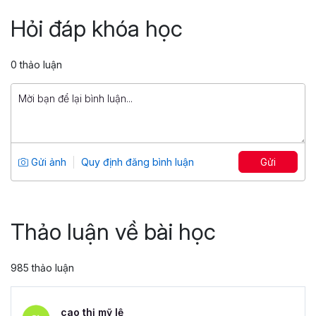
ChatGPT
Hỏi đáp khóa học
Tổng số 3 giờ
30 bài giảng
5
98
0 thảo luận
499,000 đ
1,500,000 đ
Ứng dụng toàn diện trong marketing và
công việc với ChatGPT
Tổng số 2 giờ
18 bài giảng
Gửi ảnh
Quy định đăng bình luận
Gửi
0
69
299,000 đ
1,500,000 đ
Thảo luận về bài học
985 thảo luận
cao thị mỹ lệ