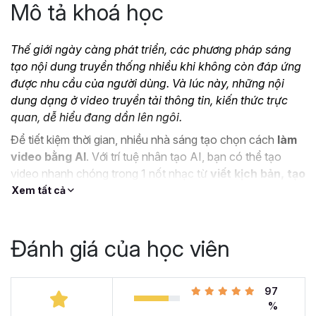
Mô tả khoá học
Thế giới ngày càng phát triển, các phương pháp sáng
tạo nội dung truyền thống nhiều khi không còn đáp ứng
được nhu cầu của người dùng. Và lúc này, những nội
dung dạng ở video truyền tải thông tin, kiến thức trực
quan, dễ hiểu đang dần lên ngôi.
Để tiết kiệm thời gian, nhiều nhà sáng tạo chọn cách
làm
video bằng AI
. Với trí tuệ nhân tạo AI, bạn có thể tạo
video nhanh chóng trong 1 nốt nhạc từ
viết kịch bản, tạo
hình ảnh, video công nghệ AI,
...
Xem tất cả
Nếu bạn đang muốn sáng tạo những video thu hút và sở
hữu những video xu hướng, Gitiho xin giới thiệu tới bạn
Đánh giá của học viên
khóa học
Tuyệt đỉnh sản xuất Video bằng công nghệ
AI
dành cho người mới bắt đầu.
97
%