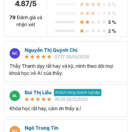
4.87/5
0 %
0 %
79
Đánh giá và
3 %
nhận xét
2 %
Nguyễn Thị Quỳnh Chi
07:17 26/04/2026
Khóa học làm video bằng AI
Thầy Thanh dạy rất hay và kỹ, mình theo dõi mọi
khoá học về AI của thầy.
dành cho ai?
► Giúp marketer, người kinh doanh sáng tạo nội dung
Bùi Thị Liễu
Khách hàng doanh nghiệp
(content) bán hàng, làm thương hiệu cá nhân, quảng
05:33 02/12/2025
cáo…
Khóa học rất hay, cảm ơn thầy a.!
► Giúp người làm việc trong môi trường công sở thực hiện
Video trực quan để follow quy trình, dự án của phòng ban.
Ngô Trung Tín
► Giúp giảng viên, giáo viên số hoá những bài giảng một