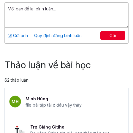
1,500,000 đ
Truy vấn dữ liệu với SQL
Tổng số 6 giờ
45 bài giảng
Gửi ảnh
Quy định đăng bình luận
Gửi
4.9
1,263
399,000 đ
1,499,000 đ
Thảo luận về bài học
62 thảo luận
Minh Hùng
file bài tập tải ở đâu vậy thầy
Trợ Giảng Gitiho