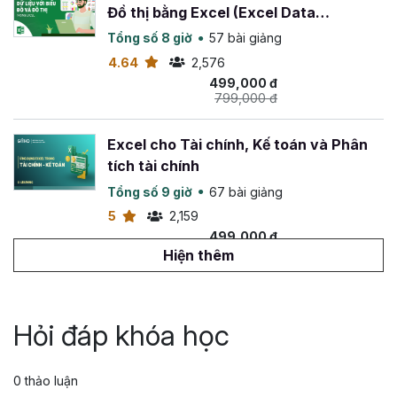
Đồ thị bằng Excel (Excel Data
Visualization)
Tổng số 8 giờ
57 bài giảng
4.64
2,576
499,000 đ
799,000 đ
Excel cho Tài chính, Kế toán và Phân
tích tài chính
Tổng số 9 giờ
67 bài giảng
5
2,159
499,000 đ
899,000 đ
Hiện thêm
Thành thạo SQL cho phân tích dữ liệu
chỉ trong 8 giờ
Hỏi đáp khóa học
Tổng số 8 giờ
54 bài giảng
5
2,125
0 thảo luận
499,000 đ