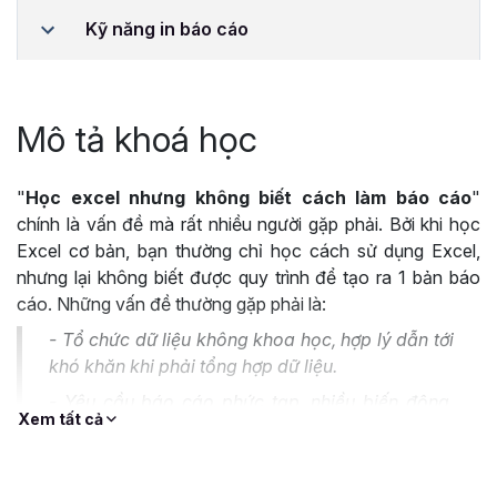
Kỹ năng in báo cáo
Mô tả khoá học
"
Học excel nhưng không biết cách làm báo cáo
"
chính là vấn đề mà rất nhiều người gặp phải. Bởi khi học
Excel cơ bản, bạn thường chỉ học cách sử dụng Excel,
nhưng lại không biết được quy trình để tạo ra 1 bản báo
cáo. Những vấn đề thường gặp phải là:
- Tổ chức dữ liệu không khoa học, hợp lý dẫn tới
khó khăn khi phải tổng hợp dữ liệu.
- Yêu cầu báo cáo phức tạp, nhiều biến động,
Xem tất cả
nhiều điều kiện... không biết phương pháp để làm
ra kết quả đúng yêu cầu.
- Không biết cách bố cục, tổ chức 1 bảng báo