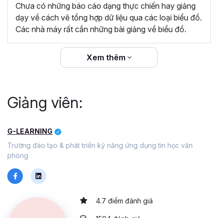
Chưa có những báo cáo dạng thực chiến hay giảng
Nhân viên văn phòng, những người thường xuyên phải
dạy về cách vẽ tổng hợp dữ liệu qua các loại biểu đồ.
làm việc với dữ liệu và báo cáo trên Excel như kế toán,
Các nhà máy rất cần những bài giảng về biểu đồ.
nhân viên tài chính, marketing, hành chính nhân sự, phân
tích dữ liệu,...
Xem thêm
Người quản lý, nhà lãnh đạo cần dùng Excel để theo dõi
dữ liệu và đánh giá hiệu quả hoạt động kinh doanh thông
qua các báo cáo tổng quan, chi tiết.
Giảng viên:
Sinh viên, người mới đi làm cần trang bị các kỹ năng tư
duy tổ chức dữ liệu và lập báo cáo trên Excel để phục vụ
cho công việc và gia tăng cơ hội trước nhà tuyển dụng.
G-LEARNING
Hãy bắt đầu học tập và gia tăng hiệu quả công việc với
Trường đào tạo & phát triển kỹ năng ứng dụng tin học văn
khóa học
EXG04 - Kỹ năng báo cáo - Tư duy tổ chức
phòng
dữ liệu trên Excel
tại Gitiho. Nhấn đăng ký ngay để bắt
đầu bạn nhé!
4.7 điểm đánh giá