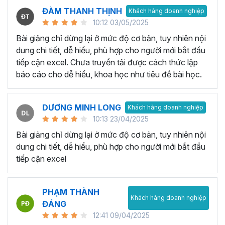
Mục tiêu khi tham gia khóa
ĐÀM THANH THỊNH
Khách hàng doanh nghiệp
10:12 03/05/2025
học?
Bài giảng chỉ dừng lại ở mức độ cơ bản, tuy nhiên nội
dung chi tiết, dễ hiểu, phù hợp cho người mới bắt đầu
Sau khi hoàn thành khóa học tư duy tổ chức dữ liệu và
tiếp cận excel. Chưa truyền tải được cách thức lập
làm báo cáo trong Excel, bạn hoàn toàn có thể tự tin:
báo cáo cho dễ hiểu, khoa học như tiêu đề bài học.
Biết cách tổ chức, cấu trúc bảng dữ liệu đúng cách.
Thành thạo các hàm, chức năng trong Excel để xử
lý và quản lý dữ liệu.
DƯƠNG MINH LONG
Khách hàng doanh nghiệp
Biết xây dựng các báo cáo cơ bản, báo cáo tổng
10:13 23/04/2025
hợp hay các báo cáo chi tiết nhiều điều kiện.
Bài giảng chỉ dừng lại ở mức độ cơ bản, tuy nhiên nội
Nắm được kỹ thuật vẽ biểu đồ cơ bản hay biểu đồ
dung chi tiết, dễ hiểu, phù hợp cho người mới bắt đầu
động để trực quan dữ liệu trong báo cáo.
tiếp cận excel
Hoàn thiện tư duy tổ chức dữ liệu trong Excel, kỹ
năng làm báo cáo để đọc hiểu và thực hiện các yêu
cầu trong công việc thực tế.
PHẠM THÀNH
Khách hàng doanh nghiệp
ĐÁNG
Ai có thể tham gia khóa học?
12:41 09/04/2025