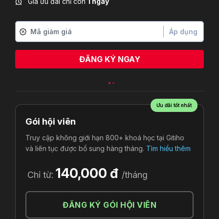
Giá ưu đãi chỉ còn
1 ngày
Áp dụng
ĐĂNG KÝ NGAY
Ưu đãi tốt nhất
Gói hội viên
Truy cập không giới hạn 800+ khoá học tại Gitiho
và liên tục được bổ sung hàng tháng.
Tìm hiểu thêm
140,000 đ
Chỉ từ:
/tháng
ĐĂNG KÝ GÓI HỘI VIÊN