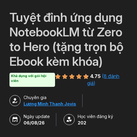
`
Tuyệt đỉnh ứng dụng
NotebookLM từ Zero
to Hero (tặng trọn bộ
Ebook kèm khóa)
4.75
(
8 đánh
Khả dụng với gói hội
viên
giá
)
Chuyên gia
Lương Minh Thanh Jovis
Ngày update
Học viên đăng ký
06/08/26
202