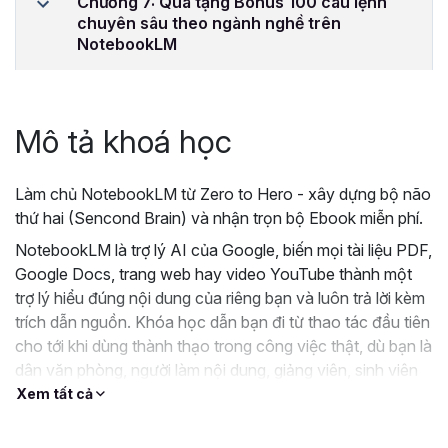
Chương 7: Quà tặng Bonus 100 câu lệnh
chuyên sâu theo ngành nghề trên
NotebookLM
Mô tả khoá học
Làm chủ NotebookLM từ Zero to Hero - xây dựng bộ não
thứ hai (Sencond Brain) và nhận trọn bộ Ebook miễn phí.
NotebookLM là trợ lý AI của Google, biến mọi tài liệu PDF,
Google Docs, trang web hay video YouTube thành một
trợ lý hiểu đúng nội dung của riêng bạn và luôn trả lời kèm
trích dẫn nguồn. Khóa học dẫn bạn đi từ thao tác đầu tiên
cho tới khi dùng thành thạo trong công việc thật, dù bạn là
dân văn phòng, người làm nội dung, giảng viên, sinh viên
hay chủ doanh nghiệp.
Xem tất cả
Đăng ký hoàn toàn miễn phí và nhận ngay trọn bộ Ebook