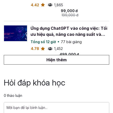
4.42
1,865
99,000 đ
199,000 đ
Ứng dụng ChatGPT vào công việc: Tối
ưu hiệu quả, nâng cao năng suất và
sáng tạo
Tổng số 12 giờ
77 bài giảng
4.78
1,452
499,000 đ
990,000 đ
Hiện thêm
Tuyệt đỉnh ứng dụng AI cho công việc
thực tế tại Doanh nghiệp
Hỏi đáp khóa học
Tổng số 18 giờ
88 bài giảng
4.96
205
0 thảo luận
599,000 đ
1,099,000 đ