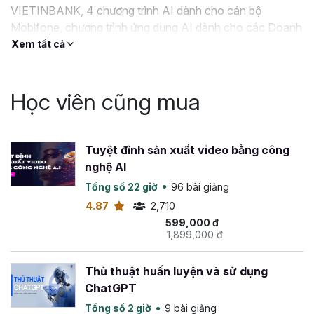
VIETINBANK, 4 chương trình AI dành cho cán bộ
Mobifone, chương trình ứng dụng AI dành cho các Doanh
nghiệp như NSN, VTC Online, Nice98s, Ủy Ban Nhân Dân
Xem tất cả
tỉnh Bạc Liêu,….
Học viên cũng mua
Tuyệt đỉnh sản xuất video bằng công
nghệ AI
Tổng số 22 giờ
96 bài giảng
4.87
2,710
599,000 đ
1,899,000 đ
Thủ thuật huấn luyện và sử dụng
ChatGPT
Tổng số 2 giờ
9 bài giảng