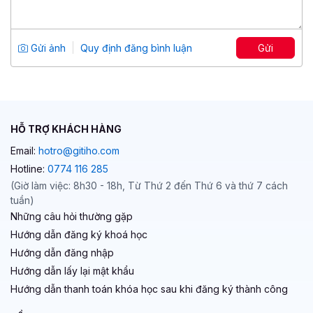
Viết content marketing đỉnh cao với
ChatGPT
Tổng số 3 giờ
30 bài giảng
Gửi ảnh
Quy định đăng bình luận
Gửi
5
99
499,000 đ
1,500,000 đ
HỖ TRỢ KHÁCH HÀNG
Email:
hotro@gitiho.com
Hotline:
0774 116 285
(Giờ làm việc: 8h30 - 18h, Từ Thứ 2 đến Thứ 6 và thứ 7 cách
tuần)
Những câu hỏi thường gặp
Hướng dẫn đăng ký khoá học
Hướng dẫn đăng nhập
Hướng dẫn lấy lại mật khẩu
Hướng dẫn thanh toán khóa học sau khi đăng ký thành công