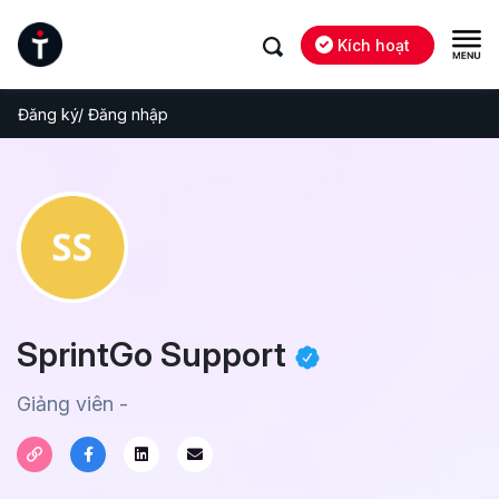
Kích hoạt
Đăng ký/ Đăng nhập
SprintGo Support
Giảng viên -