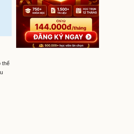
 thể
ệu