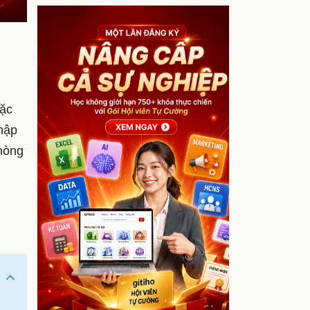
oặc
hập
phòng