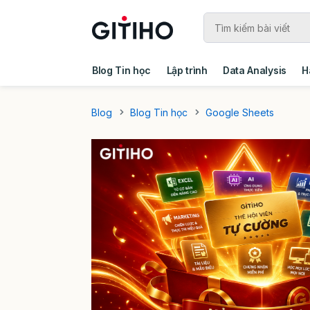
Blog Tin học
Lập trình
Data Analysis
H
Câu chuyện khách hàng
Ebook - Template 
Blog
Blog Tin học
Google Sheets