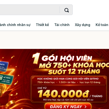
ành chính nhân sự
Thiết kế
Tài chính
Xây dựng
Kế toán
- Addin
Ngoại ngữ