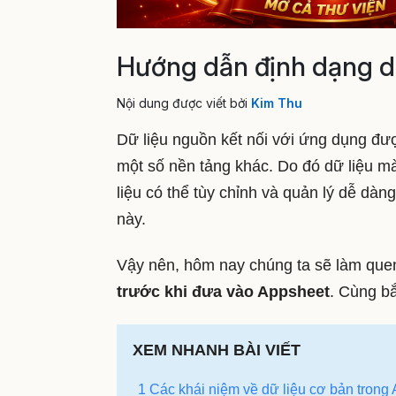
Hướng dẫn định dạng dữ
Nội dung được viết bởi
Kim Thu
Dữ liệu nguồn kết nối với ứng dụng đư
một số nền tảng khác. Do đó dữ liệu 
liệu có thể tùy chỉnh và quản lý dễ dà
này.
Vậy nên, hôm nay chúng ta sẽ làm quen
trước khi đưa vào Appsheet
. Cùng bắ
XEM NHANH BÀI VIẾT
1 Các khái niệm về dữ liệu cơ bản trong