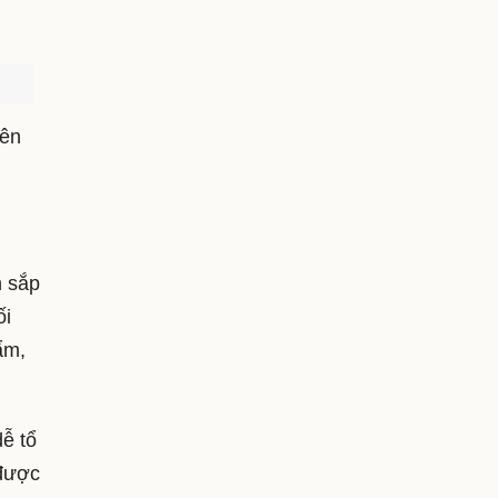
iên
h sắp
ối
ẩm,
dễ tổ
 được