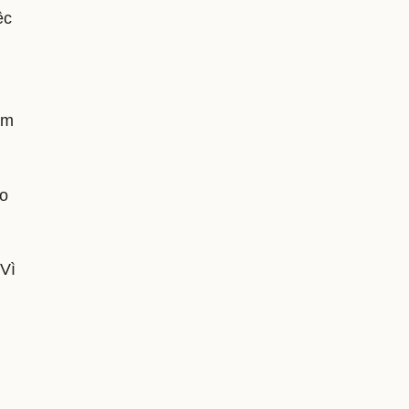
ệc
âm
Do
 Vì