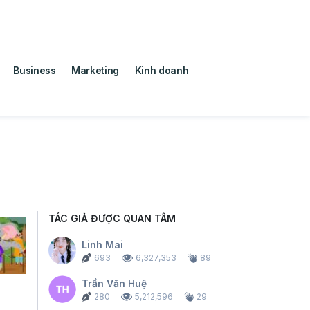
Business
Marketing
Kinh doanh
TÁC GIẢ ĐƯỢC QUAN TÂM
Linh Mai
693
6,327,353
89
Trần Văn Huệ
280
5,212,596
29