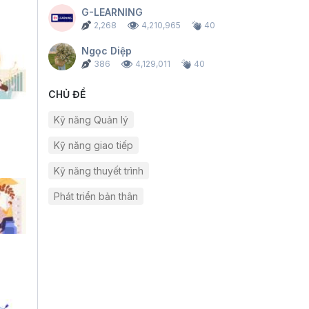
G-LEARNING
2,268
4,210,965
40
Ngọc Diệp
386
4,129,011
40
CHỦ ĐỀ
Kỹ năng Quản lý
Kỹ năng giao tiếp
Kỹ năng thuyết trình
Phát triển bản thân