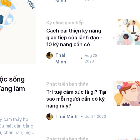
Minh
Kỹ năng giao tiếp
Cách cải thiện kỹ năng
giao tiếp của lãnh đạo -
10 kỹ năng cần có
Thái
Aug 28
2023
Minh
uộc sống
Phát triển bản thân
đang làm
Trí tuệ cảm xúc là gì? Tại
sao mỗi người cần có kỹ
năng này?
Thái Minh
Jul 24 2023
ỹ cảm thấy họ
 Sự mất cân bằng
i, chán nản, hiệu
ũng bị ảnh...
Phát triển bản thân