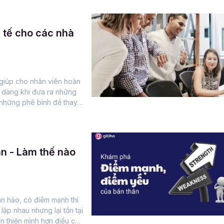
h tế cho các nhà
 giúp cho nhân viên hoàn
ễ dàng khi đưa ra những
 những phê bình để thay
n - Làm thế nào
àn hảo, có điểm mạnh thì
lập nhau nhưng lại tồn tại
 thiện mình hơn điều cần