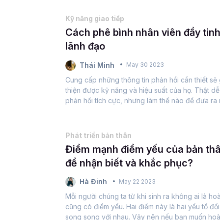
Kỹ năng giao tiếp
Cách phê bình nhân viên đầy tin
lãnh đạo
Thái Minh
May 30 2023
Cung cấp những thông tin phản hồi cần thiết sẽ
thiện được kỹ năng và hiệu suất của họ. Thật d
phản hồi tích cực, nhưng làm thế nào để đưa ra
đổi hành vi của nhân viên. Nếu...
Phát triển bản thân
Điểm mạnh điểm yếu của bản thâ
để nhận biết và khắc phục?
Hà Đinh
May 22 2023
Mỗi người chúng ta từ khi sinh ra không ai là ho
cũng có điểm yếu. Hai điểm này là hai yếu tố đối 
song song với nhau. Vậy nên nếu bạn muốn hoàn