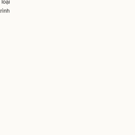
loại
rình