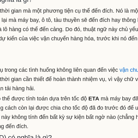
 thời gian mà một phương tiện cụ thể đến đích. Nó là mộ
n lại mà máy bay, ô tô, tàu thuyền sẽ đến đích hay thông
 lô hàng có thể đến cảng. Do đó, thuật ngữ này chủ yế
ự kiến ​​của việc vận chuyển hàng hóa, trước khi nó đến
 trong các tình huống không liên quan đến việc
vận ch
hời gian cần thiết để hoàn thành nhiệm vụ, vì vậy chữ v
 tải hàng hải.
 thể được tính toán dựa trên tốc độ
ETA
mà máy bay đã
 cách còn lại được chia cho tốc độ đã đo trước đó để 
 này không tính đến bất kỳ sự kiện bất ngờ nào (chẳng 
ng đến đích.
D) có nghĩa là gì?