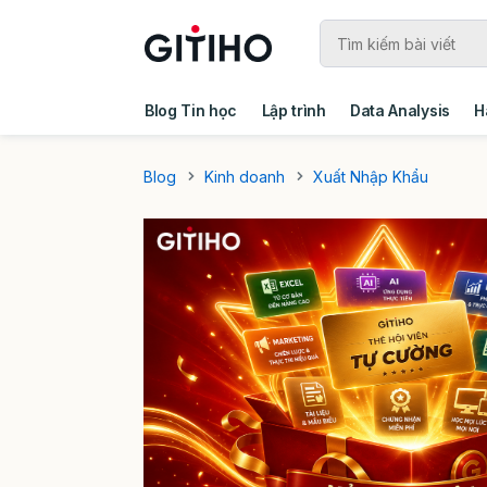
Blog Tin học
Lập trình
Data Analysis
H
Câu chuyện khách hàng
Ebook - Template 
Blog
Kinh doanh
Xuất Nhập Khẩu