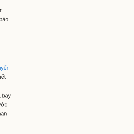
t
 báo
u
uyển
iết
 bay
ước
hạn