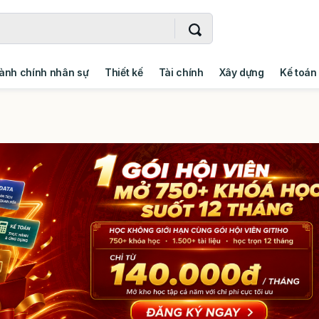
ành chính nhân sự
Thiết kế
Tài chính
Xây dựng
Kế toán
- Addin
Ngoại ngữ