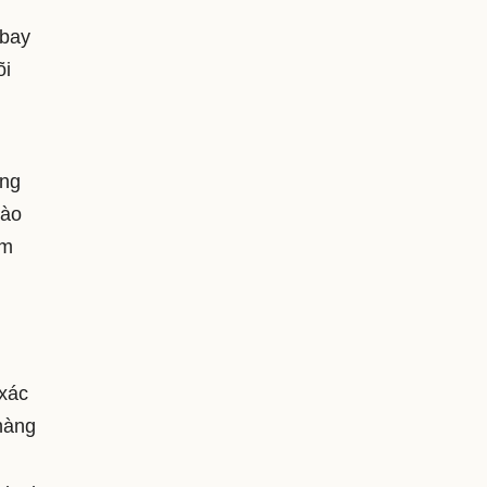
 bay
õi
ộng
vào
ệm
xác
hàng