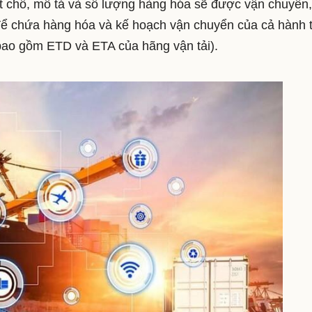
t chỗ, mô tả và số lượng hàng hóa sẽ được vận chuyển, 
để chứa hàng hóa và kế hoạch vận chuyển của cả hành t
 bao gồm ETD và ETA của hãng vận tải)
.