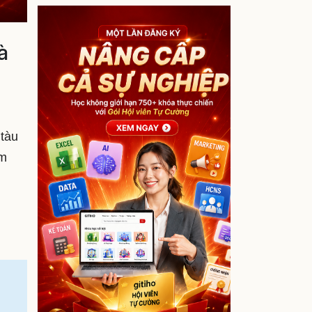
à
 tàu
ệm