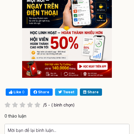
Like
0
Share
Tweet
Share
/5 - ( bình chọn)
0 thảo luận