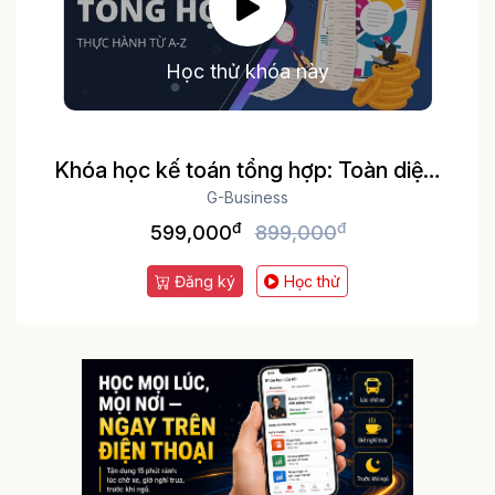
Học thử khóa này
Khóa học kế toán tổng hợp: Toàn diện,
thực tế Thực hành trên phần mềm kế
G-Business
đ
đ
toán MISA và Excel
599,000
899,000
Đăng ký
Học thử