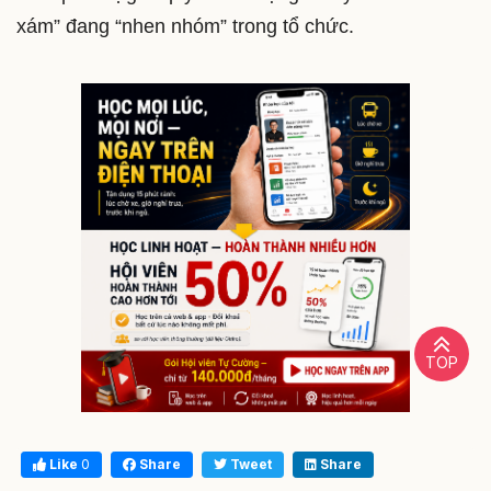
xám” đang “nhen nhóm” trong tổ chức.
TOP
Like
0
Share
Tweet
Share