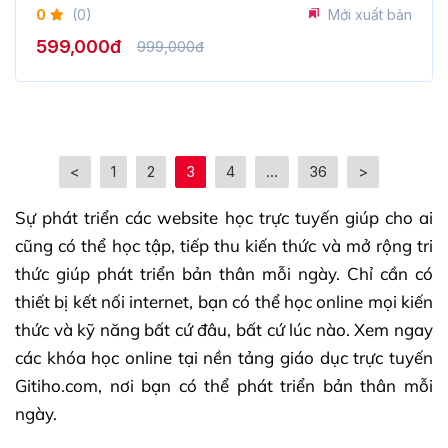
<
1
2
3
4
...
36
>
Sự phát triển các website học trực tuyến giúp cho ai
cũng có thể học tập, tiếp thu kiến thức và mở rộng tri
thức giúp phát triển bản thân mỗi ngày. Chỉ cần có
thiết bị kết nối internet, bạn có thể học online mọi kiến
thức và kỹ năng bất cứ đâu, bất cứ lúc nào. Xem ngay
các khóa học online tại nền tảng giáo dục trực tuyến
Gitiho.com, nơi bạn có thể phát triển bản thân mỗi
ngày.
Những con số biết nói về xu
hướng học online
Xem thêm
Học online là xu hướng đang phát triển mạnh mẽ
trong giáo dục và đào tạo trên toàn thế giới. Dưới đây