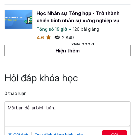
Học Nhân sự Tổng hợp - Trở thành
chiến binh nhân sự vững nghiệp vụ
Tổng số 19 giờ
126 bài giảng
4.6
2,849
799,000 đ
1,500,000 đ
Hiện thêm
Podcast: Thuật ngữ HR
Tổng số 3 giờ
8 bài giảng
Hỏi đáp khóa học
4.89
2,202
0 đ
0 thảo luận
49,000 đ
Xây dựng bảng lương bằng Google
Sheets cơ bản từ A-Z
Tổng số 2 giờ
4 bài giảng
Gửi ảnh
Quy định đăng bình luận
Gửi