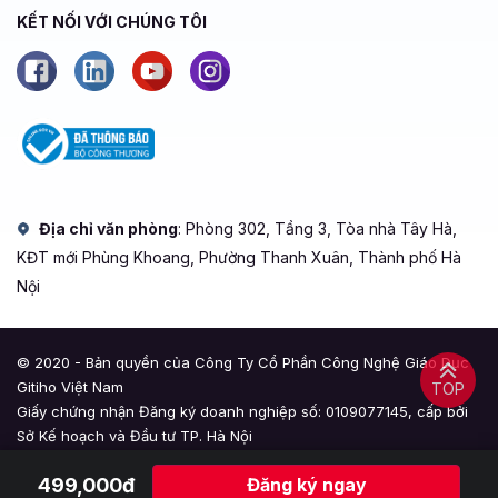
KẾT NỐI VỚI CHÚNG TÔI
Địa chỉ văn phòng
: Phòng 302, Tầng 3, Tòa nhà Tây Hà,
KĐT mới Phùng Khoang, Phường Thanh Xuân, Thành phố Hà
Nội
© 2020 - Bản quyền của Công Ty Cổ Phần Công Nghệ Giáo Dục
Gitiho Việt Nam
TOP
Giấy chứng nhận Đăng ký doanh nghiệp số: 0109077145, cấp bởi
Sở Kế hoạch và Đầu tư TP. Hà Nội
Giấy phép mạng xã hội số: 588, cấp bởi Bộ Thông tin và Truyền
499,000đ
Đăng ký ngay
thông