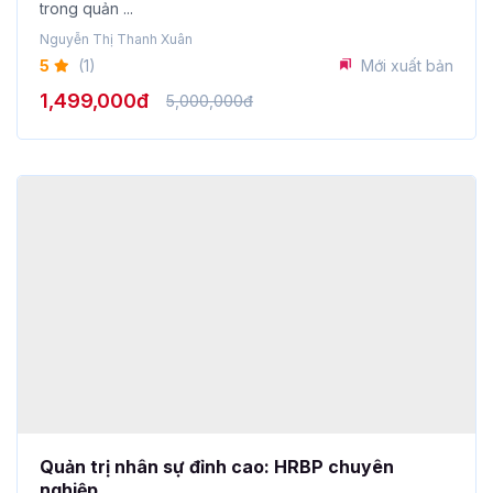
5
(1)
Mới xuất bản
1,499,000đ
5,000,000đ
Quản trị nhân sự đỉnh cao: HRBP chuyên
nghiệp
Khoá học sẽ giúp bạn trang bị những kỹ năng cần thiết