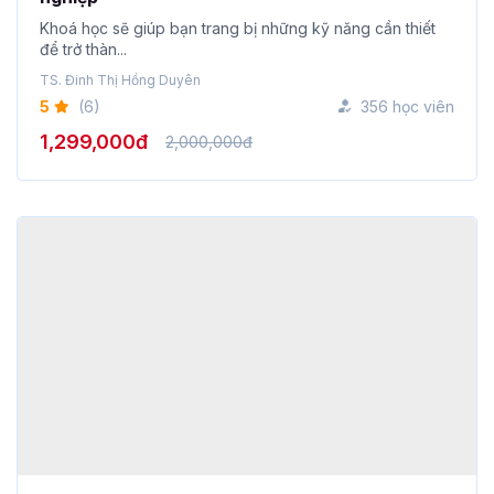
để trở thàn...
TS. Đinh Thị Hồng Duyên
5
(6)
356 học viên
1,299,000đ
2,000,000đ
Tuyệt đỉnh ứng dụng NotebookLM từ Zero to
Hero (tặng trọn bộ Ebook kèm khóa)