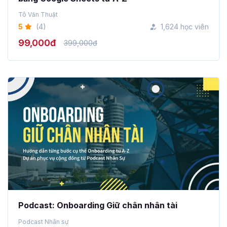
Tô Văn Thuật
5
(4)
1,624 học viên
99,000đ
399,000đ
Podcast: Onboarding Giữ chân nhân tài
Podcast Nhân sự