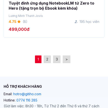
Lương Minh Thanh Jovis
4.75
(8)
195 học viên
499,000đ
1
2
3
>
HỖ TRỢ KHÁCH HÀNG
Email:
hotro@gitiho.com
Hotline:
0774 116 285
(Giờ làm việc: 8h30 - 18h, Từ Thứ 2 đến Thứ 6 và thứ 7 cách
tuần)
Những câu hỏi thường gặp