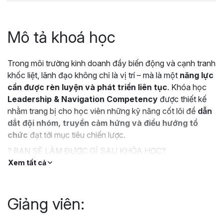
Mô tả khoá học
Trong môi trường kinh doanh đầy biến động và cạnh tranh
khốc liệt, lãnh đạo không chỉ là vị trí – mà là một
năng lực
cần được rèn luyện và phát triển liên tục
. Khóa học
Leadership & Navigation Competency
được thiết kế
nhằm trang bị cho học viên những kỹ năng cốt lõi để
dẫn
dắt đội nhóm, truyền cảm hứng và điều hướng tổ
chức
đạt tới mục tiêu chiến lược.
? BẠN SẼ LÀM ĐƯỢC GÌ SAU KHÓA HỌC?
Xem tất cả
Hiểu rõ vai trò của nhà lãnh đạo trong thời đại mới và xây
dựng
tầm nhìn chiến lược
.
Nâng cao khả năng
giao tiếp ảnh hưởng, gây dựng
Giảng viên:
niềm tin
và tạo động lực cho đội ngũ.
Rèn luyện tư duy lãnh đạo chủ động, biết
ứng biến và ra