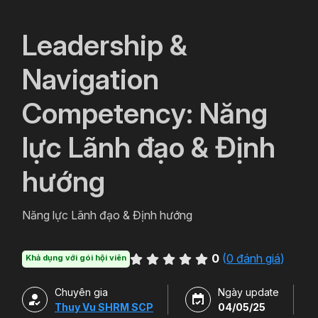
`
Leadership &
Navigation
Competency: Năng
lực Lãnh đạo & Định
hướng
Năng lực Lãnh đạo & Định hướng
0
(
0 đánh giá
)
Khả dụng với gói hội viên
Chuyên gia
Ngày update
Thuy Vu SHRM SCP
04/05/25