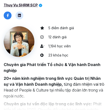
Thuy Vu SHRM SCP
quyết định
trong môi trường nhiều biến số.
Biết cách
dẫn dắt sự thay đổi
, định hướng văn hóa tổ
chức tích cực và kết nối đa thế hệ.
5 điểm đánh giá
12 đánh giá
1,194 học viên
23 khóa học
Chuyên gia Phát triển Tổ chức & Vận hành Doanh
nghiệp
20+ năm kinh nghiệm trong lĩnh vực Quản trị Nhân
sự và Vận hành Doanh nghiệp,
từng đảm nhiệm vai trò
Head of People & Culture tại nhiều tập đoàn lớn trong và
ngoài nước.
Chuyên gia tư vấn độc lập trong các lĩnh vực:
Phát
triển tổ chức (OD), Chuyển đổi văn hóa doanh nghiệp,