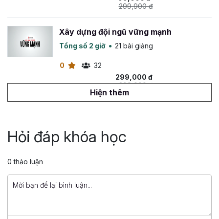
299,900 đ
Xây dựng đội ngũ vững mạnh
Tổng số 2 giờ
21 bài giảng
0
32
299,000 đ
299,000 đ
Hiện thêm
Quản trị nhân sự 3.0: Tạo động lực để
thúc đẩy hành vi nhân sự
Hỏi đáp khóa học
Tổng số 2 giờ
14 bài giảng
4.2
29
399,000 đ
0 thảo luận
799,000 đ
Management Thinking: Phát triển năng
lực quản trị nền tảng