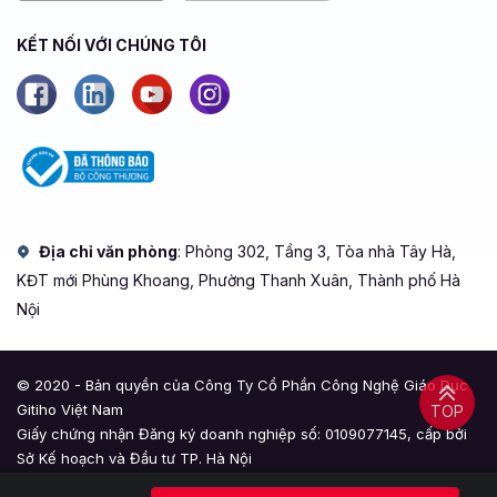
KẾT NỐI VỚI CHÚNG TÔI
Địa chỉ văn phòng
: Phòng 302, Tầng 3, Tòa nhà Tây Hà,
KĐT mới Phùng Khoang, Phường Thanh Xuân, Thành phố Hà
Nội
© 2020 - Bản quyền của Công Ty Cổ Phần Công Nghệ Giáo Dục
Gitiho Việt Nam
TOP
Giấy chứng nhận Đăng ký doanh nghiệp số: 0109077145, cấp bởi
Sở Kế hoạch và Đầu tư TP. Hà Nội
Giấy phép mạng xã hội số: 588, cấp bởi Bộ Thông tin và Truyền