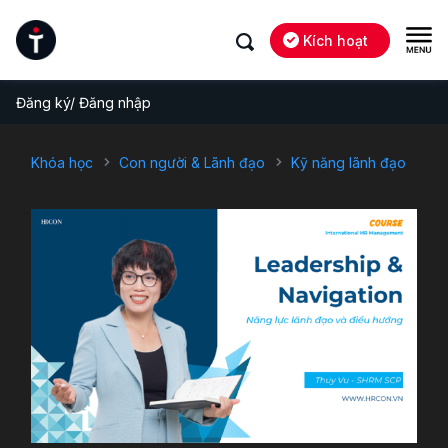
Kích hoạt
Đăng ký/ Đăng nhập
Khóa học
Con người & Lãnh đạo
Kỹ năng lãnh đạo