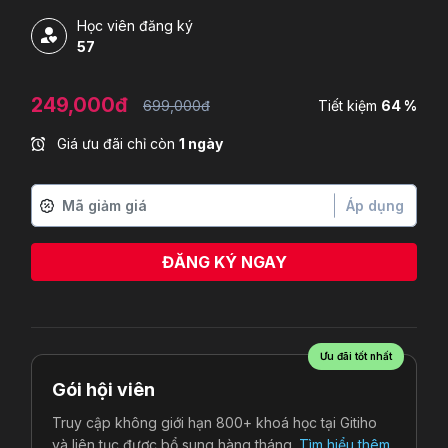
Học viên đăng ký
57
249,000đ
699,000đ
Tiết kiệm
64 %
Giá ưu đãi chỉ còn
1 ngày
Áp dụng
ĐĂNG KÝ NGAY
Ưu đãi tốt nhất
Gói hội viên
Truy cập không giới hạn 800+ khoá học tại Gitiho
và liên tục được bổ sung hàng tháng.
Tìm hiểu thêm