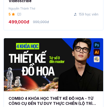
Videoscribe
Nguyễn Thành Thơ
5
(2)
159 học viên
499,000đ
999,000đ
COMBO 4 KHÓA HỌC THIẾT KẾ ĐỒ HỌA - TỪ
CÔNG CỤ ĐẾN TƯ DUY THỰC CHIẾN (LỘ TRÌNH