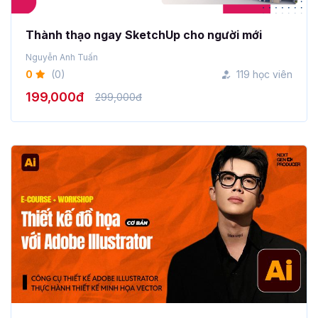
Thành thạo ngay SketchUp cho người mới
Nguyễn Anh Tuấn
0
(0)
119 học viên
199,000đ
299,000đ