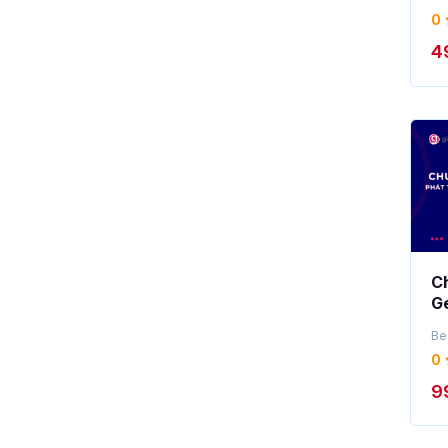
n
0
4
C
Ge
th
Be
ti
0
9