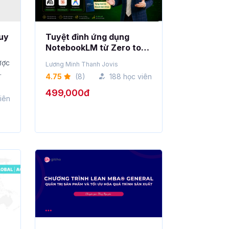
duy
Tuyệt đỉnh ứng dụng
NotebookLM từ Zero to
Hero (tặng trọn bộ Ebook
ược
Lương Minh Thanh Jovis
kèm khóa)
4.75
(8)
188 học viên
499,000đ
iên