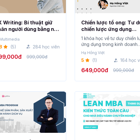
 Writing: Bí thuật giữ
Chiến lược tổ ong: Tư 
ân người dùng bằng nội
chiến lược ứng dụng
ng tương tác cùng
trong kinh doanh
1 khóa học về tư duy chiến l
Multimedia
ảng viên Khúc Cẩm
ứng dụng trong kinh doanh
8
(5)
284 học viên
uyên
được xây d�...
Hạ Hồng Việt
99,000đ
999,000đ
5
(1)
164 học v
649,000đ
999,000đ