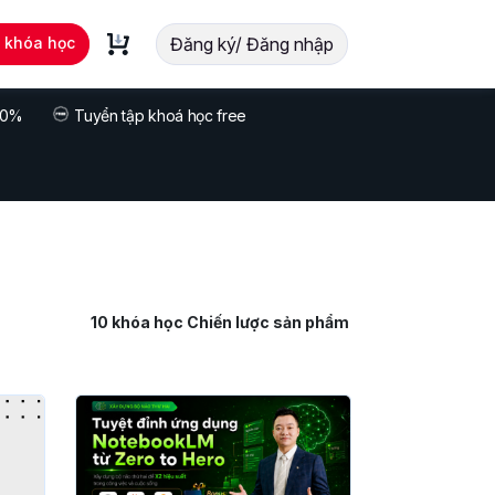
t khóa học
Đăng ký/ Đăng nhập
 70%
Tuyển tập khoá học free
10
khóa học Chiến lược sản phẩm