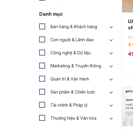
Danh mục
UX
Bán hàng & Khách hàng
ch
du
G-
Con người & Lãnh đạo
gi
4.
H
Công nghệ & Dữ liệu
4
Marketing & Truyền thông
Quản trị & Vận hành
Sản phẩm & Chiến lược
Tài chính & Pháp lý
Thương hiệu & Văn hóa