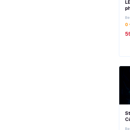
L
ph
th
Be
hi
0
5
S
Cô
qu
Be