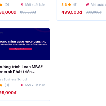
ghiệp
hiệu quả
(0)
Mới xuất bản
3.6
(5)
Mới xuất 
99,000đ
499,000đ
899,000đ
699,000đ
hương trình Lean MBA®
neral: Phát triển
ương hiệu và chiến lược
ss Business School
ếp thị đa chiều
(0)
Mới xuất bản
99,000đ