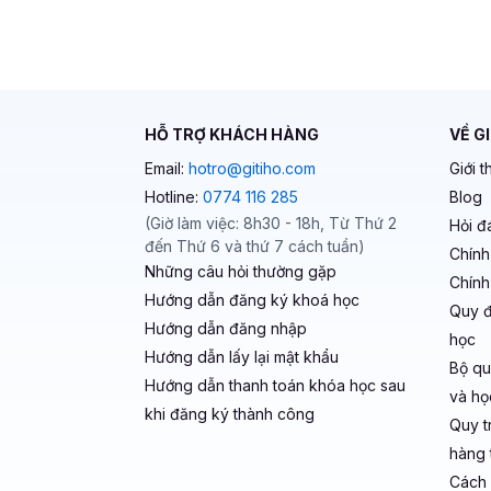
HỖ TRỢ KHÁCH HÀNG
VỀ G
Email:
hotro@gitiho.com
Giới t
Hotline:
0774 116 285
Blog
(Giờ làm việc: 8h30 - 18h, Từ Thứ 2
Hỏi đ
đến Thứ 6 và thứ 7 cách tuần)
Chính
Những câu hỏi thường gặp
Chính
Hướng dẫn đăng ký khoá học
Quy đ
Hướng dẫn đăng nhập
học
Hướng dẫn lấy lại mật khẩu
Bộ qu
Hướng dẫn thanh toán khóa học sau
và học
khi đăng ký thành công
Quy t
hàng t
Cách 