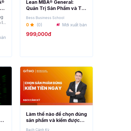
A®
Lean MBA® General:
ản
Quản Trị Sản Phẩm và Tối
Ưu Hóa Quá Trình Sản
ng
Bess Business School
Xuất
 lý
0
(0)
Mới xuất bản
999,000đ
bản
Làm thế nào để chọn đúng
át
sản phẩm và kiếm được
h
tiền ngay khi bắt đầu kinh
Bạch Cảnh Kỳ