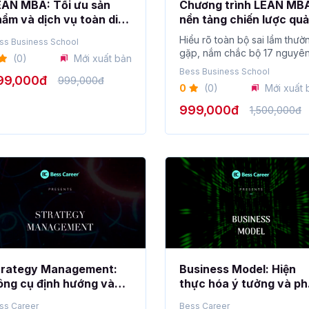
EAN MBA: Tối ưu sản
Chương trình LEAN MB
ẩm và dịch vụ toàn diện
nền tảng chiến lược qu
eo hệ thống quản trị
trị hiện đại
Hiểu rõ toàn bộ sai lầm thườ
ss Business School
ện đại
gặp, nắm chắc bộ 17 nguyên
(0)
Mới xuất bản
bất bi...
Bess Business School
99,000đ
999,000đ
0
(0)
Mới xuất 
999,000đ
1,500,000đ
trategy Management:
Business Model: Hiện
ng cụ định hướng và
thực hóa ý tưởng và ph
ản trị chiến lược doanh
triển mô hình kinh doan
ss Career
Bess Career