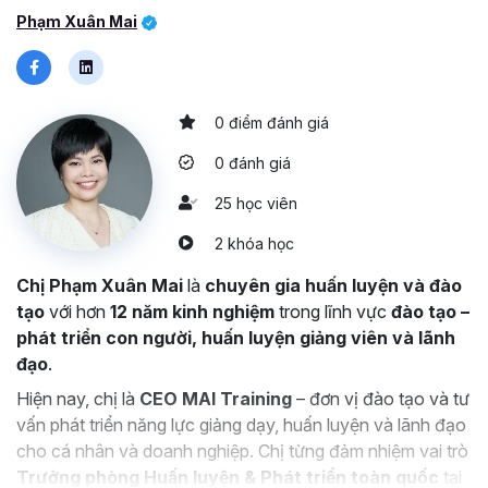
Phạm Xuân Mai
Khóa học tập trung vào
tính ứng dụng
, giúp người học
có thể áp dụng ngay vào các buổi họp, báo cáo, trình bày
kế hoạch, đề xuất ý tưởng hay làm việc với khách hàng và
lãnh đạo.
0 điểm đánh giá
0 đánh giá
25 học viên
2 khóa học
Chị Phạm Xuân Mai
là
chuyên gia huấn luyện và đào
tạo
với hơn
12 năm kinh nghiệm
trong lĩnh vực
đào tạo –
phát triển con người, huấn luyện giảng viên và lãnh
đạo
.
Hiện nay, chị là
CEO MAI Training
– đơn vị đào tạo và tư
vấn phát triển năng lực giảng dạy, huấn luyện và lãnh đạo
cho cá nhân và doanh nghiệp. Chị từng đảm nhiệm vai trò
Trưởng phòng Huấn luyện & Phát triển toàn quốc
tại