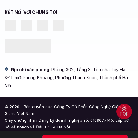
KẾT NỐI VỚI CHÚNG TÔI
Địa chỉ văn phòng
: Phòng 302, Tầng 3, Tòa nhà Tây Hà,
KĐT mới Phùng Khoang, Phường Thanh Xuân, Thành phố Hà
Nội
© 2020 - Bản quyền của Công Ty Cổ Phần Công Nghệ Giáo Dục
Gitiho Việt Nam
TOP
Giấy chứng nhận Đăng ký doanh nghiệp số: 0109077145, cấp bởi
Sở Kế hoạch và Đầu tư TP. Hà Nội
Giấy phép mạng xã hội số: 588, cấp bởi Bộ Thông tin và Truyền