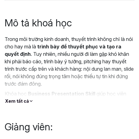
Mô tả khoá học
Trong môi trường kinh doanh, thuyết trình không chỉ là nói
cho hay mà là
trình bày để thuyết phục và tạo ra
quyết định
. Tuy nhiên, nhiều người đi làm gặp khó khăn
khi phải báo cáo, trình bày ý tưởng, pitching hay thuyết
trình trước cấp trên và khách hàng: nội dung lan man, slide
rối, nói không đúng trọng tâm hoặc thiếu tự tin khi đứng
trước đám đông.
Khóa học
Business Presentation Skill
giúp học viên
xây dựng bài thuyết trình kinh doanh
rõ ràng – logic –
Xem tất cả
thuyết phục
, phù hợp với các tình huống thực tế trong
công việc. Học viên sẽ được hướng dẫn cách xác định
thông điệp cốt lõi, cấu trúc nội dung mạch lạc, trình bày
Giảng viên:
dữ liệu hiệu quả, thiết kế slide hỗ trợ thông điệp và rèn
luyện phong thái trình bày chuyên nghiệp.