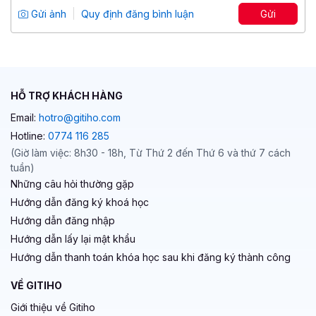
Tổng số 7 giờ
46 bài giảng
Gửi ảnh
Quy định đăng bình luận
Gửi
5
37
299,000 đ
2,000,000 đ
HỖ TRỢ KHÁCH HÀNG
Email:
hotro@gitiho.com
Hotline:
0774 116 285
(Giờ làm việc: 8h30 - 18h, Từ Thứ 2 đến Thứ 6 và thứ 7 cách
tuần)
Những câu hỏi thường gặp
Hướng dẫn đăng ký khoá học
Hướng dẫn đăng nhập
Hướng dẫn lấy lại mật khẩu
Hướng dẫn thanh toán khóa học sau khi đăng ký thành công
VỀ GITIHO
Giới thiệu về Gitiho