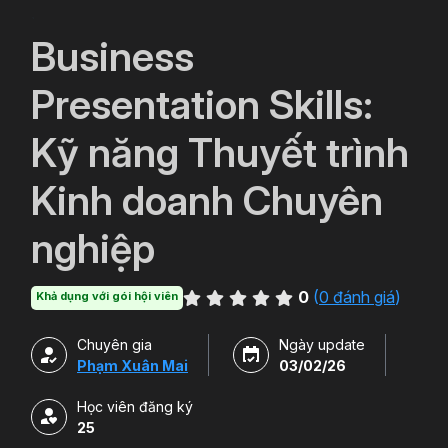
`
Business
Presentation Skills:
Kỹ năng Thuyết trình
Kinh doanh Chuyên
nghiệp
0
(
0 đánh giá
)
Khả dụng với gói hội viên
Chuyên gia
Ngày update
Phạm Xuân Mai
03/02/26
Học viên đăng ký
25