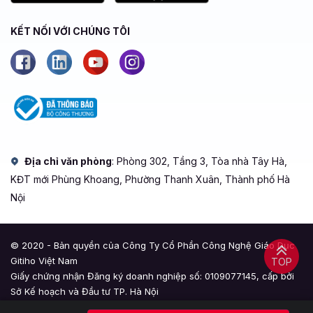
KẾT NỐI VỚI CHÚNG TÔI
Địa chỉ văn phòng
: Phòng 302, Tầng 3, Tòa nhà Tây Hà,
KĐT mới Phùng Khoang, Phường Thanh Xuân, Thành phố Hà
Nội
© 2020 - Bản quyền của Công Ty Cổ Phần Công Nghệ Giáo Dục
Gitiho Việt Nam
TOP
Giấy chứng nhận Đăng ký doanh nghiệp số: 0109077145, cấp bởi
Sở Kế hoạch và Đầu tư TP. Hà Nội
Giấy phép mạng xã hội số: 588, cấp bởi Bộ Thông tin và Truyền