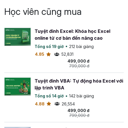
thư viện code mẫu VBA
Học viên cũng mua
Những đoạn code VBA được tổng hợp trong ebook này
giúp bạn tự động hóa công việc văn phòng hàng ngày để
Tuyệt đỉnh Excel: Khóa học Excel
tiết kiệm nhiều thời gian dành cho các công việc chuyên
online từ cơ bản đến nâng cao
môn. Nội dung chính của cuốn ebook
code VBA hay
Tổng số 19 giờ
212 bài giảng
cho Excel
này bao gồm:
4.85
52,831
Chương 1: Code liên quan tới Workbook
499,000 đ
799,000 đ
Mở Workbook
Lưu Workbook
Tuyệt đỉnh VBA: Tự động hóa Excel với
Tạo mới Workbook
lập trình VBA
Trích xuất dữ liệu ra Workbook mới
Lấy dữ liệu từ Workbook khác
Tổng số 14 giờ
142 bài giảng
4.88
26,554
Chương 2: Code liên quan tới Worksheet
499,000 đ
799,000 đ
Ẩn/Hiện Sheet
Thêm mới 1 Sheet