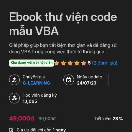
`
Ebook thư viện code
mẫu VBA
Giải pháp giúp bạn tiết kiệm thời gian và dễ dàng sử
dụng VBA trong công việc thực tế thông qua
các đoạn code mẫu đã được biên soạn sẵn. Thông
5
(
2 đánh giá
)
Khả dụng với gói hội viên
qua các đoạn code mẫu, bạn sẽ: Biết được cú pháp
hoàn chỉnh, cách trình bày code khoa học, dễ hiểu.
Chuyên gia
Ngày update
Chỉ cần chỉnh sửa 1 chút (theo hướng dẫn) là có
G-LEARNING
24/07/23
thể áp dụng ngay vào công việc một cách nhanh
chóng, dễ dàng. Có đủ các code mẫu cơ bản nhất,
Học viên đăng ký
thường gặp nhất trong công việc. Một giải pháp đơn
13,065
giản và rất dễ dàng để sử dụng với chi phí vô cùng
hợp lý.
49,000đ
69,000đ
Tiết kiệm
28 %
Giá ưu đãi chỉ còn
1 ngày