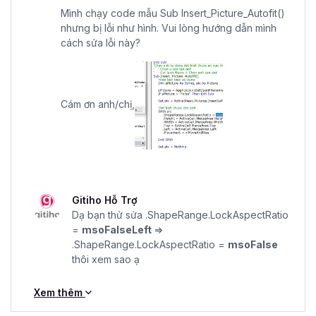
Mình chạy code mẫu Sub Insert_Picture_Autofit()
nhưng bị lỗi như hình. Vui lòng hướng dẫn mình
cách sửa lỗi này?
Cám ơn anh/chị,
Gitiho Hỗ Trợ
Dạ bạn thử sửa .ShapeRange.LockAspectRatio
=
msoFalseLeft
=>
.ShapeRange.LockAspectRatio =
msoFalse
thôi xem sao ạ
Xem thêm