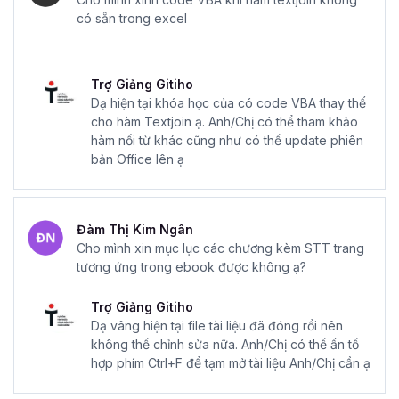
Mà hầu hết những công việc liên quan tới ứng dụng VBA
có sẵn trong excel
đều được thể hiện qua các đoạn code mẫu hoàn chỉnh,
giúp bạn dễ dàng hình dung được quy trình công việc và
ứng dụng ngay vào thực tế.
Trợ Giảng Gitiho
Dạ hiện tại khóa học của có code VBA thay thế
Chính vì thế Ebook này giúp bạn tổng hợp các đoạn code
cho hàm Textjoin ạ. Anh/Chị có thể tham khảo
VBA thường gặp nhất trong quá trình làm việc. Những
hàm nối từ khác cũng như có thể update phiên
đoạn code tuy không phải hoàn toàn do tác giả sáng tạo
bản Office lên ạ
ra, mà sưu tầm từ nhiều nguồn, nhưng đã được diễn đạt lại
một cách dễ hiểu và dễ sử dụng hơn. Việc này giúp bạn
tiết kiệm được nhiều thời gian tìm kiếm, đọc hiểu, chạy thử
Đàm Thị Kim Ngân
mà có thể yên tâm sử dụng.
Cho mình xin mục lục các chương kèm STT trang
Hãy nhấn vào đăng ký ngay để tải
Ebook thư viện code
tương ứng trong ebook được không ạ?
VBA hay cho Excel
về ngay nhé!
Trợ Giảng Gitiho
Dạ vâng hiện tại file tài liệu đã đóng rồi nên
không thể chỉnh sửa nữa. Anh/Chị có thể ấn tổ
hợp phím Ctrl+F để tạm mở tài liệu Anh/Chị cần ạ