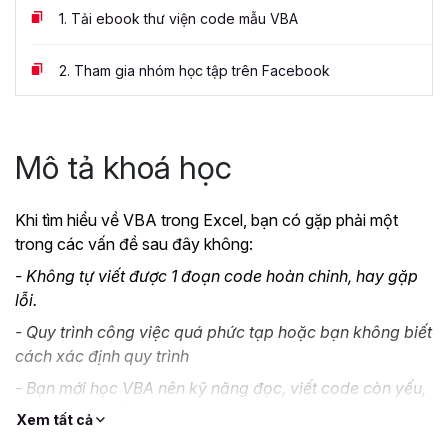
1.
Tải ebook thư viện code mẫu VBA
2.
Tham gia nhóm học tập trên Facebook
Mô tả khoá học
Khi tìm hiểu về VBA trong Excel, bạn có gặp phải một
trong các vấn đề sau đây không:
- Không tự viết được 1 đoạn code hoàn chỉnh, hay gặp
lỗi.
- Quy trình công việc quá phức tạp hoặc bạn không biết
cách xác định quy trình
- Bạn mới học VBA nên kỹ năng đọc, viết code còn yếu,
nhưng đang cần sử dụng ngay vào công việc.
Xem tất cả
- Bạn thiếu tài liệu để thực hành việc đọc, hiểu các đoạn