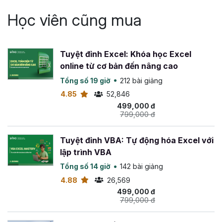
thư viện code mẫu VBA
Học viên cũng mua
Những đoạn code VBA được tổng hợp trong ebook này
giúp bạn tự động hóa công việc văn phòng hàng ngày để
Tuyệt đỉnh Excel: Khóa học Excel
tiết kiệm nhiều thời gian dành cho các công việc chuyên
online từ cơ bản đến nâng cao
môn. Nội dung chính của cuốn ebook
code VBA hay
Tổng số 19 giờ
212 bài giảng
cho Excel
này bao gồm:
4.85
52,846
Chương 1: Code liên quan tới Workbook
499,000 đ
799,000 đ
Mở Workbook
Lưu Workbook
Tuyệt đỉnh VBA: Tự động hóa Excel với
Tạo mới Workbook
lập trình VBA
Trích xuất dữ liệu ra Workbook mới
Lấy dữ liệu từ Workbook khác
Tổng số 14 giờ
142 bài giảng
4.88
26,569
Chương 2: Code liên quan tới Worksheet
499,000 đ
799,000 đ
Ẩn/Hiện Sheet
Thêm mới 1 Sheet