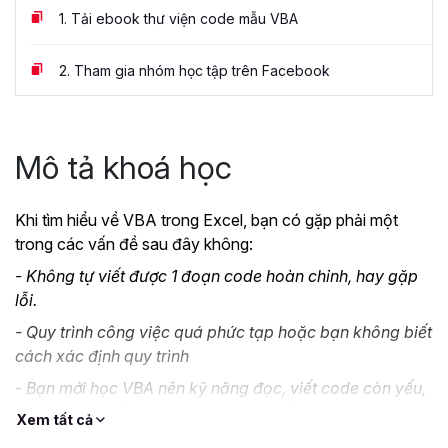
1.
Tải ebook thư viện code mẫu VBA
2.
Tham gia nhóm học tập trên Facebook
Mô tả khoá học
Khi tìm hiểu về VBA trong Excel, bạn có gặp phải một
trong các vấn đề sau đây không:
- Không tự viết được 1 đoạn code hoàn chỉnh, hay gặp
lỗi.
- Quy trình công việc quá phức tạp hoặc bạn không biết
cách xác định quy trình
- Bạn mới học VBA nên kỹ năng đọc, viết code còn yếu,
nhưng đang cần sử dụng ngay vào công việc.
Xem tất cả
- Bạn thiếu tài liệu để thực hành việc đọc, hiểu các đoạn