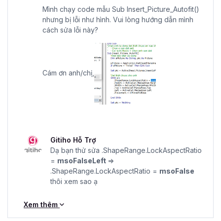
Mình chạy code mẫu Sub Insert_Picture_Autofit()
nhưng bị lỗi như hình. Vui lòng hướng dẫn mình
cách sửa lỗi này?
Cám ơn anh/chị,
Gitiho Hỗ Trợ
Dạ bạn thử sửa .ShapeRange.LockAspectRatio
=
msoFalseLeft
=>
.ShapeRange.LockAspectRatio =
msoFalse
thôi xem sao ạ
Xem thêm