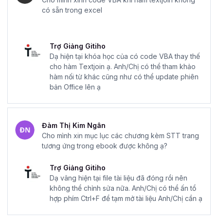
Mà hầu hết những công việc liên quan tới ứng dụng VBA
có sẵn trong excel
đều được thể hiện qua các đoạn code mẫu hoàn chỉnh,
giúp bạn dễ dàng hình dung được quy trình công việc và
ứng dụng ngay vào thực tế.
Trợ Giảng Gitiho
Dạ hiện tại khóa học của có code VBA thay thế
Chính vì thế Ebook này giúp bạn tổng hợp các đoạn code
cho hàm Textjoin ạ. Anh/Chị có thể tham khảo
VBA thường gặp nhất trong quá trình làm việc. Những
hàm nối từ khác cũng như có thể update phiên
đoạn code tuy không phải hoàn toàn do tác giả sáng tạo
bản Office lên ạ
ra, mà sưu tầm từ nhiều nguồn, nhưng đã được diễn đạt lại
một cách dễ hiểu và dễ sử dụng hơn. Việc này giúp bạn
tiết kiệm được nhiều thời gian tìm kiếm, đọc hiểu, chạy thử
Đàm Thị Kim Ngân
mà có thể yên tâm sử dụng.
Cho mình xin mục lục các chương kèm STT trang
Hãy nhấn vào đăng ký ngay để tải
Ebook thư viện code
tương ứng trong ebook được không ạ?
VBA hay cho Excel
về ngay nhé!
Trợ Giảng Gitiho
Dạ vâng hiện tại file tài liệu đã đóng rồi nên
không thể chỉnh sửa nữa. Anh/Chị có thể ấn tổ
hợp phím Ctrl+F để tạm mở tài liệu Anh/Chị cần ạ