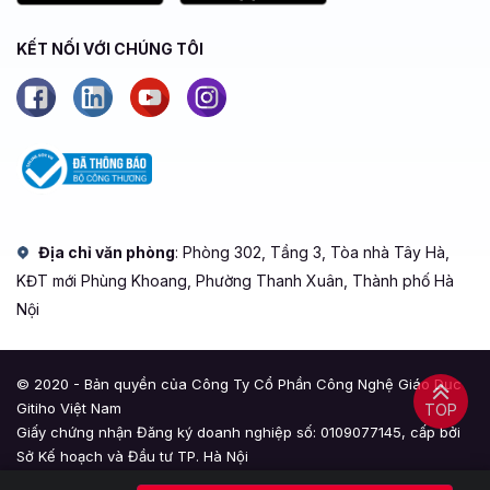
KẾT NỐI VỚI CHÚNG TÔI
Địa chỉ văn phòng
: Phòng 302, Tầng 3, Tòa nhà Tây Hà,
KĐT mới Phùng Khoang, Phường Thanh Xuân, Thành phố Hà
Nội
© 2020 - Bản quyền của Công Ty Cổ Phần Công Nghệ Giáo Dục
Gitiho Việt Nam
TOP
Giấy chứng nhận Đăng ký doanh nghiệp số: 0109077145, cấp bởi
Sở Kế hoạch và Đầu tư TP. Hà Nội
Giấy phép mạng xã hội số: 588, cấp bởi Bộ Thông tin và Truyền