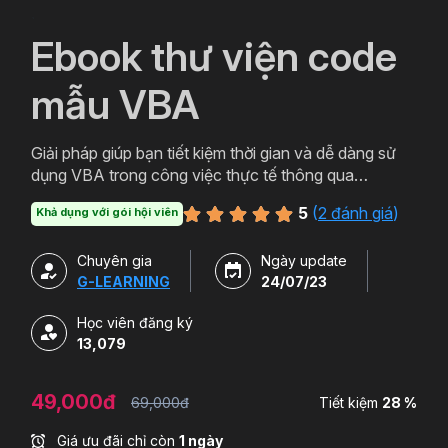
`
Ebook thư viện code
mẫu VBA
Giải pháp giúp bạn tiết kiệm thời gian và dễ dàng sử
dụng VBA trong công việc thực tế thông qua
các đoạn code mẫu đã được biên soạn sẵn. Thông
5
(
2 đánh giá
)
Khả dụng với gói hội viên
qua các đoạn code mẫu, bạn sẽ: Biết được cú pháp
hoàn chỉnh, cách trình bày code khoa học, dễ hiểu.
Chuyên gia
Ngày update
Chỉ cần chỉnh sửa 1 chút (theo hướng dẫn) là có
G-LEARNING
24/07/23
thể áp dụng ngay vào công việc một cách nhanh
chóng, dễ dàng. Có đủ các code mẫu cơ bản nhất,
Học viên đăng ký
thường gặp nhất trong công việc. Một giải pháp đơn
13,079
giản và rất dễ dàng để sử dụng với chi phí vô cùng
hợp lý.
49,000đ
69,000đ
Tiết kiệm
28 %
Giá ưu đãi chỉ còn
1 ngày