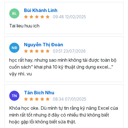
Excel chỉ là nơi để nhập các số liệu và tính các phép toán
Bùi Khánh Linh
cơ bản như cộng, trừ, nhân, chia?
09:48 12/02/2025
Vậy thì bạn chưa biết hết được công dụng toàn năng
Tai lieu huu ich
của Excel rồi!
Ngoài chức năng nhập liệu và tính toán cơ bản, Excel còn
Nguyễn Thị Đoàn
cho phép chúng ta chỉnh sửa và quản lý dữ liệu, xây dựng
03:51 23/07/2026
báo cáo, vẽ biểu đồ, phân tích dữ liệu, thậm chí bạn có
thể
viết code VBA Excel
để tự động hóa công việc hàng
học rất hay. nhưng sao mình không tải được toàn bộ
ngày trên Excel của mình đấy.
cuốn sách" khai phá 10 kỹ thuật ứng dụng excel..."
vậy nhỉ. vu
Vậy nên, nếu bạn còn giữ những suy nghĩ này thì hãy gạt
bỏ nó để chúng ta cùng khám phá những điều thú vị
không ngờ về Excel trong cuốn giáo trình Excel này nhé!
Tân Bích Nhu
Bạn sẽ học được gì qua cuốn
08:34 07/01/2025
Ebook Excel này?
Khóa học oke. Dù mình tự tin rằng kỹ năng Excel của
mình rất tốt nhưng ở đây có nhiều thứ không biết
hoặc gặp lỗi không biết sửa thật.
Tài liệu học Excel này do trực tiếp giảng viên của Gitiho