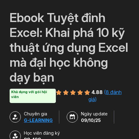
`
Ebook Tuyệt đỉnh
Excel: Khai phá 10 kỹ
thuật ứng dụng Excel
mà đại học không
dạy bạn
4.88
(
8 đánh
Khả dụng với gói hội
viên
giá
)
Chuyên gia
Ngày update
G-LEARNING
09/10/25
Học viên đăng ký