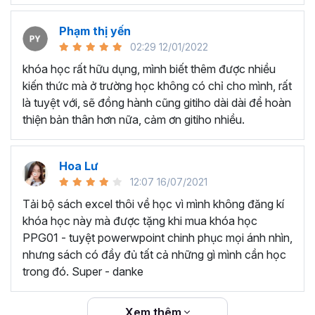
có nhiều kinh nghiệm trong lĩnh vực đào tạo & phát triển
kỹ năng ứng dụng tin học văn phòng biên soạn.
Phạm thị yến
Cuốn sách được cô đọng và đúc kết những kiến thức
02:29 12/01/2022
quan trọng nhất về Excel mà học viên thường thắc mắc
khóa học rất hữu dụng, mình biết thêm được nhiều
trong nhiều năm đi dạy.
Nội dung chính của cuốn
kiến thức mà ở trường học không có chỉ cho mình, rất
Ebook Microsoft Excel
này bao gồm:
là tuyệt với, sẽ đồng hành cũng gitiho dài dài để hoàn
Chương 1
: Nhập dữ liệu trên Excel
thiện bản thân hơn nữa, cảm ơn gitiho nhiều.
Chương 2
: Định dạng dữ liệu trong Excel
Chương 3
: Tầm quan trọng của cấu trúc dữ liệu trong
Hoa Lư
Excel
12:07 16/07/2021
Chương 4
: Những chú ý khi dùng bộ lọc (Filter) trong
Tải bộ sách excel thôi về học vì mình không đăng kí
Excel
khóa học này mà được tặng khi mua khóa học
PPG01 - tuyệt powerwpoint chinh phục mọi ánh nhìn,
Chương 5
: Cách viết công thức hàm từ cơ bản đến nâng
nhưng sách có đầy đủ tất cả những gì mình cần học
cao trong Excel
trong đó. Super - danke
Chương 6
: Kỹ thuật làm sạch bảng dữ liệu
Chương 7
: Xây dựng báo cáo tổng hợp bằng Excel
Xem thêm