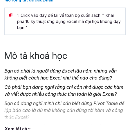
1.
Click vào đây để tải về toàn bộ cuốn sách '' Khai
phá 10 kỹ thuật ứng dụng Excel mà đại học không dạy
bạn''
Mô tả khoá học
Bạn có phải là người dùng Excel lâu năm nhưng vẫn
không biết cách học Excel như thế nào cho đúng?
Có phải bạn đang nghĩ rằng chỉ cần nhớ được các hàm
và viết được nhiều công thức tính toán là giỏi Excel?
Bạn có đang nghĩ mình chỉ cần biết dùng Pivot Table để
lập báo cáo là đủ mà không cần dùng tới hàm và công
thức Excel?
Có phải bạn đã cố ghi nhớ thật nhiều phím tắt trong
Xem tất cả