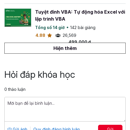
Tuyệt đỉnh VBA: Tự động hóa Excel với
lập trình VBA
Tổng số 14 giờ
142 bài giảng
4.88
26,569
499,000 đ
799,000 đ
Hiện thêm
Tuyệt đỉnh PowerPoint: Chinh phục
mọi ánh nhìn trong 9 bước
Hỏi đáp khóa học
Tổng số 12 giờ
91 bài giảng
4.86
25,046
0 thảo luận
499,000 đ
799,000 đ
Ebook thư viện code mẫu VBA
Tổng số 2+ giờ
2 bài giảng
Gửi ảnh
Quy định đăng bình luận
Gửi