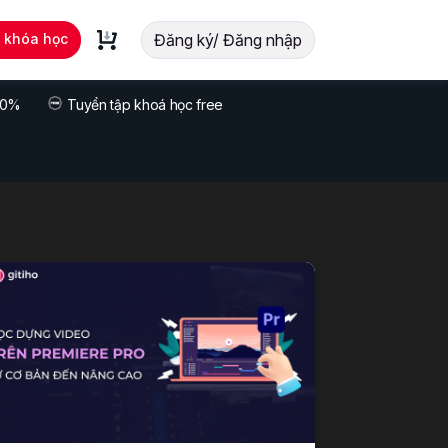
t khóa học
Đăng ký/ Đăng nhập
 70%
Tuyển tập khoá học free