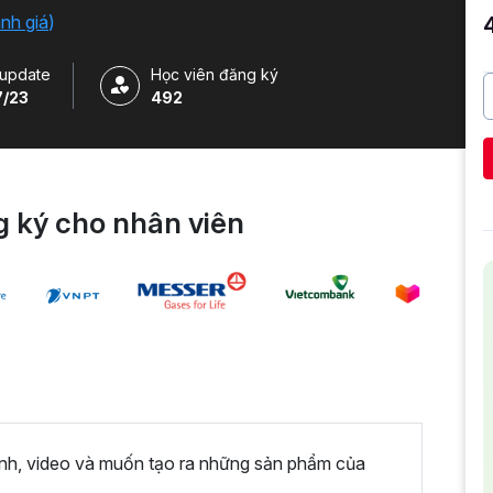
ánh giá
)
update
Học viên đăng ký
7/23
492
 ký cho nhân viên
ảnh, video và muốn tạo ra những sản phẩm của