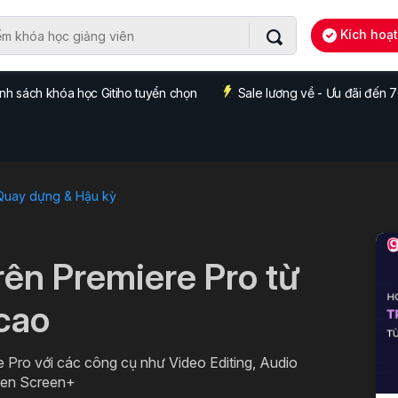
Kích hoạ
nh sách khóa học Gitiho tuyển chọn
Sale lương về - Ưu đãi đến
 Quay dựng & Hậu kỳ
rên Premiere Pro từ
cao
Pro với các công cụ như Video Editing, Audio
reen Screen+