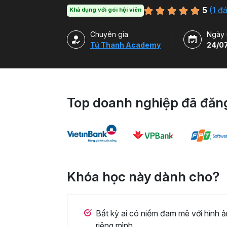
5
(
1 đ
Khả dụng với gói hội viên
Chuyên gia
Ngày 
Tú Thanh Academy
24/0
Top doanh nghiệp đã đăng
Khóa học này dành cho?
Bất kỳ ai có niềm đam mê với hình 
riêng mình