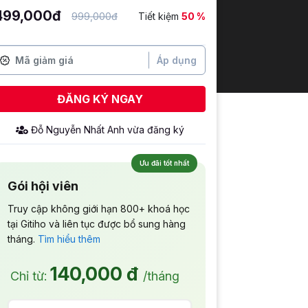
499,000đ
999,000đ
Tiết kiệm
50 %
Áp dụng
ĐĂNG KÝ NGAY
Đỗ Nguyễn Nhất Anh
vừa đăng ký
Ưu đãi tốt nhất
Gói hội viên
Truy cập không giới hạn 800+ khoá học
tại Gitiho và liên tục được bổ sung hàng
tháng.
Tìm hiểu thêm
140,000 đ
Chỉ từ:
/tháng