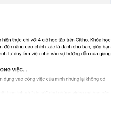
 hiện thực chỉ với 4 giờ học tập trên Gitiho. Khóa học
n đến nâng cao chính xác là dành cho bạn, giúp bạn
ành tư duy làm việc nhờ vào sự hướng dẫn của giảng
RONG VIỆC…
 dụng vào công việc của mình nhưng lại không có
ật lung linh và “xịn sò” như những video mà bạn gặp
 không biết làm thế nào?
à bạn muốn tự quay, tự edit video của mình sao cho
biết quay dựng đơn giản?
 và kỹ năng về dựng video nhưng yêu cầu trong công
ứng được và gây ra hiệu suất công việc thấp.