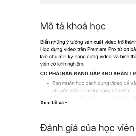
Mô tả khoá học
Biến những ý tưởng sản xuất video trở thành
Học dựng video trên Premiere Pro từ cơ bả
làm chủ mọi kỹ năng dựng video và hình th
viên có kinh nghiệm.
CÓ PHẢI BẠN ĐANG GẶP KHÓ KHĂN T
Bạn muốn học cách dựng video để vận
chuyên môn hoặc kỹ năng còn kém.
Bạn luôn muốn video của mình trông th
Xem tất cả
trên các mạng xã hội nhưng loay hoay
Bạn là tiktoker, blogger, youtuber… v
thật chuyên nghiệp nhưng bạn lại chỉ 
Đánh giá của học viên
Bạn là người chưa có nhiều kiến thức
việc lại quá cao khiến bạn không đáp 