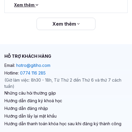
Sau khi học xong, bạn sẽ nhận được Giấy chứng nhận
Xem thêm
hoàn thành khóa học vô cùng uy tín từ Gitiho. Đây chắc
chắn sẽ làm đa dạng các kỹ năng trong CV của bạn và
tăng cơ hội trúng tuyển cũng như ghi điểm với nhà tuyển
Xem thêm
dụng.
Nhanh tay
đăng ký Khóa học Học làm kỹ xảo video
với After Effects
cho người mới bắt đầu để
trở thành
chuyên gia
trong lĩnh vực này và tạo được dấu ấn của
HỖ TRỢ KHÁCH HÀNG
riêng bạn!
Email:
hotro@gitiho.com
Hotline:
0774 116 285
(Giờ làm việc: 8h30 - 18h, Từ Thứ 2 đến Thứ 6 và thứ 7 cách
tuần)
Những câu hỏi thường gặp
Hướng dẫn đăng ký khoá học
Hướng dẫn đăng nhập
Hướng dẫn lấy lại mật khẩu
Hướng dẫn thanh toán khóa học sau khi đăng ký thành công