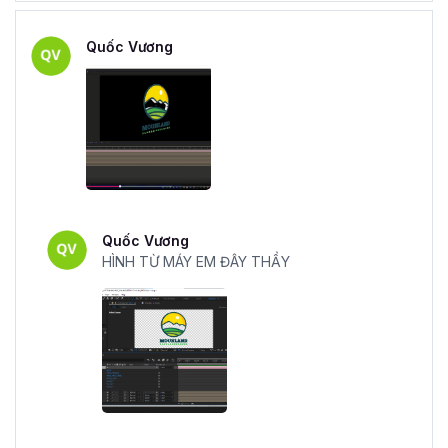
xảo video cực kỳ thu hút và ấn tượng. Hơn nữa, cách dạy
của thầy cũng rất dễ hiểu và tận tình, bất kỳ ai cũng sẽ
Quốc Vương
thực hiện được.
Khóa học có những ví dụ và bài tập thực hành để tôi
có thể vừa học vừa thực hành không?
Để người học củng cố kiến thức, ở mỗi chương của bài
học sẽ có bài tập thực hành giúp bạn vận dụng các kỹ
năng vừa học được để luyện tập, tăng khả năng ghi nhớ.
Ngoài ra ở cuối bài còn có 5 bài tập để học viên thực
hành là tạo video giới thiệu dự án bất động sản, tạo hiệu
Quốc Vương
HÌNH TỪ MÁY EM ĐÂY THẦY
ứng sóng nhạc…
Tôi có thể đặt câu hỏi với giảng viên trong quá trình
học không?
Có, trong quá trình học hoặc khi thực hành nếu có bất kỳ
thắc mắc nào bạn có thể để lại câu hỏi ngay phía dưới
video để các chuyên gia và giảng viên của Gitiho giải đáp
kịp thời trong thời gian sớm nhất.