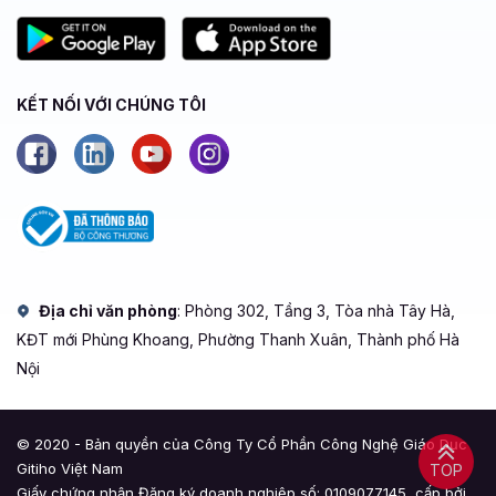
KẾT NỐI VỚI CHÚNG TÔI
Địa chỉ văn phòng
: Phòng 302, Tầng 3, Tòa nhà Tây Hà,
KĐT mới Phùng Khoang, Phường Thanh Xuân, Thành phố Hà
Nội
© 2020 - Bản quyền của Công Ty Cổ Phần Công Nghệ Giáo Dục
Gitiho Việt Nam
TOP
Giấy chứng nhận Đăng ký doanh nghiệp số: 0109077145, cấp bởi