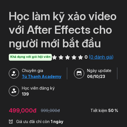
`
Học làm kỹ xảo video
với After Effects cho
người mới bắt đầu
0
(
0 đánh giá
)
Khả dụng với gói hội viên
Chuyên gia
Ngày update
Tú Thanh Academy
06/10/23
Học viên đăng ký
139
499,000đ
999,000đ
Tiết kiệm
50 %
Giá ưu đãi chỉ còn
1 ngày