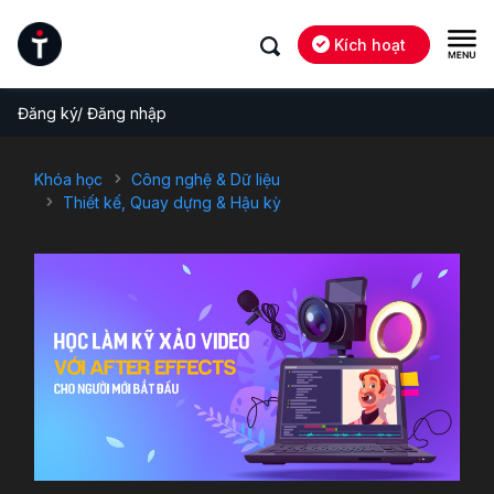
Kích hoạt
Đăng ký/ Đăng nhập
Khóa học
Công nghệ & Dữ liệu
Thiết kế, Quay dựng & Hậu kỳ