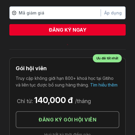
Áp dụng
ĐĂNG KÝ NGAY
Ưu đãi tốt nhất
Gói hội viên
Truy cập không giới hạn 800+ khoá học tại Gitiho
và liên tục được bổ sung hàng tháng.
Tìm hiểu thêm
140,000 đ
Chỉ từ:
/tháng
ĐĂNG KÝ GÓI HỘI VIÊN
Huỷ bất kỳ thời điểm nào