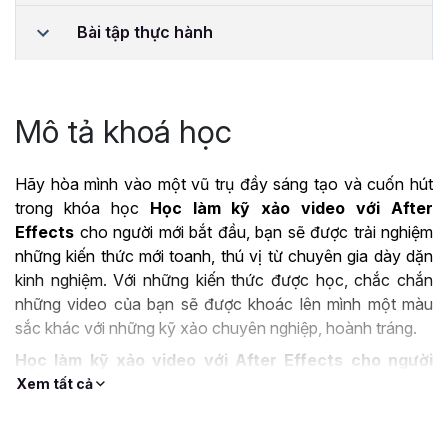
Bài tập thực hành
Mô tả khoá học
Hãy hòa mình vào một vũ trụ đầy sáng tạo và cuốn hút
trong khóa học
Học làm kỹ xảo video với After
Effects
cho người mới bắt đầu, bạn sẽ được trải nghiệm
những kiến thức mới toanh, thú vị từ chuyên gia dày dặn
kinh nghiệm. Với những kiến thức được học, chắc chắn
những video của bạn sẽ được khoác lên mình một màu
sắc khác với những kỹ xảo chuyên nghiệp, hoành tráng.
Học làm kỹ xảo video với After Effects cho người
mới bắt đầu - MỞ RA CÁNH CỬA SÁNG TẠO
Xem tất cả
Với những ai đang lúng túng khi dựng video và có niềm
đam mê mãnh liệt muốn tạo ra những video mang dấu ấn