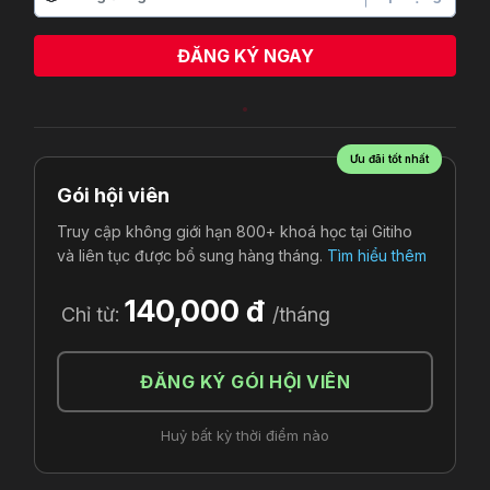
ĐĂNG KÝ NGAY
Khưu Minh Trường
vừa đăng ký
Ưu đãi tốt nhất
Gói hội viên
Truy cập không giới hạn 800+ khoá học tại Gitiho
và liên tục được bổ sung hàng tháng.
Tìm hiểu thêm
140,000 đ
Chỉ từ:
/tháng
ĐĂNG KÝ GÓI HỘI VIÊN
Huỷ bất kỳ thời điểm nào