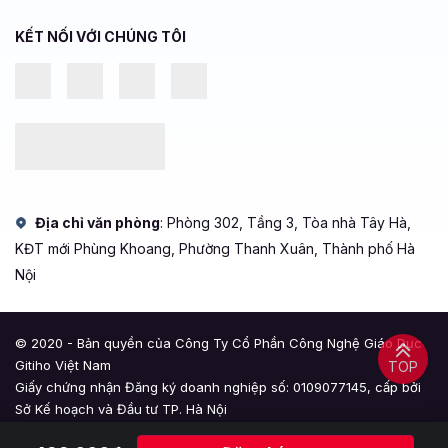
KẾT NỐI VỚI CHÚNG TÔI
Địa chỉ văn phòng
: Phòng 302, Tầng 3, Tòa nhà Tây Hà,
KĐT mới Phùng Khoang, Phường Thanh Xuân, Thành phố Hà
Nội
© 2020 - Bản quyền của Công Ty Cổ Phần Công Nghệ Giáo Dục
Gitiho Việt Nam
TOP
Giấy chứng nhận Đăng ký doanh nghiệp số: 0109077145, cấp bởi
Sở Kế hoạch và Đầu tư TP. Hà Nội
Giấy phép mạng xã hội số: 588, cấp bởi Bộ Thông tin và Truyền