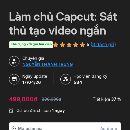
`
Làm chủ Capcut: Sát
thủ tạo video ngắn
5
(
3 đánh giá
)
Khả dụng với gói hội viên
Chuyên gia
NGUYỄN THÀNH TRUNG
Ngày update
Học viên đăng ký
17/04/26
584
499,000đ
800,000đ
Tiết kiệm
37 %
Giá ưu đãi chỉ còn
1 ngày
Áp dụng