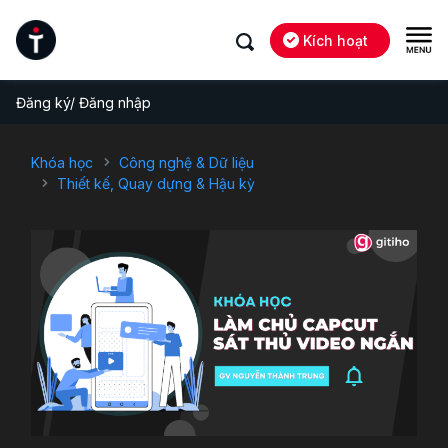
Kích hoạt
Đăng ký/ Đăng nhập
Khóa học
Công nghệ & Dữ liệu
Thiết kế, Quay dựng & Hậu kỳ