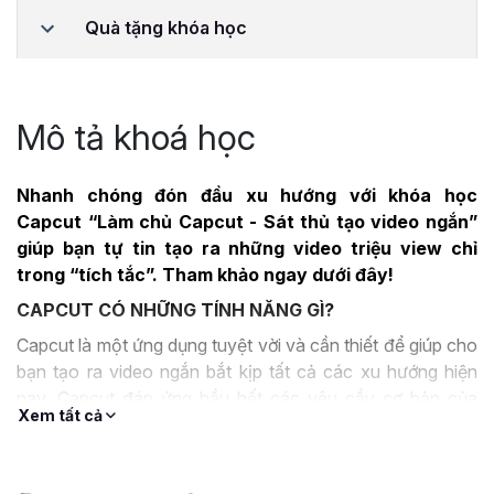
Quà tặng khóa học
Mô tả khoá học
Nhanh chóng đón đầu xu hướng với khóa học
Capcut “Làm chủ Capcut - Sát thủ tạo video ngắn”
giúp bạn tự tin tạo ra những video triệu view chỉ
trong “tích tắc”. Tham khảo ngay dưới đây!
CAPCUT CÓ NHỮNG TÍNH NĂNG GÌ?
Capcut là một ứng dụng tuyệt vời và cần thiết để giúp cho
bạn tạo ra video ngắn bắt kịp tất cả các xu hướng hiện
nay. Capcut đáp ứng hầu hết các yêu cầu cơ bản của
Xem tất cả
những người biên tập video.
Tính ứng dụng của Capcut rất cao khi ứng dụng này có
thể giúp bạn biên tập các video chất lượng full HD một