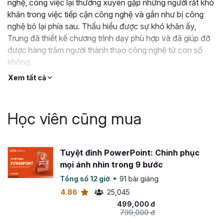
nghệ, công việc lại thường xuyên gặp những người rất khó
quay, chụp và biên tập, chỉnh sửa video, hình ảnh
khăn trong việc tiếp cận công nghệ và gần như bị công
CHUYÊN NGHIỆP.
nghệ bỏ lại phía sau. Thấu hiểu được sự khó khăn ấy,
LÀM CHỦ ứng dụng capcut
bằng cách thành thục
Trung đã thiết kế chương trình dạy phù hợp và đã giúp đỡ
các tính năng như chèn âm thanh, ghi âm; thao tác
được hàng trăm người thành thạo công nghệ từ con số
với font chữ; chuyển cảnh; chèn các đối tượng; xóa
không.
phông nền; kỹ thuật làm mờ phông nền; kỹ thuật tua
ngược video… cùng nhiều các tính năng đặc biệt
Xem tất cả
khác.
THÀNH THẠO dựng video bằng các tính năng
nâng cao
như dựng video karaoke, hiệu ứng nhảy
Học viên cũng mua
cuốn hút, chỉnh màu bầu trời, ghép video phông
xanh…
Tuyệt đỉnh PowerPoint: Chinh phục
BẠN ĐƯỢC GÌ SAU KHI HOÀN THÀNH KHÓA HỌC
mọi ánh nhìn trong 9 bước
CAPCUT?
Tổng số 12 giờ
91 bài giảng
Khóa học mang lại cho bạn những lợi ích như:
4.86
25,045
Sử dụng hiệu quả các công cụ biên tập của Capcut.
499,000 đ
Tự tin biên tập video và thỏa sức sáng tạo chỉ với
799,000 đ