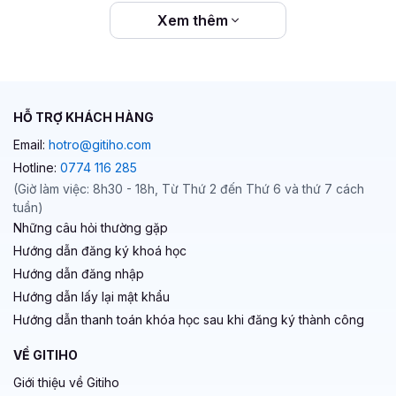
Tự tin làm chủ Capcut với khóa học Làm chủ Capcut
Xem thêm
- Sát thủ tạo video ngắn bằng cách đăng ký ngay
hôm nay bạn nhé!
HỖ TRỢ KHÁCH HÀNG
Email:
hotro@gitiho.com
Hotline:
0774 116 285
(Giờ làm việc: 8h30 - 18h, Từ Thứ 2 đến Thứ 6 và thứ 7 cách
tuần)
Những câu hỏi thường gặp
Hướng dẫn đăng ký khoá học
Hướng dẫn đăng nhập
Hướng dẫn lấy lại mật khẩu
Hướng dẫn thanh toán khóa học sau khi đăng ký thành công
VỀ GITIHO
Giới thiệu về Gitiho