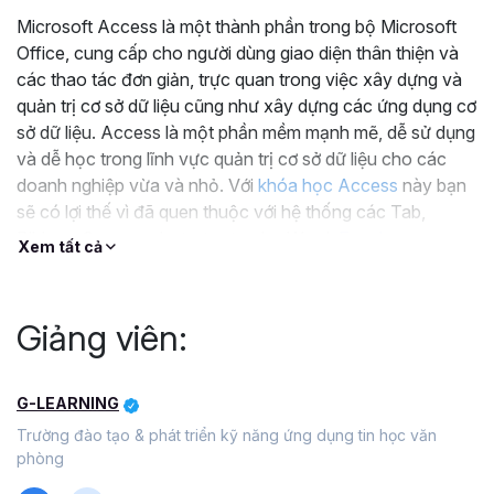
Microsoft Access là một thành phần trong bộ Microsoft
Office, cung cấp cho người dùng giao diện thân thiện và
các thao tác đơn giản, trực quan trong việc xây dựng và
quản trị cơ sở dữ liệu cũng như xây dựng các ứng dụng cơ
sở dữ liệu. Access là một phần mềm mạnh mẽ, dễ sử dụng
và dễ học trong lĩnh vực quản trị cơ sở dữ liệu cho các
doanh nghiệp vừa và nhỏ. Với
khóa học Access
này bạn
sẽ có lợi thế vì đã quen thuộc với hệ thống các Tab,
Ribbon, Command... tương tự như Word,
Excel
.
Xem tất cả
Thông tin về Access
Thế giới từ lâu đã bước vào kỷ nguyên công nghệ số nên
Giảng viên:
có rất nhiều điều mà con người phải quan tâm và học hỏi,
trong đó có big data, data analyst. Vì vậy nếu hiểu rõ về
dữ liệu thì nó chính là chìa khóa mở ra thành công trên con
G-LEARNING
đường sự nghiệp của bạn. Data Analyst giúp bạn nắm rõ
Trường đào tạo & phát triển kỹ năng ứng dụng tin học văn
về thị trường, có cách nhìn bao quát về khách hàng, tiếp
phòng
cận với những cơ hội kinh doanh, đề ra được những chiến