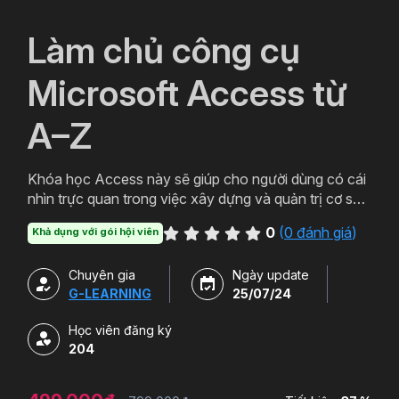
`
Làm chủ công cụ
Microsoft Access từ
A–Z
Khóa học Access này sẽ giúp cho người dùng có cái
nhìn trực quan trong việc xây dựng và quản trị cơ sở
dữ liệu cũng như xây dựng các ứng dụng cơ sở dữ
0
(
0 đánh giá
)
Khả dụng với gói hội viên
liệu.
Chuyên gia
Ngày update
G-LEARNING
25/07/24
Học viên đăng ký
204