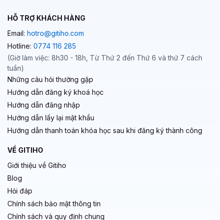
chắn là công cụ làm việc đắc lực của bạn.
HỖ TRỢ KHÁCH HÀNG
Nhân viên ước tính chi phí (Cost Estimators)
Email:
hotro@gitiho.com
Những người ước tính chi phí như quản lý, ban giám đốc
Hotline:
0774 116 285
có thể sử dụng Microsoft Access để tạo cơ sở dữ liệu chi
(Giờ làm việc: 8h30 - 18h, Từ Thứ 2 đến Thứ 6 và thứ 7 cách
phí. Điều này cho phép tách chi phí và số liệu, giúp người
tuần)
chủ hiểu được số liệu, nghiên cứu được chi phí nguyên vật
Những câu hỏi thường gặp
liệu, thiết bị, nhân công; thu thập được các báo giá của
Hướng dẫn đăng ký khoá học
các nhà thầu và nhà cung cấp; đánh giá mức độ rủi ro
Hướng dẫn đăng nhập
của dự án…
Hướng dẫn lấy lại mật khẩu
Nên sử dụng Microsoft
Hướng dẫn thanh toán khóa học sau khi đăng ký thành công
Access hay Microsoft Excel?
VỀ GITIHO
Giới thiệu về Gitiho
Sẽ có rất nhiều người thắc mắc nên sử dụng Access hay
Blog
Excel để quản lý dữ liệu, vì 2 công cụ này có nhiều điểm
Hỏi đáp
tương đồng. Do vậy, có phải bạn sẽ rất khó để lựa chọn 1
Chính sách bảo mật thông tin
trong 2?
Chính sách và quy định chung
Mỗi chương trình đều có những ưu điểm rõ ràng, tùy