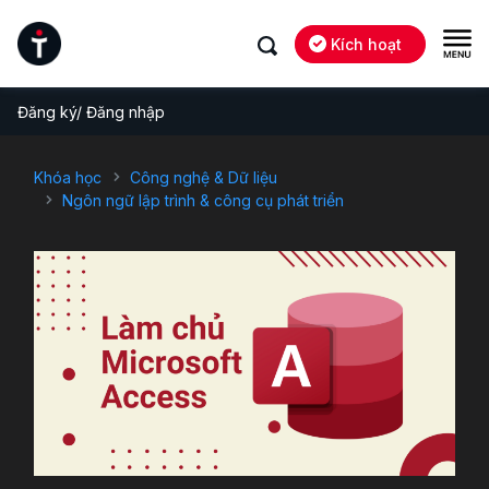
Kích hoạt
Đăng ký/ Đăng nhập
Khóa học
Công nghệ & Dữ liệu
Ngôn ngữ lập trình & công cụ phát triển