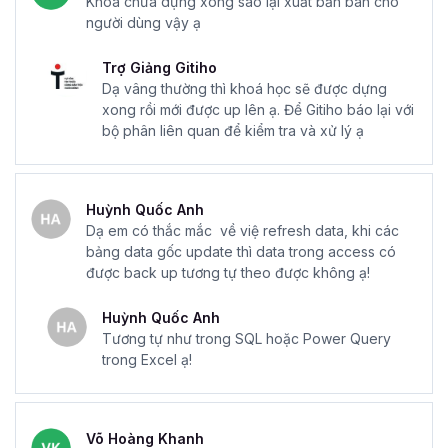
Khóa chưa dựng xong sao lại xuất bản bán cho
hàng tồn kho, tại đây bạn có thể dễ dàng theo dõi các
người dùng vậy ạ
mặt hàng, số lượng hàng. Ngoài ra bạn có thể dùng để tạo
Trợ Giảng Gitiho
đơn đặt hàng và theo dõi doanh số bán hàng.
Dạ vâng thường thì khoá học sẽ được dựng
Quản lý quan hệ khách hàng:
Access được sử dụng để
xong rồi mới được up lên ạ. Để Gitiho báo lại với
quản lý quan hệ khách hàng (CRM), tại đây bạn có thể lưu
bộ phân liên quan để kiểm tra và xử lý ạ
trữ thông tin khách hàng, theo dõi các tương tác cũng như
tạo báo cáo.
Quản lý dự án:
Access cho phép bạn quản lý dự án, theo
Huỳnh Quốc Anh
dõi các nhiệm vụ, thời gian, đầu mục công việc cũng như
Dạ em có thắc mắc về việ refresh data, khi các
bảng data gốc update thì data trong access có
thường xuyên theo dõi, cập nhật tiến trình của dự án.
được back up tương tự theo được không ạ!
Quản lý nhân sự:
bạn có thể lưu trữ toàn bộ thông tin
của nhân viên, theo dõi hiệu suất và tạo báo cáo.
Huỳnh Quốc Anh
Tương tự như trong SQL hoặc Power Query
Lập kế hoạch sự kiện:
Access cho phép bạn tạo lập kế
trong Excel ạ!
hoạch sự kiện, quản lý danh sách các khách mời cũng
như báo cáo về tổng quan của sự kiện, số người tham gia
đạt bao nhiêu tổng số.
Võ Hoàng Khanh