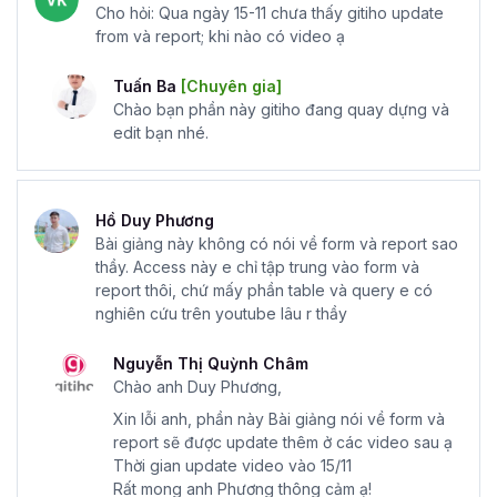
Microsoft Access phù hợp với
Cho hỏi: Qua ngày 15-11 chưa thấy gitiho update
những công việc nào?
from và report; khi nào có video ạ
Tuấn Ba
[Chuyên gia]
Nhà phân tích dữ liệu (Data Analyst)
Chào bạn phần này gitiho đang quay dựng và
Microsoft Access là một trong những công cụ cơ bản của
edit bạn nhé.
nhà phân tích dữ liệu. Ưu điểm của Access là chức năng
quản lý cơ sở dữ liệu linh hoạt, nhanh chóng, khoa học,
chính xác và giao diện thân thiện với người dùng. Vì vậy,
Hồ Duy Phương
Microsoft Access là công cụ tuyệt vời để nhà phân tích
Bài giảng này không có nói về form và report sao
dữ liệu có những đánh giá trực quan nhất về một vấn đề
thầy. Access này e chỉ tập trung vào form và
cụ thể nào đó.
report thôi, chứ mấy phần table và query e có
nghiên cứu trên youtube lâu r thầy
Kỹ thuật viên hỗ trợ Công nghệ thông tin (IT
Support)
Nguyễn Thị Quỳnh Châm
Kỹ thuật viên hỗ trợ công nghệ thông tin cần phải biết sử
Chào anh Duy Phương,
dụng Access để lưu trữ dữ liệu khách hàng, dữ liệu nhân
Xin lỗi anh, phần này Bài giảng nói về form và
viên và thông tin kinh doanh. Microsoft Access sẽ chuyên
report sẽ được update thêm ở các video sau ạ
Thời gian update video vào 15/11
sâu và nâng cao hơn nhiều so với Excel bởi những ưu
Rất mong anh Phương thông cảm ạ!
điểm như khả năng tổ chức tốt hơn, tìm kiếm tốn hơn và