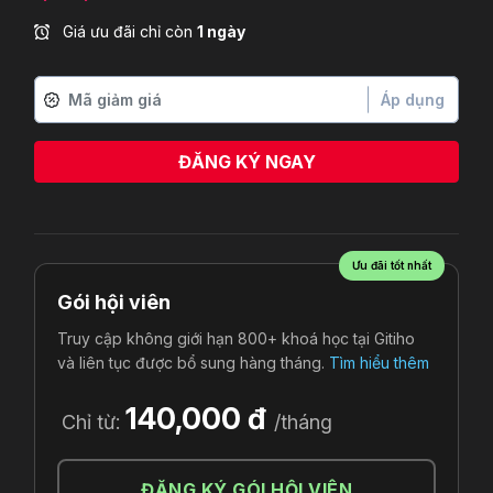
Giá ưu đãi chỉ còn
1 ngày
Áp dụng
ĐĂNG KÝ NGAY
Ưu đãi tốt nhất
Gói hội viên
Truy cập không giới hạn 800+ khoá học tại Gitiho
và liên tục được bổ sung hàng tháng.
Tìm hiểu thêm
140,000 đ
Chỉ từ:
/tháng
ĐĂNG KÝ GÓI HỘI VIÊN