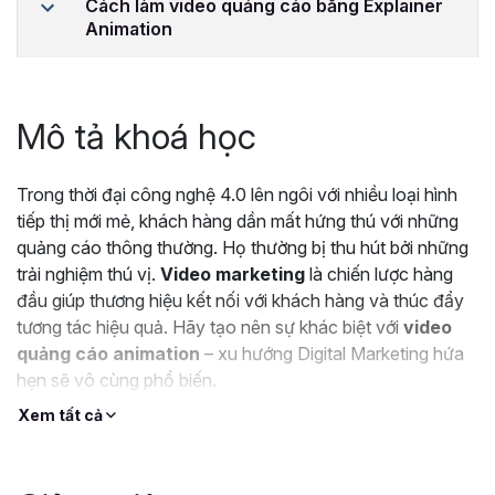
Cách làm video quảng cáo bằng Explainer
Animation
Mô tả khoá học
Trong thời đại công nghệ 4.0 lên ngôi với nhiều loại hình
tiếp thị mới mẻ, khách hàng dần mất hứng thú với những
quảng cáo thông thường. Họ thường bị thu hút bởi những
trải nghiệm thú vị.
Video marketing
là chiến lược hàng
đầu giúp thương hiệu kết nối với khách hàng và thúc đẩy
tương tác hiệu quả. Hãy tạo nên sự khác biệt với
video
quảng cáo animation
– xu hướng Digital Marketing hứa
hẹn sẽ vô cùng phổ biến.
Video Animation
là những video sử dụng hình ảnh hoạt
Xem tất cả
họa, hiệu ứng âm thanh, nhân vật sinh động cùng giọng
đọc thú vị để giới thiệu sản phẩm, dịch vụ và truyền tải
thông điệp cho người xem. Đây là công cụ tiếp thị tuyệt