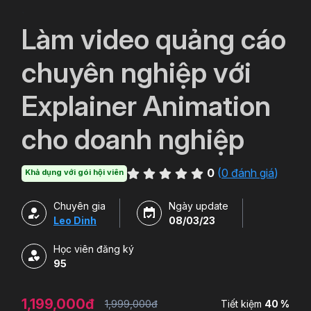
`
Làm video quảng cáo
chuyên nghiệp với
Explainer Animation
cho doanh nghiệp
0
(
0 đánh giá
)
Khả dụng với gói hội viên
Chuyên gia
Ngày update
Leo Dinh
08/03/23
Học viên đăng ký
95
1,199,000đ
1,999,000đ
Tiết kiệm
40 %