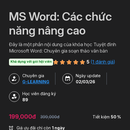
`
MS Word: Các chức
năng nâng cao
Đây là một phần nội dung của khóa học Tuyệt đỉnh
Microsoft Word: Chuyên gia soạn thảo văn bản
5
(
1 đánh giá
)
Khả dụng với gói hội viên
Chuyên gia
Ngày update
G-LEARNING
02/03/26
Học viên đăng ký
89
199,000đ
399,000đ
Tiết kiệm
50 %
Giá ưu đãi chỉ còn
1 ngày