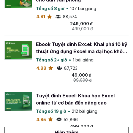
Tổng số 8 giờ
107 bài giảng
4.81
88,574
249,000 đ
499,000 đ
Ebook Tuyệt đỉnh Excel: Khai phá 10 kỹ
thuật ứng dụng Excel mà đại học không
dạy bạn
Tổng số 2+ giờ
1 bài giảng
4.88
87,723
49,000 đ
99,000 đ
Tuyệt đỉnh Excel: Khóa học Excel
online từ cơ bản đến nâng cao
Tổng số 19 giờ
212 bài giảng
4.85
52,866
499,000 đ
799,000 đ
Hiện thêm