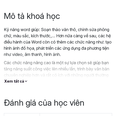
Mô tả khoá học
Kỹ năng word giúp: Soạn thảo văn thô, chỉnh sửa phông
chữ, màu sắc, kích thước,… Hơn nữa càng về sau, các hệ
điều hành của Word còn có thêm các chức năng như: tạo
hình ảnh đồ họa, phát triển các ứng dụng đa phương tiện
như video, âm thanh, hình ảnh.
Các chức năng nâng cao là một sự lựa chọn sẽ giúp bạn
tăng năng suất công việc lên nhiều lần, trình bày văn bản
chuyên nghiệp hơn và rất có ích với những người thường
xuyên phải sử dụng tới Word để soạn thảo và chỉnh sửa
Xem tất cả
các loại văn bản!
Đánh giá của học viên