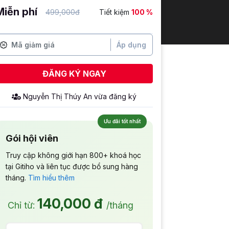
Miễn phí
499,000đ
Tiết kiệm
100 %
Áp dụng
ĐĂNG KÝ NGAY
Nguyễn Thị Thúy An
vừa đăng ký
Ưu đãi tốt nhất
Gói hội viên
Truy cập không giới hạn 800+ khoá học
tại Gitiho và liên tục được bổ sung hàng
tháng.
Tìm hiểu thêm
140,000 đ
Chỉ từ:
/tháng