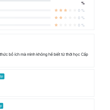
%
0 %
0 %
0 %
 thức bổ ích mà mình không hề biết từ thời học Cấp
ệp
ệp