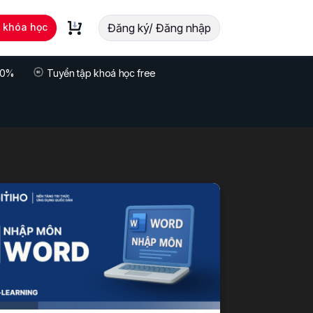
t khóa học
Đăng ký/ Đăng nhập
 70%
Tuyển tập khoá học free