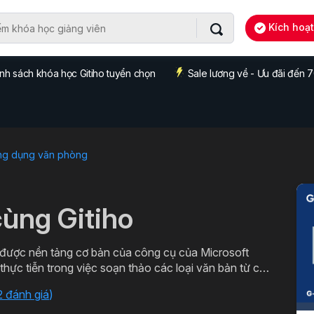
Kích hoạ
nh sách khóa học Gitiho tuyển chọn
Sale lương về - Ưu đãi đến
ng dụng văn phòng
ùng Gitiho
ược nền tảng cơ bản của công cụ của Microsoft
ác loại văn bản chuyên môn. Đăng ký ngay để học
2 đánh giá
)
o.