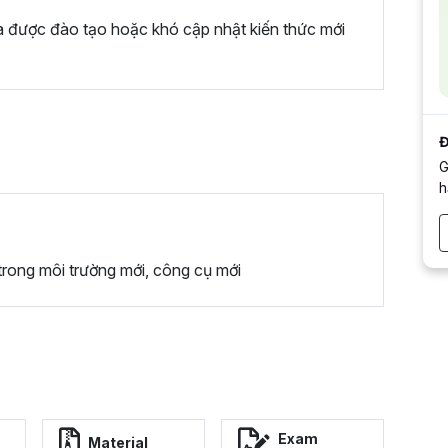
a được đào tạo hoặc khó cập nhật kiến thức mới
Đ
G
h
trong môi trường mới, công cụ mới
Exam
Material