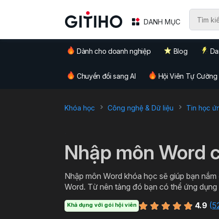
DANH MỤC
Dành cho doanh nghiệp
Blog
Da
Chuyển đổi sang AI
Hội Viên Tự Cường
Khóa học
Công nghệ & Dữ liệu
Tin học ứ
`
Nhập môn Word c
Nhập môn Word khóa học sẽ giúp bạn nắm đ
Word. Từ nên tảng đó bạn có thể ứng dụng thực tiễn trong việc soạn thảo các loại văn bản từ cơ
bản đến văn bản hành chính, thậm chí cả c
4.9
(
5
Khả dụng với gói hội viên
Word miễn phí cùng Gitiho ngay hôm nay nà